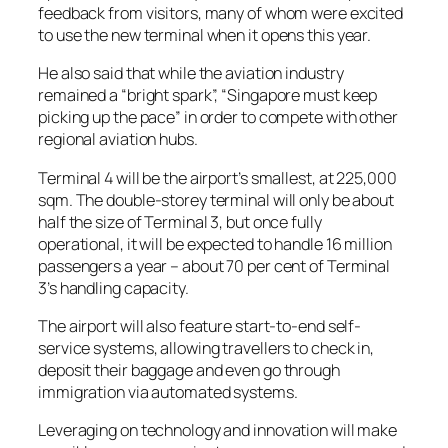
feedback from visitors, many of whom were excited
to use the new terminal when it opens this year.
He also said that while the aviation industry
remained a “bright spark”, “Singapore must keep
picking up the pace” in order to compete with other
regional aviation hubs.
Terminal 4 will be the airport’s smallest, at 225,000
sqm. The double-storey terminal will only be about
half the size of Terminal 3, but once fully
operational, it will be expected to handle 16 million
passengers a year – about 70 per cent of Terminal
3’s handling capacity.
The airport will also feature start-to-end self-
service systems, allowing travellers to check in,
deposit their baggage and even go through
immigration via automated systems.
Leveraging on technology and innovation will make