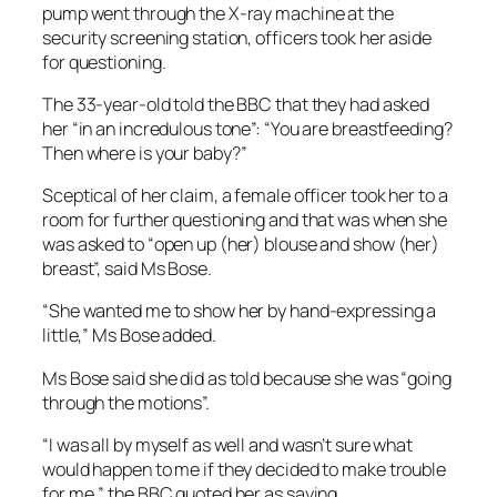
pump went through the X-ray machine at the
security screening station, officers took her aside
for questioning.
The 33-year-old told the BBC that they had asked
her “in an incredulous tone”: “You are breastfeeding?
Then where is your baby?”
Sceptical of her claim, a female officer took her to a
room for further questioning and that was when she
was asked to “open up (her) blouse and show (her)
breast”, said Ms Bose.
“She wanted me to show her by hand-expressing a
little,” Ms Bose added.
Ms Bose said she did as told because she was “going
through the motions”.
“I was all by myself as well and wasn’t sure what
would happen to me if they decided to make trouble
for me,” the BBC quoted her as saying.