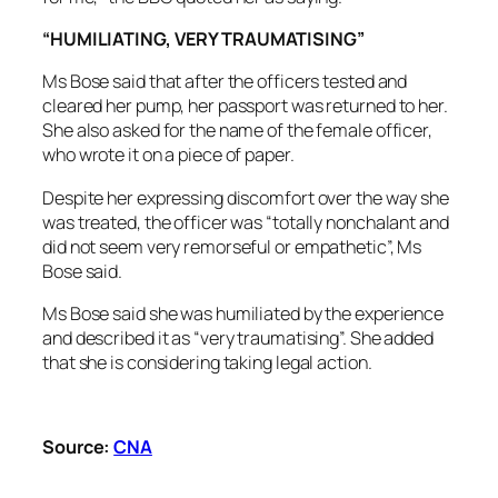
“HUMILIATING, VERY TRAUMATISING”
Ms Bose said that after the officers tested and
cleared her pump, her passport was returned to her.
She also asked for the name of the female officer,
who wrote it on a piece of paper.
Despite her expressing discomfort over the way she
was treated, the officer was “totally nonchalant and
did not seem very remorseful or empathetic”, Ms
Bose said.
Ms Bose said she was humiliated by the experience
and described it as “very traumatising”. She added
that she is considering taking legal action.
Source:
CNA