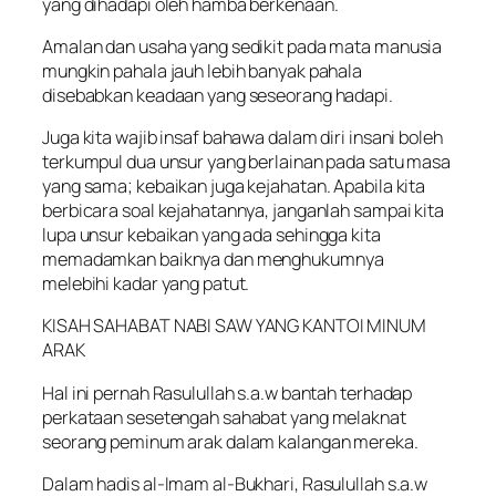
yang dihadapi oleh hamba berkenaan.
Amalan dan usaha yang sedikit pada mata manusia
mungkin pahala jauh lebih banyak pahala
disebabkan keadaan yang seseorang hadapi.
Juga kita wajib insaf bahawa dalam diri insani boleh
terkumpul dua unsur yang berlainan pada satu masa
yang sama; kebaikan juga kejahatan. Apabila kita
berbicara soal kejahatannya, janganlah sampai kita
lupa unsur kebaikan yang ada sehingga kita
memadamkan baiknya dan menghukumnya
melebihi kadar yang patut.
KISAH SAHABAT NABI SAW YANG KANTOI MINUM
ARAK
Hal ini pernah Rasulullah s.a.w bantah terhadap
perkataan sesetengah sahabat yang melaknat
seorang peminum arak dalam kalangan mereka.
Dalam hadis al-Imam al-Bukhari, Rasulullah s.a.w