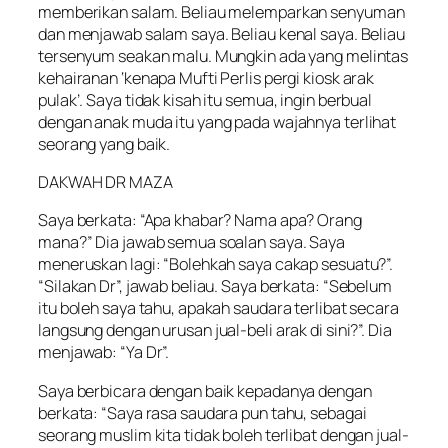
memberikan salam. Beliau melemparkan senyuman
dan menjawab salam saya. Beliau kenal saya. Beliau
tersenyum seakan malu. Mungkin ada yang melintas
kehairanan ‘kenapa Mufti Perlis pergi kiosk arak
pulak’. Saya tidak kisah itu semua, ingin berbual
dengan anak muda itu yang pada wajahnya terlihat
seorang yang baik.
DAKWAH DR MAZA
Saya berkata: “Apa khabar? Nama apa? Orang
mana?” Dia jawab semua soalan saya. Saya
meneruskan lagi: “Bolehkah saya cakap sesuatu?”.
“Silakan Dr”, jawab beliau. Saya berkata: “Sebelum
itu boleh saya tahu, apakah saudara terlibat secara
langsung dengan urusan jual-beli arak di sini?”. Dia
menjawab: “Ya Dr”.
Saya berbicara dengan baik kepadanya dengan
berkata: “Saya rasa saudara pun tahu, sebagai
seorang muslim kita tidak boleh terlibat dengan jual-