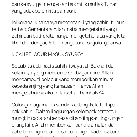
dan ke syurga merupakan hak milik mutlak Tuhan
yang tidak boleh kita campuri.
Ini kerana, kita hanya mengetahui yang zahir, itu pun
terhad. Sementara Allah maha mengetahui yang
zahir dan batin. Kita hanya mengetahui apa yang kita
lihat dan dengar, Allah mengetahui segala-galanya.
KISAH PELACUR MASUK SYURGA
Sebab itu ada hadis sahih riwayat al-Bukhari dan
selainnya yang menceritakan bagaimana Allah
mengampuni pelacur yang memberikan minum
kepada anjing yang kehausan. Hanya Allah
mengetahui hakikat nilai setiap hambaNYA.
Golongan agama itu sendiri kadang-kala terlupa
hakikat ini. Dalam lingkungan kelompok tertentu
mungkin cabaran berbeza dibandingkan lingkungan
orang lain. Allah memberikan pahala amalan dan
pahala menghindari dosa itu dengan kadar cabaran