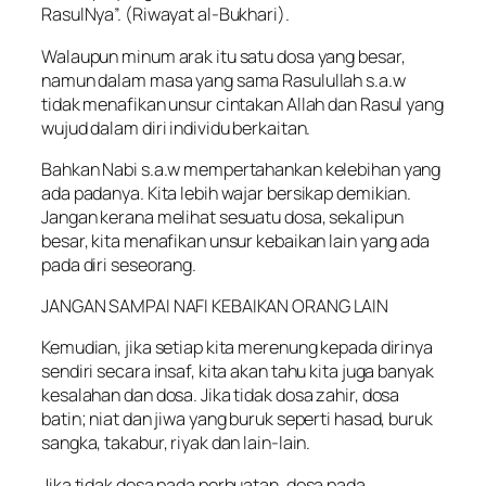
RasulNya”. (Riwayat al-Bukhari).
Walaupun minum arak itu satu dosa yang besar,
namun dalam masa yang sama Rasulullah s.a.w
tidak menafikan unsur cintakan Allah dan Rasul yang
wujud dalam diri individu berkaitan.
Bahkan Nabi s.a.w mempertahankan kelebihan yang
ada padanya. Kita lebih wajar bersikap demikian.
Jangan kerana melihat sesuatu dosa, sekalipun
besar, kita menafikan unsur kebaikan lain yang ada
pada diri seseorang.
JANGAN SAMPAI NAFI KEBAIKAN ORANG LAIN
Kemudian, jika setiap kita merenung kepada dirinya
sendiri secara insaf, kita akan tahu kita juga banyak
kesalahan dan dosa. Jika tidak dosa zahir, dosa
batin; niat dan jiwa yang buruk seperti hasad, buruk
sangka, takabur, riyak dan lain-lain.
Jika tidak dosa pada perbuatan, dosa pada