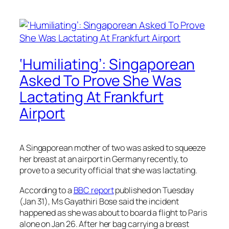
‘Humiliating’: Singaporean
Asked To Prove She Was
Lactating At Frankfurt
Airport
A Singaporean mother of two was asked to squeeze
her breast at an airport in Germany recently, to
prove to a security official that she was lactating.
According to a
BBC report
published on Tuesday
(Jan 31), Ms Gayathiri Bose said the incident
happened as she was about to board a flight to Paris
alone on Jan 26. After her bag carrying a breast