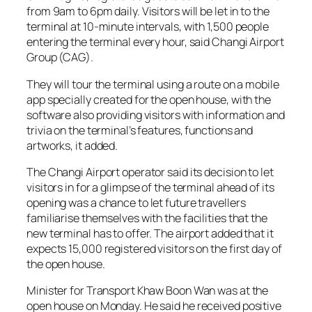
from 9am to 6pm daily. Visitors will be let in to the
terminal at 10-minute intervals, with 1,500 people
entering the terminal every hour, said Changi Airport
Group (CAG).
They will tour the terminal using a route on a mobile
app specially created for the open house, with the
software also providing visitors with information and
trivia on the terminal’s features, functions and
artworks, it added.
The Changi Airport operator said its decision to let
visitors in for a glimpse of the terminal ahead of its
opening was a chance to let future travellers
familiarise themselves with the facilities that the
new terminal has to offer. The airport added that it
expects 15,000 registered visitors on the first day of
the open house.
Minister for Transport Khaw Boon Wan was at the
open house on Monday. He said he received positive