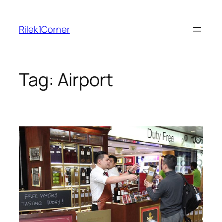
Skip
to
Rilek1Corner
content
Tag:
Airport