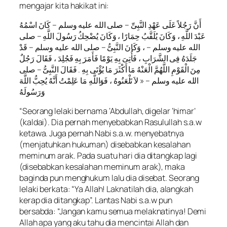
mengajar kita hakikat ini:
أَنَّ رَجُلاً عَلَى عَهْدِ النَّبِىِّ – صلى الله عليه وسلم – كَانَ اسْمُهُ
عَبْدَ اللَّهِ ، وَكَانَ يُلَقَّبُ حِمَارًا ، وَكَانَ يُضْحِكُ رَسُولَ اللَّهِ – صلى
الله عليه وسلم – ، وَكَانَ النَّبِىُّ – صلى الله عليه وسلم – قَدْ
جَلَدَهُ فِى الشَّرَابِ ، فَأُتِىَ بِهِ يَوْمًا فَأَمَرَ بِهِ فَجُلِدَ ، فَقَالَ رَجُلٌ
مِنَ الْقَوْمِ اللَّهُمَّ الْعَنْهُ مَا أَكْثَرَ مَا يُؤْتَى بِهِ . فَقَالَ النَّبِىُّ – صلى
الله عليه وسلم – « لاَ تَلْعَنُوهُ ، فَوَاللَّهِ مَا عَلِمْتُ أَنَّهُ يُحِبُّ اللَّهَ
وَرَسُولَهُ
“Seorang lelaki bernama ‘Abdullah, digelar ‘himar’
(kaldai). Dia pernah menyebabkan Rasulullah s.a.w
ketawa. Juga pernah Nabi s.a.w. menyebatnya
(menjatuhkan hukuman) disebabkan kesalahan
meminum arak. Pada suatu hari dia ditangkap lagi
(disebabkan kesalahan meminum arak), maka
baginda pun menghukum lalu dia disebat. Seorang
lelaki berkata: “Ya Allah! Laknatilah dia, alangkah
kerap dia ditangkap”. Lantas Nabi s.a.w pun
bersabda: “Jangan kamu semua melaknatinya! Demi
Allah apa yang aku tahu dia mencintai Allah dan