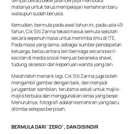
tempat beliau bekerjalah berjaya membuka
matanya untuk terus mempelajari kemahiran baru
walaupun sudah berusia.
Kemudian, bermula pada awal tahun ini, pada usia 49
tahun, Cik Siti Zarina tekad masuk semula sekolah
secara sepenuh masa untuk menimba ilmu di ITE.
Pada masa yang sama, sebagai sumber pendapatan
keluarga, beliau antara lain berniaga secara kecil-
kecilan di media sosial menjual beraneka shawl,
tudung, aksesori dan keperluan wanita yang lain.
Malah lebih menarik lagi, Cik Siti Zarina juga boleh
mengambil gambar dengan baik, dan menjadi
jurugambar sambilan, terutama sekali untuk majlis-
majlis terbuka dan menggunakan lensa yang besar.
Menurutnya, fotografi adalah kemahiran yang baru
ditimba selepas berpisah.
BERMULA DARI ‘ZERO’ , DAN DISINDIR