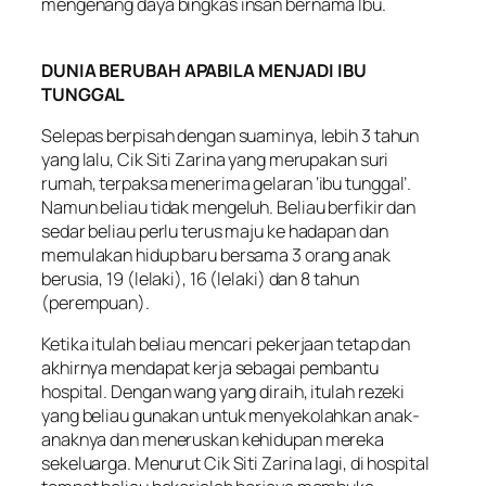
mengenang daya bingkas insan bernama Ibu.
DUNIA BERUBAH APABILA MENJADI IBU
TUNGGAL
Selepas berpisah dengan suaminya, lebih 3 tahun
yang lalu, Cik Siti Zarina yang merupakan suri
rumah, terpaksa menerima gelaran ‘ibu tunggal’.
Namun beliau tidak mengeluh. Beliau berfikir dan
sedar beliau perlu terus maju ke hadapan dan
memulakan hidup baru bersama 3 orang anak
berusia, 19 (lelaki), 16 (lelaki) dan 8 tahun
(perempuan).
Ketika itulah beliau mencari pekerjaan tetap dan
akhirnya mendapat kerja sebagai pembantu
hospital. Dengan wang yang diraih, itulah rezeki
yang beliau gunakan untuk menyekolahkan anak-
anaknya dan meneruskan kehidupan mereka
sekeluarga. Menurut Cik Siti Zarina lagi, di hospital