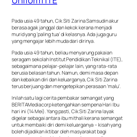
Uniform ITE
Pada usia 49 tahun, Cik Siti Zarina Samsudin akur
berasa agak janggal dan kekok kerana menjadi
murid yang ‘paling tua’ di kelasnya. Ada juga guru
yang mengajar lebih muda dari dirinya.
Pada usia 49 tahun, beliau menyarung pakaian
seragam sekolah Institut Pendidikan Teknikal (ITE),
sebagaimana pelajar-pelajar lain, yang rata-rata
berusia belasan tahun. Namun, demi masa depan
dan kebaikan diri dan keluarganya, Cik Siti Zarina
terus berjuang dan mengetepikan perasaan ‘malu’.
Inilah satu lagi cerita pembakar semangat yang
BERITAMediacorp ketengahkan sempena Hari Ibu
hari ini (14 Mei). Yang pasti, Cik Siti Zarina layak
digelar sebagai antara ibu mithali kerana semangat
untuk membaiki diri demi keluarganya – kisah yang
boleh dijadikan iktibar oleh masyarakat bagi