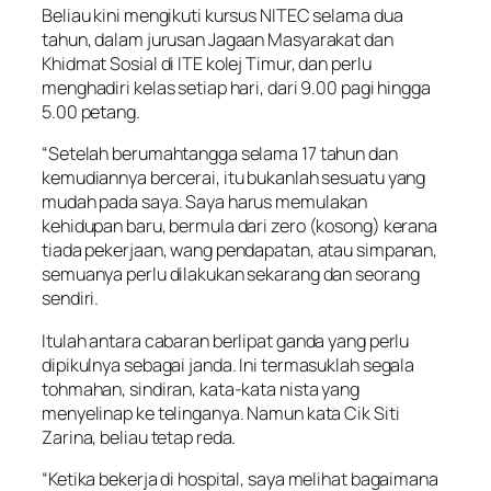
Beliau kini mengikuti kursus NITEC selama dua
tahun, dalam jurusan Jagaan Masyarakat dan
Khidmat Sosial di ITE kolej Timur, dan perlu
menghadiri kelas setiap hari, dari 9.00 pagi hingga
5.00 petang.
“Setelah berumahtangga selama 17 tahun dan
kemudiannya bercerai, itu bukanlah sesuatu yang
mudah pada saya. Saya harus memulakan
kehidupan baru, bermula dari zero (kosong) kerana
tiada pekerjaan, wang pendapatan, atau simpanan,
semuanya perlu dilakukan sekarang dan seorang
sendiri.
Itulah antara cabaran berlipat ganda yang perlu
dipikulnya sebagai janda. Ini termasuklah segala
tohmahan, sindiran, kata-kata nista yang
menyelinap ke telinganya. Namun kata Cik Siti
Zarina, beliau tetap reda.
“Ketika bekerja di hospital, saya melihat bagaimana