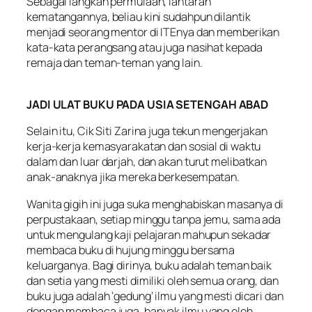
Sebagai langkah permulaan, lantaran
kematangannya, beliau kini sudahpun dilantik
menjadi seorang mentor di ITEnya dan memberikan
kata-kata perangsang atau juga nasihat kepada
remaja dan teman-teman yang lain.
JADI ULAT BUKU PADA USIA SETENGAH ABAD
Selain itu, Cik Siti Zarina juga tekun mengerjakan
kerja-kerja kemasyarakatan dan sosial di waktu
dalam dan luar darjah, dan akan turut melibatkan
anak-anaknya jika mereka berkesempatan.
Wanita gigih ini juga suka menghabiskan masanya di
perpustakaan, setiap minggu tanpa jemu, sama ada
untuk mengulang kaji pelajaran mahupun sekadar
membaca buku di hujung minggu bersama
keluarganya. Bagi dirinya, buku adalah teman baik
dan setia yang mesti dimiliki oleh semua orang, dan
buku juga adalah ‘gedung’ ilmu yang mesti dicari dan
dengan membaca juga, banyak ilmu yang oleh