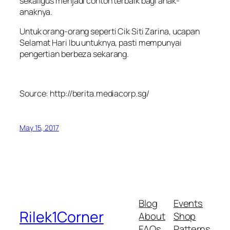
sekaligus menjadi contoh terbaik bagi anak-
anaknya.
Untuk orang-orang seperti Cik Siti Zarina, ucapan
Selamat Hari Ibu untuknya, pasti mempunyai
pengertian berbeza sekarang.
Source: http://berita.mediacorp.sg/
May 15, 2017
Blog
Events
Rilek1Corner
About
Shop
FAQs
Patterns