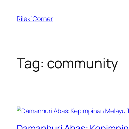
Skip
to
Rilek1Corner
content
Tag:
community
Damanhuri Abas: Kepimpin