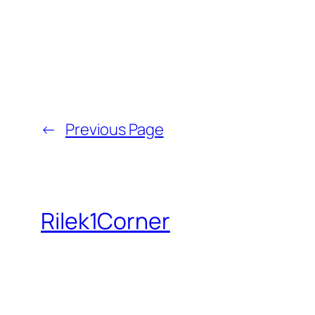
←
Previous Page
Rilek1Corner