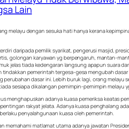
gsa Lain
ng melayu dengan sesuka hati hanya kerana kepimpina
rdiri daripada pemilik syarikat, pengerusi masjid, pre
rtis, golongan karyawan yg berpengaruh, mantan-mant
majmuk jelas tiada kedengaran langsung apapun suara 
 tindakkan pemerintah tergesa-gesa mengubah dasar
perubahan dasar ini. Lebih buruk lagi, orang melayu 
 tiada sesiapa dikalangan pemimpin-pemimpin melayu y
sekaligus menghapuskan adanya kuasa pemeriksa keatas 
pentingan rakyat jelata. Adanya kuasa penghalang ad
erlaku penyalahgunaan kuasa oleh pemerintah.
iruan memahami matlamat utama adanya jawatan Preside