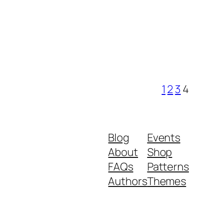
1
2
3
4
Blog
Events
About
Shop
FAQs
Patterns
Authors
Themes