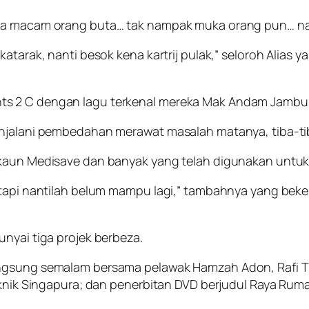
ata macam orang buta… tak nampak muka orang pun… n
katarak, nanti besok kena kartrij pulak,” seloroh Ali
ts 2 C dengan lagu terkenal mereka Mak Andam Jambu 
enjalani pembedahan merawat masalah matanya, tiba-t
kaun Medisave dan banyak yang telah digunakan untuk b
tapi nantilah belum mampu lagi,” tambahnya yang bekerj
nyai tiga projek berbeza.
angsung semalam bersama pelawak Hamzah Adon, Rafi T
iteknik Singapura; dan penerbitan DVD berjudul Raya R