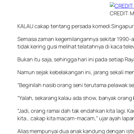
CREDIT: 
KALAU cakap tentang persada komedi Singapura,
Semasa zaman kegemilangannya sekitar 1990-an
tidak kering gusi melihat telatahnya di kaca tele
Bukan itu saja, sehingga hari ini pada setiap
Namun sejak kebelakangan ini, jarang sekali men
“Beginilah nasib orang seni terutama pelawak sep
“Yalah, sekarang kalau ada show, banyak orang
“Jadi, orang ramai dah tak endahkan kita lagi. K
kita… cakap kita macam-macam,” ujar ayah lapan
Alias mempunyai dua anak kandung dengan ister