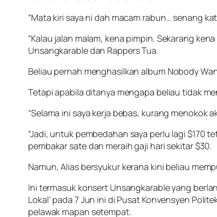
“Mata kiri saya ni dah macam rabun… senang k
“Kalau jalan malam, kena pimpin. Sekarang kena 
Unsangkarable dan Rappers Tua.
Beliau pernah menghasilkan album Nobody Wan
Tetapi apabila ditanya mengapa beliau tidak m
“Selama ini saya kerja bebas, kurang menokok a
“Jadi, untuk pembedahan saya perlu lagi $170 te
pembakar sate dan meraih gaji hari sekitar $30.
Namun, Alias bersyukur kerana kini beliau mempu
Ini termasuk konsert Unsangkarable yang berl
Lokal’ pada 7 Jun ini di Pusat Konvensyen Pol
pelawak mapan setempat.