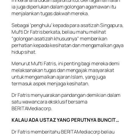
Ini kerana ia bukan saja dituntut oleh agama malah
ia juga diperlukan dalam golongan agamawan itu
menjalankan tugas dakwah mereka.
Sebagai ‘penghulu’ kepada para asatizah Singapura,
Mufti Dr Fatris berkata, beliau mahu melihat
“golongan asatizah khususnya” memberikan
perhatian kepada kesihatan dan mengamalkan gaya
hidup sihat.
Menurut Mufti Fatris, ini penting bagi mereka demi
melaksanakan tugas dan mengajak masyarakat
untuk mengamalkan ajaran Islam, yang juga
termasuk aspek menjaga kesihatan.
Dr Fatris menyuarakan pandangan demikian dalam
satu wawancara eksklusif bersama
BERITAMediacorp.
KALAU ADA USTAZ YANG PERUTNYA BUNCIT…
Dr Fatris memberitahu BERITAMediacorp beliau