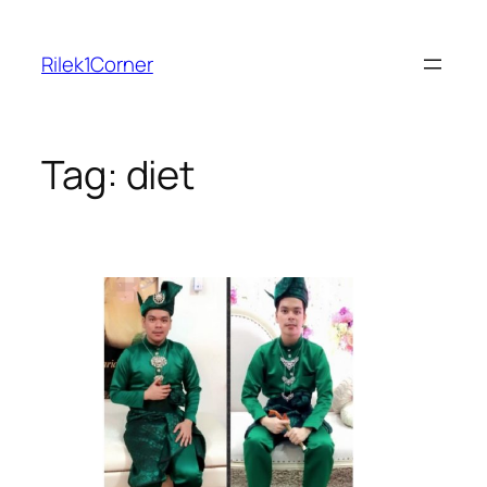
Skip
to
Rilek1Corner
content
Tag:
diet