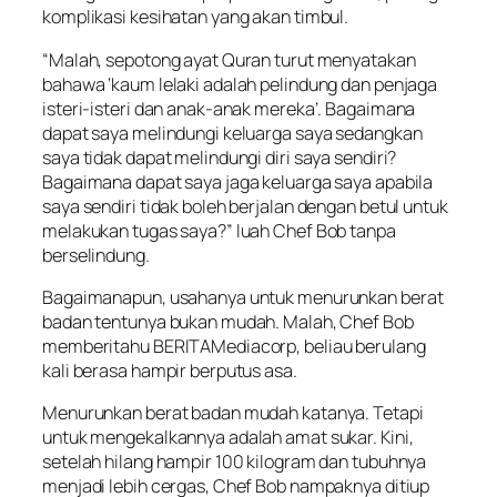
komplikasi kesihatan yang akan timbul.
“Malah, sepotong ayat Quran turut menyatakan
bahawa ‘kaum lelaki adalah pelindung dan penjaga
isteri-isteri dan anak-anak mereka’. Bagaimana
dapat saya melindungi keluarga saya sedangkan
saya tidak dapat melindungi diri saya sendiri?
Bagaimana dapat saya jaga keluarga saya apabila
saya sendiri tidak boleh berjalan dengan betul untuk
melakukan tugas saya?” luah Chef Bob tanpa
berselindung.
Bagaimanapun, usahanya untuk menurunkan berat
badan tentunya bukan mudah. Malah, Chef Bob
memberitahu BERITAMediacorp, beliau berulang
kali berasa hampir berputus asa.
Menurunkan berat badan mudah katanya. Tetapi
untuk mengekalkannya adalah amat sukar. Kini,
setelah hilang hampir 100 kilogram dan tubuhnya
menjadi lebih cergas, Chef Bob nampaknya ditiup