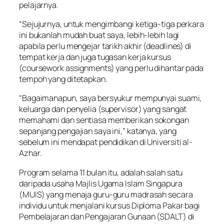
pelajarnya.
“Sejujurnya, untuk mengimbangi ketiga-tiga perkara
ini bukanlah mudah buat saya, lebih-lebih lagi
apabila perlu mengejar tarikh akhir (deadlines) di
tempat kerja dan juga tugasan kerja kursus
(coursework assignments) yang perlu dihantar pada
tempoh yang ditetapkan.
“Bagaimanapun, saya bersyukur mempunyai suami,
keluarga dan penyelia (supervisor) yang sangat
memahami dan sentiasa memberikan sokongan
sepanjang pengajian saya ini,” katanya, yang
sebelum ini mendapat pendidikan di Universiti al-
Azhar.
Program selama 11 bulan itu, adalah salah satu
daripada usaha Majlis Ugama Islam Singapura
(MUIS) yang menaja guru-guru madrasah secara
individu untuk menjalani kursus Diploma Pakar bagi
Pembelajaran dan Pengajaran Gunaan (SDALT) di