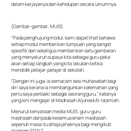
dalam kerjayanya dan kehidupan secara umumnya.
(Gambar-gambar: MUIS)
“Pada penghujung modul, kami dapat lihat bahawa
setiap modul memberikan tumpuan yang sangat
spesifik dan sekaligus memberikan satu gambaran
yang menyeluruh supaya kita sebagai guru peka
akan setiap langkah yang kita lakukan ketika
mendidik pelajar-pelajar di sekolah.
“Dengan ini juga, ia semacam sesi muhasabah bagi
diri saya kerana ia membangunkan kelemahan yang
perlu saya perbaiki sebagai seorang guru,” katanya
yang kini mengajar di Madrasah Aljunied Al-Islamiah.
Menurut kenyataan media MUIS, guru-guru
madrasah daripada kesemua enam madrasah
sepenuh masa itu ditaja pihaknya bagi mengikuti
program SDALT.