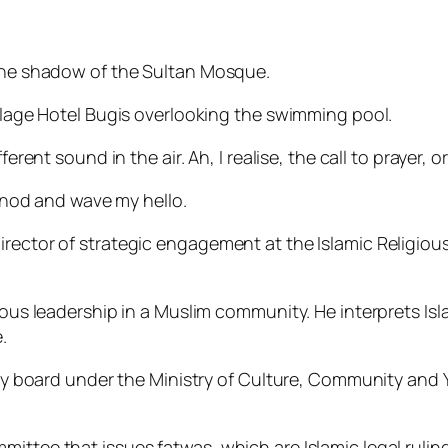
 the shadow of the Sultan Mosque.
illage Hotel Bugis overlooking the swimming pool.
erent sound in the air. Ah, I realise, the call to prayer, o
I nod and wave my hello.
irector of strategic engagement at the Islamic Religiou
gious leadership in a Muslim community. He interprets Is
.
utory board under the Ministry of Culture, Community an
ittee that issues fatwas, which are Islamic legal rulin