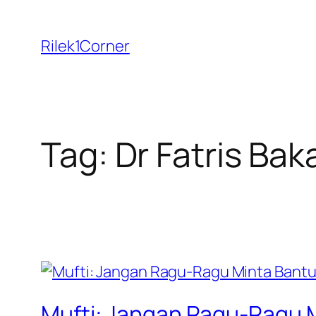
Skip
to
Rilek1Corner
content
Tag:
Dr Fatris Ba
Mufti: Jangan Ragu-Ragu 