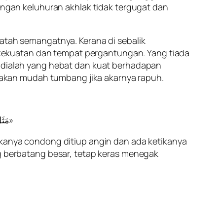
gan keluhuran akhlak tidak tergugat dan
patah semangatnya. Kerana di sebalik
kekuatan dan tempat pergantungan. Yang tiada
ialah yang hebat dan kuat berhadapan
akan mudah tumbang jika akarnya rapuh.
‎مَثَلُ المُؤْمِنِ كَالخَامَةِ مِنَ الزَّرْعِ، تُفَيِّئُهَا الرِّيحُ مَرَّةً، وَتَعْدِلُهَا مَرَّةً، وَمَثَلُ المُنَافِقِ كَالأَرْزَةِ، لاَ تَزَالُ حَتَّى يَكُونَ انْجِعَافُهَا مَرَّةً وَاحِدَةً»
anya condong ditiup angin dan ada ketikanya
berbatang besar, tetap keras menegak