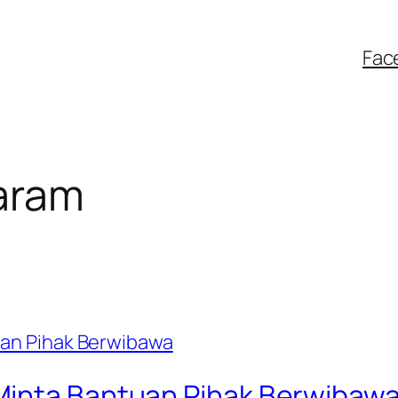
Fac
karam
Minta Bantuan Pihak Berwibaw