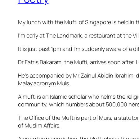
My lunch with the Mufti of Singapore is held in
I’m early at The Landmark, a restaurant at the V
It is just past 1pm and I’m suddenly aware of a diff
Dr Fatris Bakaram, the Mufti, arrives soon after. 
He’s accompanied by Mr Zainul Abidin Ibrahim, d
Malay acronym Muis.
A mufti is an Islamic scholar who helms the reli
community, which numbers about 500,000 here
The Office of the Mufti is part of Muis, a stat
of Muslim Affairs.
Among his many duties, the Mufti chairs the comm