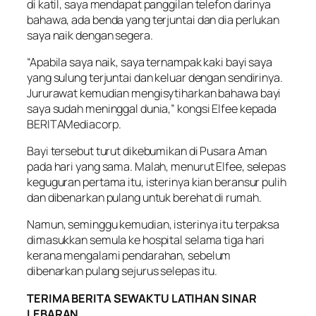
di katil, saya mendapat panggilan telefon darinya
bahawa, ada benda yang terjuntai dan dia perlukan
saya naik dengan segera.
“Apabila saya naik, saya ternampak kaki bayi saya
yang sulung terjuntai dan keluar dengan sendirinya.
Jururawat kemudian mengisytiharkan bahawa bayi
saya sudah meninggal dunia,” kongsi Elfee kepada
BERITAMediacorp.
Bayi tersebut turut dikebumikan di Pusara Aman
pada hari yang sama. Malah, menurut Elfee, selepas
keguguran pertama itu, isterinya kian beransur pulih
dan dibenarkan pulang untuk berehat di rumah.
Namun, seminggu kemudian, isterinya itu terpaksa
dimasukkan semula ke hospital selama tiga hari
kerana mengalami pendarahan, sebelum
dibenarkan pulang sejurus selepas itu.
TERIMA BERITA SEWAKTU LATIHAN SINAR
LEBARAN