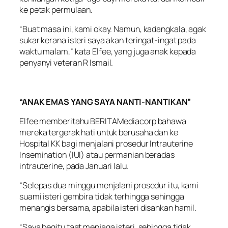
ke petak permulaan.
“Buat masa ini, kami okay. Namun, kadangkala, agak
sukar kerana isteri saya akan teringat-ingat pada
waktu malam,” kata Elfee, yang juga anak kepada
penyanyi veteran R Ismail.
“ANAK EMAS YANG SAYA NANTI-NANTIKAN”
Elfee memberitahu BERITAMediacorp bahawa
mereka tergerak hati untuk berusaha dan ke
Hospital KK bagi menjalani prosedur Intrauterine
Insemination (IUI) atau permanian beradas
intrauterine, pada Januari lalu.
“Selepas dua minggu menjalani prosedur itu, kami
suami isteri gembira tidak terhingga sehingga
menangis bersama, apabila isteri disahkan hamil.
“Saya begitu taat menjaga isteri, sehingga tidak