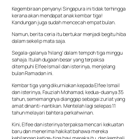
Kegembiraan penyanyi Singapura ini tidak terhingga
kerana akan mendapat anak kembar tiga!
Kandungan juga sudah mencecah empat bulan.
Namun, berita ceria itu bertukar menjadi begitu hiba
dalam sekelip mata saja.
Segala-galanya ‘hilang’ dalam tempoh tiga minggu
sahaja. Itulah dugaan besar yang terpaksa
ditempuhi Elfee Ismail dan isterinya, menjelang
bulan Ramadan ini.
Kembar tiga yang dikurniakan kepada Elfee Ismail
dan isterinya, Fauziah Mohamad, kedua-duanya 35
tahun, sememangnya dianggap sebagai zuriat yang
amat dinanti-nantikan. Mentelah lagi selepas 11
tahun melayari bahtera perkahwinan.
Kini, Elfee dan isterinya terpaksa mencari kekuatan
baru dan menerima hakikat bahawa mereka
kehilangan ketiga-tiga bayi mereka itu, dan kembali