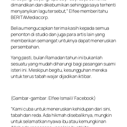
dimandikan dan dikebumikan sehingga saya terhenti
menyanyikan lagu tersebut,” Elfee memberitahu
BERITAMediacorp.
Beliau mengucapkan terima kasih kepada semua
penonton di studio dan juga para artis lain yang
memberikan semangat untuknya dapat meneruskan
persembahan.
Yang pasti, bulan Ramadan tahun ini bukanlah
sesuatu yang mudah diharungi bagi pasangan suami
isteri ini. Meskipun begitu, kesungguhan mereka
untuk terus tabah wajar dijadikan iktibar.
(Gambar-gambar: Elfee Ismail/ Facebook)
“Kami cuba untuk meneruskan kehidupan dari sini,
tabah dan reda. Ada hikmah disebaliknya, mungkin
untuk selamatkan nyawa ibu atau kemungkinan