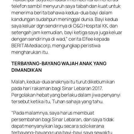
telefon sambil menyuruh saya tabah dan kuat untuk
menerima berita bahawa kedua-dua bayi dalam
kandungan sudahpun meninggal dunia. Bayi kedua
saya keluar dgn sendirinya di O&G Hospital KK, dan
setengah jam kemudian, bayi ketiga saya juga keluar
dengan sendirinya di wad,” cerita Elfee kepada
BERITAMediacorp, mengungkap peristiwa
mengharukan itu.
TERBAYANG-BAYANG WAJAH ANAK YANG
DIMANDIKAN
Malah, kedua-dua anaknya itu turut dikebumikan
pada hari rakaman bagi Sinar Lebaran 2017.
Pergolakan hebat yang berlaku dalam jiwa penyanyi
tersebut ketika itu, Tuhan sahaja yang tahu.
“Pada malamnya, saya harus membuat
persembahan bagi Sinar Lebaran, dan saya tidak
dapat menyanyikan lagu secara solo kerana
terbayang-bayang rupa bayi-bayi saya sewaktu