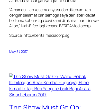
Allah ada rancangan yang lain buat kita.
“Alhamdullilah kesemuanya sudah dikebumikan
dengan selamat dan semoga saya dan isteri dapat
bertemu ketiga-tiga bayi kami di akhirat nanti insya-
Allah,” luah Elfee lagi kepada BERITAMediacorp.
Source: http://berita.mediacorp.sg
May 31, 2017
The Show Must Go On: