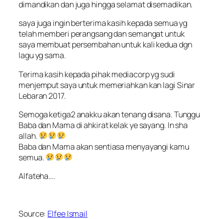
dimandikan dan juga h
ingga selamat disemadikan.
saya juga ingin berterima kasih kepada semua yg
telah memberi perangsang dan semangat untuk
saya membuat persembahan untuk kali kedua dgn
lagu yg sama.
Terima kasih kepada pihak mediacorp yg sudi
menjemput saya untuk memeriahkan kan lagi Sinar
Lebaran 2017.
Semoga ketiga2 anakku akan tenang disana. Tunggu
Baba dan Mama di ahkirat kelak ye sayang. In sha
allah.
Baba dan Mama akan sentiasa menyayangi kamu
semua.
Alfateha….
Source:
Elfee Ismail