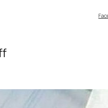
Fac
ff