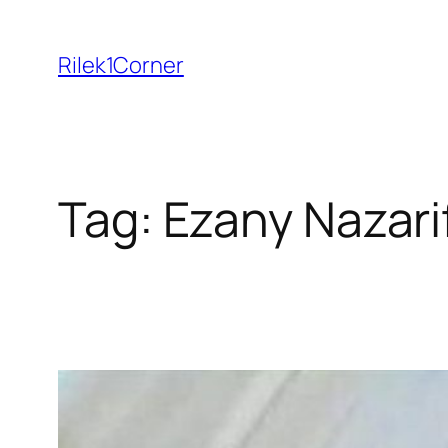
Skip
to
Rilek1Corner
content
Tag:
Ezany Nazari