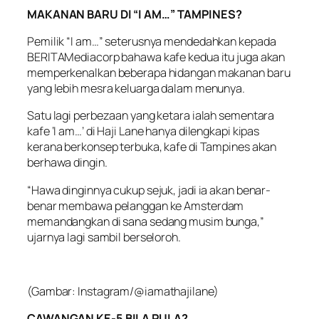
MAKANAN BARU DI “I AM…” TAMPINES?
Pemilik “I am…” seterusnya mendedahkan kepada
BERITAMediacorp bahawa kafe kedua itu juga akan
memperkenalkan beberapa hidangan makanan baru
yang lebih mesra keluarga dalam menunya.
Satu lagi perbezaan yang ketara ialah sementara
kafe ‘I am…’ di Haji Lane hanya dilengkapi kipas
kerana berkonsep terbuka, kafe di Tampines akan
berhawa dingin.
“Hawa dinginnya cukup sejuk, jadi ia akan benar-
benar membawa pelanggan ke Amsterdam
memandangkan di sana sedang musim bunga,”
ujarnya lagi sambil berseloroh.
(Gambar: Instagram/@iamathajilane)
CAWANGAN KE-5 BILA PULA?