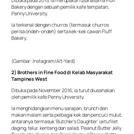
Dibuka pada 2015, ia merupakan usahasama Fluff
Bakery dengan sebuah pemilik kafe tempatan,
Penny University.
Ia terkenal dengan churros (termasuk churros
perisa ondeh-ondeh) serta kek-kek cawan Fluff
Bakery.
(Gambar: Instagram/Alt-Yard)
2) Brothers in Fine Food di Kelab Masyarakat
Tampines West
Dibuka pada November 2016, ia turut diusahakan
oleh pemilik kafe Penny University.
Ia menghidangkan menu sarapan, brunch dan
makan malam serta pelbagai kek dan pencuci mulut,
antaranya termasuk ‘Butcher’s Daughter’ iaitu filet
daging, telur, kentang dan salad, ‘Peanut Butter Jelly