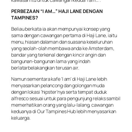
PERBEZAAN “I AM…” HAJI LANE DENGAN
TAMPINES?
Beliau berkata ia akan mempunyai konsep yang
sama dengan cawangan pertama di Haji Lane, iaitu
menu, hiasan dalaman dan suasana keseluruhan
yang seolah-olah membawa anda ke Amsterdam,
bandar yang terkenal dengan kincir angin dan
bangunan-bangunan lama yang indah
berlatarbelakangkan terusan air.
Namun sementara kafe ‘I am’ di Haji Lane lebih
menyasarkan pelancong dan golongan muda
dengan lokasi ‘hipster’nya serta tempat duduk
alfresco sesuai untuk para pengunjung relaks sambil
memerhatikan orang yang lalu-lalang, cawangan
keduanya di Our Tampines Hub lebih menyasarkan
keluarga.