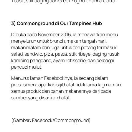
Toast’, stik daging dan Greek Yoghurt Panna Cotta.
3) Commonground di Our Tampines Hub
Dibuka pada November 2016, ia menawarkan menu
menyeluruh untuk brunch, makan tengah hari,
makan malam dan juga untuk teh petang termasuk
salad, sandwic, piza, pasta, stik ribeye, daging rusuk
kambing panggang, ayam rotisserie, dan pelbagai
pencuci mulut.
Menurut laman Facebooknya, ia sedang dalam
proses mendapatkan sijil halal tidak lama lagi namun
semua produk dan bahan makanannya daripada
sumber yang disahkan halal.
(Gambar: Facebook/Commonground)