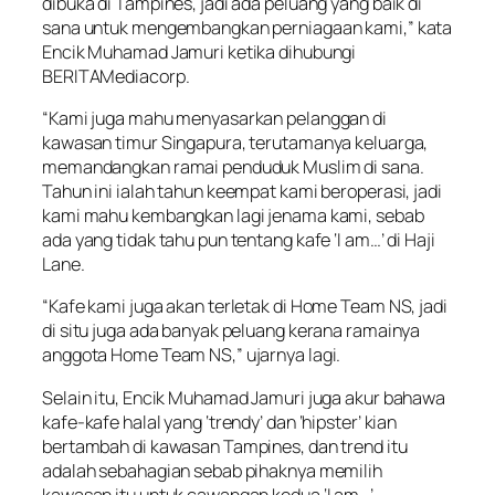
dibuka di Tampines, jadi ada peluang yang baik di
sana untuk mengembangkan perniagaan kami,” kata
Encik Muhamad Jamuri ketika dihubungi
BERITAMediacorp.
“Kami juga mahu menyasarkan pelanggan di
kawasan timur Singapura, terutamanya keluarga,
memandangkan ramai penduduk Muslim di sana.
Tahun ini ialah tahun keempat kami beroperasi, jadi
kami mahu kembangkan lagi jenama kami, sebab
ada yang tidak tahu pun tentang kafe ‘I am…’ di Haji
Lane.
“Kafe kami juga akan terletak di Home Team NS, jadi
di situ juga ada banyak peluang kerana ramainya
anggota Home Team NS,” ujarnya lagi.
Selain itu, Encik Muhamad Jamuri juga akur bahawa
kafe-kafe halal yang ‘trendy’ dan ‘hipster’ kian
bertambah di kawasan Tampines, dan trend itu
adalah sebahagian sebab pihaknya memilih
kawasan itu untuk cawangan kedua ‘I am…’.