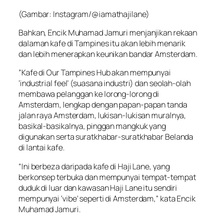
(Gambar: Instagram/@iamathajilane)
Bahkan, Encik Muhamad Jamuri menjanjikan rekaan
dalaman kafe di Tampines itu akan lebih menarik
dan lebih menerapkan keunikan bandar Amsterdam.
”Kafe di Our Tampines Hub akan mempunyai
‘industrial feel’ (suasana industri) dan seolah-olah
membawa pelanggan ke lorong-lorong di
Amsterdam, lengkap dengan papan-papan tanda
jalan raya Amsterdam, lukisan-lukisan muralnya,
basikal-basikalnya, pinggan mangkuk yang
digunakan serta suratkhabar-suratkhabar Belanda
di lantai kafe.
“Ini berbeza daripada kafe di Haji Lane, yang
berkonsep terbuka dan mempunyai tempat-tempat
duduk di luar dan kawasan Haji Lane itu sendiri
mempunyai ‘vibe’ seperti di Amsterdam,” kata Encik
Muhamad Jamuri.