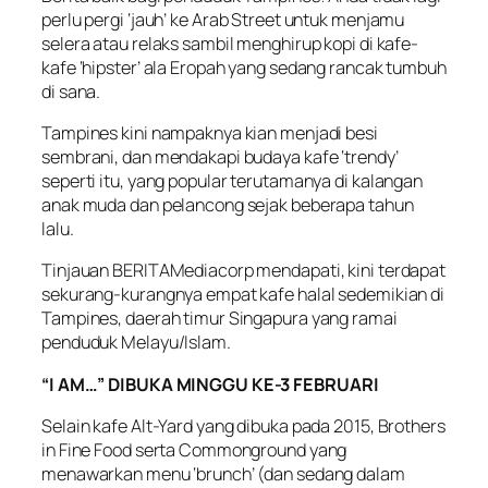
perlu pergi ‘jauh’ ke Arab Street untuk menjamu
selera atau relaks sambil menghirup kopi di kafe-
kafe ‘hipster’ ala Eropah yang sedang rancak tumbuh
di sana.
Tampines kini nampaknya kian menjadi besi
sembrani, dan mendakapi budaya kafe ‘trendy’
seperti itu, yang popular terutamanya di kalangan
anak muda dan pelancong sejak beberapa tahun
lalu.
Tinjauan BERITAMediacorp mendapati, kini terdapat
sekurang-kurangnya empat kafe halal sedemikian di
Tampines, daerah timur Singapura yang ramai
penduduk Melayu/Islam.
“I AM…” DIBUKA MINGGU KE-3 FEBRUARI
Selain kafe Alt-Yard yang dibuka pada 2015, Brothers
in Fine Food serta Commonground yang
menawarkan menu ‘brunch’ (dan sedang dalam