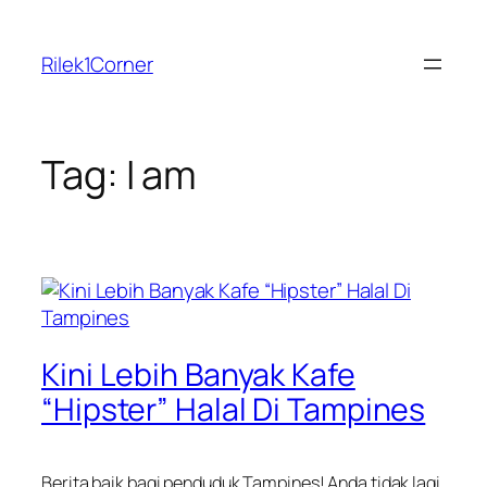
Skip
to
Rilek1Corner
content
Tag:
I am
Kini Lebih Banyak Kafe
“Hipster” Halal Di Tampines
Berita baik bagi penduduk Tampines! Anda tidak lagi