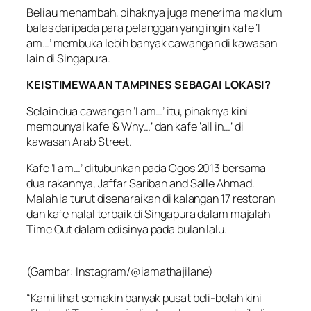
Beliau menambah, pihaknya juga menerima maklum
balas daripada para pelanggan yang ingin kafe ‘I
am…’ membuka lebih banyak cawangan di kawasan
lain di Singapura.
KEISTIMEWAAN TAMPINES SEBAGAI LOKASI?
Selain dua cawangan ‘I am…’ itu, pihaknya kini
mempunyai kafe ‘& Why…’ dan kafe ‘all in…’ di
kawasan Arab Street.
Kafe ‘I am…’ ditubuhkan pada Ogos 2013 bersama
dua rakannya, Jaffar Sariban and Salle Ahmad.
Malah ia turut disenaraikan di kalangan 17 restoran
dan kafe halal terbaik di Singapura dalam majalah
Time Out dalam edisinya pada bulan lalu.
(Gambar: Instagram/@iamathajilane)
“Kami lihat semakin banyak pusat beli-belah kini