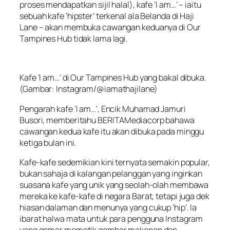
proses mendapatkan sijil halal), kafe ‘I am…’ – iaitu
sebuah kafe ‘hipster’ terkenal ala Belanda di Haji
Lane – akan membuka cawangan keduanya di Our
Tampines Hub tidak lama lagi.
Kafe ‘I am…’ di Our Tampines Hub yang bakal dibuka.
(Gambar: Instagram/@iamathajilane)
Pengarah kafe ‘I am…’, Encik Muhamad Jamuri
Busori, memberitahu BERITAMediacorp bahawa
cawangan kedua kafe itu akan dibuka pada minggu
ketiga bulan ini.
Kafe-kafe sedemikian kini ternyata semakin popular,
bukan sahaja di kalangan pelanggan yang inginkan
suasana kafe yang unik yang seolah-olah membawa
mereka ke kafe-kafe di negara Barat, tetapi juga dek
hiasan dalaman dan menunya yang cukup ‘hip’. Ia
ibarat halwa mata untuk para pengguna Instagram
yang gemar memetik gambar makanan dan