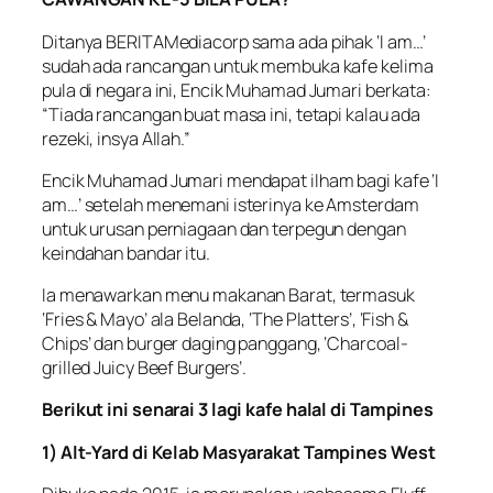
Ditanya BERITAMediacorp sama ada pihak ‘I am…’
sudah ada rancangan untuk membuka kafe kelima
pula di negara ini, Encik Muhamad Jumari berkata:
“Tiada rancangan buat masa ini, tetapi kalau ada
rezeki, insya Allah.”
Encik Muhamad Jumari mendapat ilham bagi kafe ‘I
am…’ setelah menemani isterinya ke Amsterdam
untuk urusan perniagaan dan terpegun dengan
keindahan bandar itu.
Ia menawarkan menu makanan Barat, termasuk
‘Fries & Mayo’ ala Belanda, ‘The Platters’, ‘Fish &
Chips’ dan burger daging panggang, ‘Charcoal-
grilled Juicy Beef Burgers’.
Berikut ini senarai 3 lagi kafe halal di Tampines
1) Alt-Yard di Kelab Masyarakat Tampines West