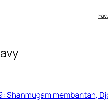
Fac
Navy
59: Shanmugam membantah, Djo