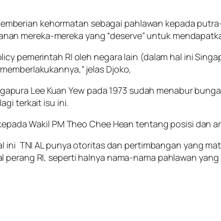
mberian kehormatan sebagai pahlawan kepada putra-
anan mereka-mereka yang “
deserve
” untuk mendapatka
cy pemerintah RI oleh negara lain (dalam hal ini Singa
 memberlakukannya,” jelas Djoko,
apura Lee Kuan Yew pada 1973 sudah menabur bunga 
i terkait isu ini.
n kepada Wakil PM Theo Chee Hean tentang posisi dan ar
al ini TNI AL punya otoritas dan pertimbangan yang 
l perang RI, seperti halnya nama-nama pahlawan yang l