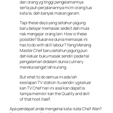
dari orang yg tinggi pengalamannya
serta jauh perjalanannya mcm orang tua
kata la, dah banyak makan garam.
Tapi these days yang setahun jagung
baru belajar memasak sedikit dah mula
nak mengajar orang lain. How is these
possible? Bukan ke dunia memasak ini
has to do with skill labour? Yang Menang
Master Chef baru setahun jagung pun
dah keluar buku masak sendiri pada hal
pengalaman didalam dunia culinary
mereka sangat lah kurang.
But what to do semua ini ada lah
kesilapan TV station itu sendiri yg keluar
kan TV Chef hari ini asal kan dapat la
tampa memikir kan the Quality and skill
of that host itself.
Apa pendapat anda mengenai kata-kata Chef Wan?