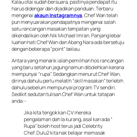
Kalau otai sudah bersuara, pastinya pendapat itu
harus didengar dan dijadikan panduan. Terbaru
mengenai
akaun Instagramnya
, Chef Wan telah
pun menyuarakan pendapatnya mengenai salah
satu rancangan masakan tempatan yang
dikendalikan oleh Nik Michael Imran. Panjang lebar
luahan hati Chef Wan dan Abang Nara ada bersetuju
dengan beberapa “point” beliau.
Antara yang menarik ialah pemilihan hos rancangan
yang baru setahun jagung namun dibolehkan kerana
mempunyai “rupa”. Sedangkan menurut Chef Wan,
dirinya dahulu perlu melatih “skill masakan” terlebih
dahulu sebelum mempunyai program TV sendiri.
Sedikit sedutan tulisan Chef Wan untuk tatapan
anda:-
Jika kita tengok kan CV mereka
pengalaman dah la kurang, asal kan ada ”
Rupa” boleh host terus jadi Celebrity
Chef. Dulu2 kita nak belajar memasak