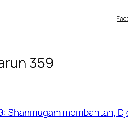
Fac
arun 359
59: Shanmugam membantah, Djo