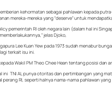
mberian kehormatan sebagai pahlawan kepada putra-
anan mereka-mereka yang “
deserve
” untuk mendapatka
cy pemerintah RI oleh negara lain (dalam hal ini Singa
 memberlakukannya,” jelas Djoko,
apura Lee Kuan Yew pada 1973 sudah menabur bunga 
i terkait isu ini.
n kepada Wakil PM Theo Chee Hean tentang posisi dan ar
al ini TNI AL punya otoritas dan pertimbangan yang 
l perang RI, seperti halnya nama-nama pahlawan yang l