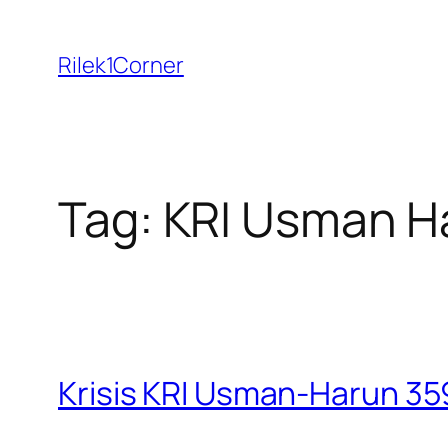
Skip
to
Rilek1Corner
content
Tag:
KRI Usman H
Krisis KRI Usman-Harun 3