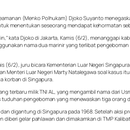
 Keamanan (Menko Polhukam) Djoko Suyanto menegaskan
ri untuk menentukan seseorang mendapat kehormatan se
lain,” kata Djoko di Jakarta, Kamis (6/2), menanggapi k
gunakan nama dua marinir yang terlibat pengeboman 
mis (6/2), juru bicara Kementerian Luar Negeri Singapu
 Menteri Luar Negeri Marty Natalegawa soal kasus it
ga korban di Singapura.
rang terbaru milik TNI AL, yang mengambil nama dari Us
tas tuduhan pengeboman yang menewaskan tiga orang da
h dan digantung di Singapura pada 1968. Setelah aksi p
an diberi gelar pahlawan dan dimakamkan di TMP Kalibat