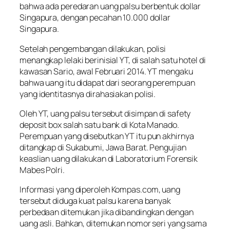
bahwa ada peredaran uang palsu berbentuk dollar
Singapura, dengan pecahan 10.000 dollar
Singapura.
Setelah pengembangan dilakukan, polisi
menangkap lelaki berinisial YT, di salah satu hotel di
kawasan Sario, awal Februari 2014. YT mengaku
bahwa uang itu didapat dari seorang perempuan
yang identitasnya dirahasiakan polisi.
Oleh YT, uang palsu tersebut disimpan di
safety
deposit box
salah satu bank di Kota Manado.
Perempuan yang disebutkan YT itu pun akhirnya
ditangkap di Sukabumi, Jawa Barat. Pengujian
keaslian uang dilakukan di Laboratorium Forensik
Mabes Polri.
Informasi yang diperoleh
Kompas.com
, uang
tersebut diduga kuat palsu karena banyak
perbedaan ditemukan jika dibandingkan dengan
uang asli. Bahkan, ditemukan nomor seri yang sama