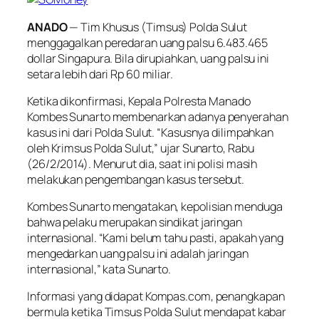
ANADO
— Tim Khusus (Timsus) Polda Sulut
menggagalkan peredaran uang palsu 6.483.465
dollar Singapura. Bila dirupiahkan, uang palsu ini
setara lebih dari Rp 60 miliar.
Ketika dikonfirmasi, Kepala Polresta Manado
Kombes Sunarto membenarkan adanya penyerahan
kasus ini dari Polda Sulut. “Kasusnya dilimpahkan
oleh Krimsus Polda Sulut,” ujar Sunarto, Rabu
(26/2/2014). Menurut dia, saat ini polisi masih
melakukan pengembangan kasus tersebut.
Kombes Sunarto mengatakan, kepolisian menduga
bahwa pelaku merupakan sindikat jaringan
internasional. “Kami belum tahu pasti, apakah yang
mengedarkan uang palsu ini adalah jaringan
internasional,” kata Sunarto.
Informasi yang didapat
Kompas.com
, penangkapan
bermula ketika Timsus Polda Sulut mendapat kabar