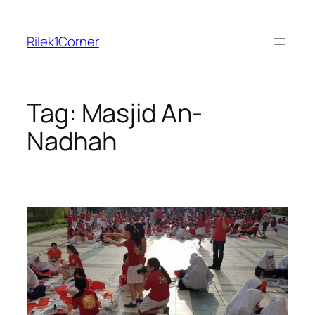
Skip
to
Rilek1Corner
content
Tag:
Masjid An-
Nadhah