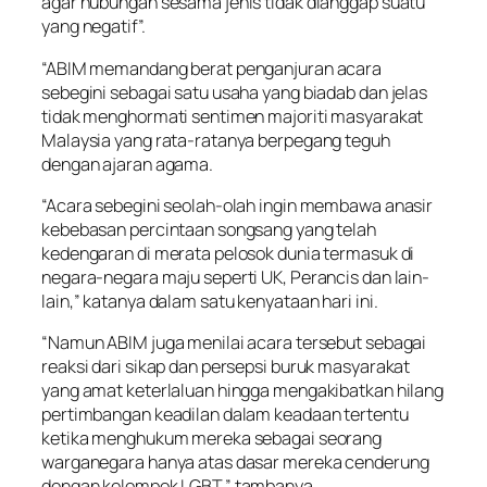
agar hubungan sesama jenis tidak dianggap suatu
yang negatif”.
“ABIM memandang berat penganjuran acara
sebegini sebagai satu usaha yang biadab dan jelas
tidak menghormati sentimen majoriti masyarakat
Malaysia yang rata-ratanya berpegang teguh
dengan ajaran agama.
“Acara sebegini seolah-olah ingin membawa anasir
kebebasan percintaan songsang yang telah
kedengaran di merata pelosok dunia termasuk di
negara-negara maju seperti UK, Perancis dan lain-
lain,” katanya dalam satu kenyataan hari ini.
“Namun ABIM juga menilai acara tersebut sebagai
reaksi dari sikap dan persepsi buruk masyarakat
yang amat keterlaluan hingga mengakibatkan hilang
pertimbangan keadilan dalam keadaan tertentu
ketika menghukum mereka sebagai seorang
warganegara hanya atas dasar mereka cenderung
dengan kelompok LGBT,” tambanya.