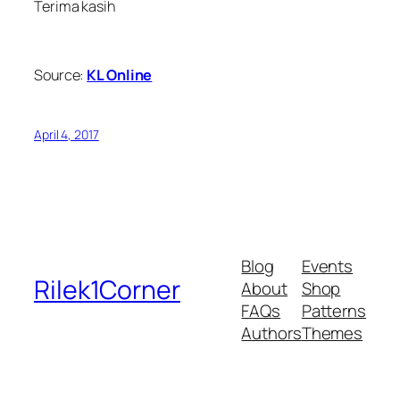
Terima kasih
Source:
KL Online
April 4, 2017
Blog
Events
Rilek1Corner
About
Shop
FAQs
Patterns
Authors
Themes