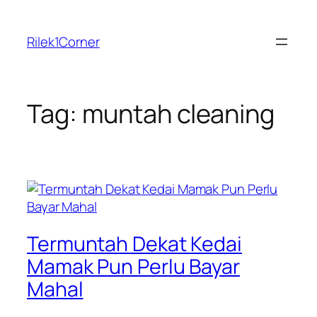
Skip
to
Rilek1Corner
content
Tag:
muntah cleaning
Termuntah Dekat Kedai
Mamak Pun Perlu Bayar
Mahal