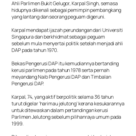
Ahli Parlimen Bukit Gelugor, Karpal Singh, semasa
hidupnya dikenali sebagai pemimpin pembangkang
yang lantang dan seorang peguam digeruni.
Karpal mendapat ijazah perundangan dari Universiti
Singapura dan berkhidmat sebagai peguam
sebelum mula menyertai politik setelah menjadi ahli
DAP pada tahun 1970.
Bekas Pengerusi DAP itu kemudiannya bertanding
kerusi parlimen pada tahun 1978 serta pernah
meyandang Naib Pengerusi DAP dan Timbalan
Pengerusi DAP.
Karpal, 74, yang aktif berpolitik selama 36 tahun
turut digelar ‘harimau jelutong’ kerana kesukarannya
untuk ditewaskan dalam pertandingan kerusi
Parlimen Jelutong sebelum pilihanraya umum pada
1999.