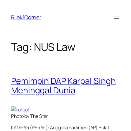
Skip
to
Rilek1Corner
content
Tag:
NUS Law
Pemimpin DAP Karpal Singh
Meninggal Dunia
Photo by The Star
KAMPAR (PERAK): Anggota Parlimen (AP) Bukit