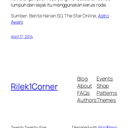
lumpuh dan sejak itu menggunakan kerusi roda.
Sumber: Berita Harian SG, The Star Online,
Astro
Awani
April 17, 2014
Blog
Events
Rilek1Corner
About
Shop
FAQs
Patterns
Authors
Themes
Twenty Twenty-Five
Designed with
WordPress