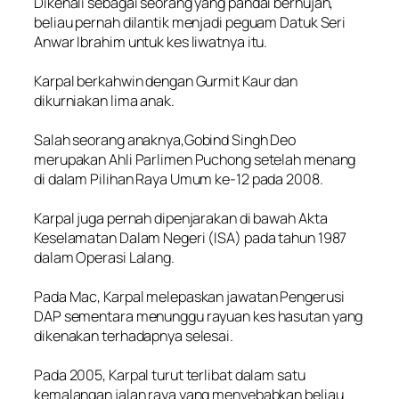
Dikenali sebagai seorang yang pandai berhujah,
beliau pernah dilantik menjadi peguam Datuk Seri
Anwar Ibrahim untuk kes liwatnya itu.
Karpal berkahwin dengan Gurmit Kaur dan
dikurniakan lima anak.
Salah seorang anaknya,Gobind Singh Deo
merupakan Ahli Parlimen Puchong setelah menang
di dalam Pilihan Raya Umum ke-12 pada 2008.
Karpal juga pernah dipenjarakan di bawah Akta
Keselamatan Dalam Negeri (ISA) pada tahun 1987
dalam Operasi Lalang.
Pada Mac, Karpal melepaskan jawatan Pengerusi
DAP sementara menunggu rayuan kes hasutan yang
dikenakan terhadapnya selesai.
Pada 2005, Karpal turut terlibat dalam satu
kemalangan jalan raya yang menyebabkan beliau