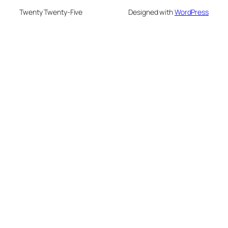
Twenty Twenty-Five
Designed with
WordPress
nusu