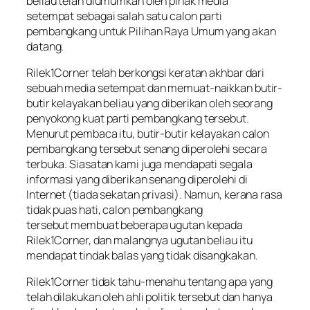
beliau telah diumumkan oleh pihak media
setempat sebagai salah satu calon parti
pembangkang untuk Pilihan Raya Umum yang akan
datang.
Rilek1Corner telah berkongsi keratan akhbar dari
sebuah media setempat dan memuat-naikkan butir-
butir kelayakan beliau yang diberikan oleh seorang
penyokong kuat parti pembangkang tersebut.
Menurut pembaca itu, butir-butir kelayakan calon
pembangkang tersebut senang diperolehi secara
terbuka. Siasatan kami juga mendapati segala
informasi yang diberikan senang diperolehi di
Internet (tiada sekatan privasi). Namun, kerana rasa
tidak puas hati, calon pembangkang
tersebut membuat beberapa ugutan kepada
Rilek1Corner, dan malangnya ugutan beliau itu
mendapat tindak balas yang tidak disangkakan.
Rilek1Corner tidak tahu-menahu tentang apa yang
telah dilakukan oleh ahli politik tersebut dan hanya