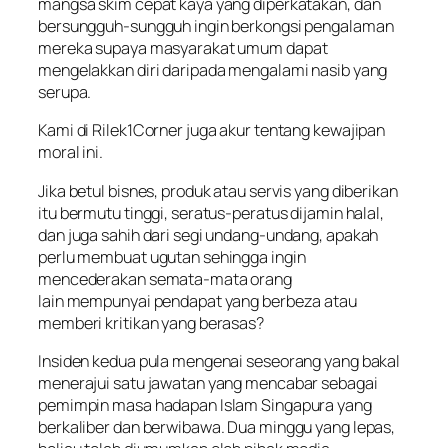
mangsa skim cepat kaya yang diperkatakan, dan
bersungguh-sungguh ingin berkongsi pengalaman
mereka supaya masyarakat umum dapat
mengelakkan diri daripada mengalami nasib yang
serupa.
Kami di Rilek1Corner juga akur tentang kewajipan
moral ini.
Jika betul bisnes, produk atau servis yang diberikan
itu bermutu tinggi, seratus-peratus dijamin halal,
dan juga sahih dari segi undang-undang, apakah
perlu membuat ugutan sehingga ingin
mencederakan semata-mata orang
lain mempunyai pendapat yang berbeza atau
memberi kritikan yang berasas?
Insiden kedua pula mengenai seseorang yang bakal
menerajui satu jawatan yang mencabar sebagai
pemimpin masa hadapan Islam Singapura yang
berkaliber dan berwibawa. Dua minggu yang lepas,