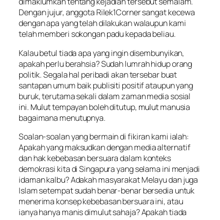
dimaklumkan tentang kejadian tersebut semalam.
Dengan jujur, anggota Rilek1Corner sangat kecewa
dengan apa yang telah dilakukan walaupun kami
telah memberi sokongan padu kepada beliau.
Kalau betul tiada apa yang ingin disembunyikan,
apakah perlu berahsia? Sudah lumrah hidup orang
politik. Segala hal peribadi akan tersebar buat
santapan umum baik publisiti positif ataupun yang
buruk, terutama sekali dalam zaman media sosial
ini.
Mulut
tempayan boleh ditutup,
mulut
manusia
bagaimana menutupnya.
Soalan-soalan yang bermain di fikiran kami ialah:
Apakah yang maksudkan dengan media alternatif
dan hak kebebasan bersuara dalam konteks
demokrasi kita di Singapura yang selama ini menjadi
idaman kalbu? Adakah masyarakat Melayu dan juga
Islam setempat sudah benar-benar bersedia untuk
menerima konsep kebebasan bersuara ini, atau
ianya hanya manis dimulut sahaja? Apakah tiada