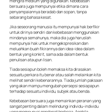
mengira medium yang digunakan. Kebebasan
bersuara juga mempunyai etika dimana cara
penyampaiannya beradab dan sopan, tanpa
sebarang bahasa kesat.
Jika seseorang manusia itu mempunyai hak berfikir
untuk dirinya sendiri dan kebebasan menggunakan
mindanya semahunya, maka dia juga haruslah
mempunyai hak untuk mengekspresikan dan
meluahkan buah fikirannya dan idea-idea dalam
bentuk yang konkrit, sama ada dalam bentuk
penulisan ataupun lisan.
Tiada sesiapun boleh memaksa kita dirasakan
sesuatu perkara itu benar atau salah melainkan kita
melihat sendiri kebenarannya. Tiada jumlah paksaan
yang akan mampu mengubah persepsi sesiapapun
terhadap sesuatu individu, subjek atau benda.
Kebebasan bersuara juga memainkan peranan yang
sangat penting dalam melindungi individu-individu
yang mempunyai pendapat berbeza. Apabila