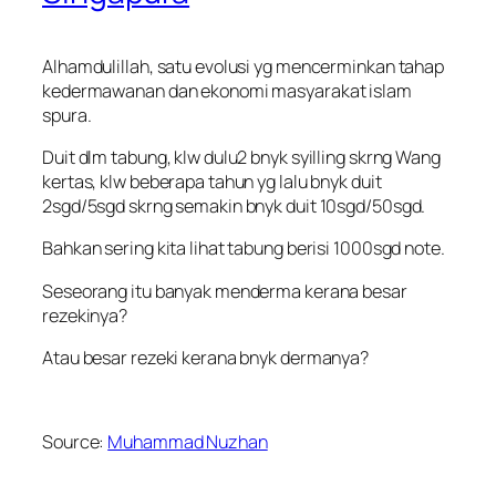
Alhamdulillah, satu evolusi yg mencerminkan tahap
kedermawanan dan ekonomi masyarakat islam
spura.
Duit dlm tabung, klw dulu2 bnyk syilling skrng Wang
kertas, klw beberapa tahun yg lalu bnyk duit
2sgd/5sgd skrng semakin bnyk duit 10sgd/50sgd.
Bahkan sering kita lihat tabung berisi 1000sgd note.
Seseorang itu banyak menderma kerana besar
rezekinya?
Atau besar rezeki kerana bnyk dermanya?
Source:
Muhammad Nuzhan