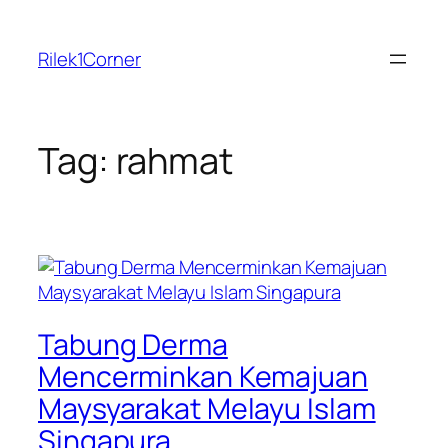
Skip
to
Rilek1Corner
content
Tag:
rahmat
Tabung Derma
Mencerminkan Kemajuan
Maysyarakat Melayu Islam
Singapura