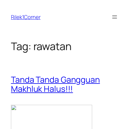
Skip
to
Rilek1Corner
content
Tag:
rawatan
Tanda Tanda Gangguan
Makhluk Halus!!!