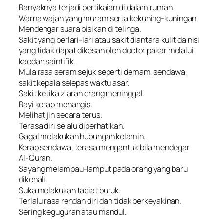
Banyaknya terjadi pertikaian di dalam rumah.
Warna wajah yang muram serta kekuning-kuningan.
Mendengar suara bisikan di telinga.
Sakit yang berlari-lari atau sakit diantara kulit da nisi
yang tidak dapat dikesan oleh doctor pakar melalui
kaedah saintifik.
Mula rasa seram sejuk seperti demam, sendawa,
sakit kepala selepas waktu asar.
Sakit ketika ziarah orang meninggal.
Bayi kerap menangis.
Melihat jin secara terus.
Terasa diri selalu diperhatikan.
Gagal melakukan hubungan kelamin.
Kerap sendawa, terasa mengantuk bila mendegar
Al-Quran.
Sayang melampau-lamput pada orang yang baru
dikenali.
Suka melakukan tabiat buruk.
Terlalu rasa rendah diri dan tidak berkeyakinan.
Sering keguguran atau mandul.