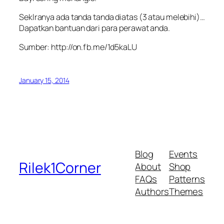
Seklranya ada tanda tanda diatas (3 atau melebihi)…
Dapatkan bantuan dari para perawat anda.
Sumber: http://on.fb.me/1d5kaLU
January 15, 2014
Blog
Events
Rilek1Corner
About
Shop
FAQs
Patterns
Authors
Themes