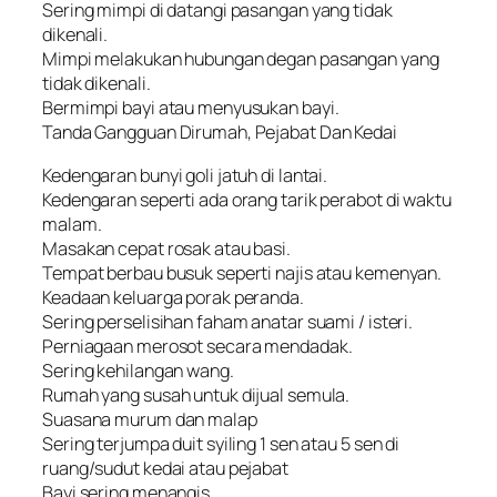
Sering mimpi di datangi pasangan yang tidak
dikenali.
Mimpi melakukan hubungan degan pasangan yang
tidak dikenali.
Bermimpi bayi atau menyusukan bayi.
Tanda Gangguan Dirumah, Pejabat Dan Kedai
Kedengaran bunyi goli jatuh di lantai.
Kedengaran seperti ada orang tarik perabot di waktu
malam.
Masakan cepat rosak atau basi.
Tempat berbau busuk seperti najis atau kemenyan.
Keadaan keluarga porak peranda.
Sering perselisihan faham anatar suami / isteri.
Perniagaan merosot secara mendadak.
Sering kehilangan wang.
Rumah yang susah untuk dijual semula.
Suasana murum dan malap
Sering terjumpa duit syiling 1 sen atau 5 sen di
ruang/sudut kedai atau pejabat
Bayi sering menangis.