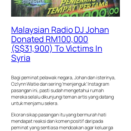
Malaysian Radio DJ Johan
Donated RM100,000
(S$31,900) To Victims In
Syria
Bagi peminat pelawak negara, Johan dan isterinya,
Ozlynn Watie dan sering ‘menjenguk’ Instagram
pasangan ini, pasti sudah mengetahui rumah
mereka selalu dikunjungi teman artis yang datang
untuk menjamu selera.
Ekoran sikap pasangan itu yang bermurah hati
mendapat reaksi dan komen positif daripada
peminat yang sentiasa mendoakan agar keluarga