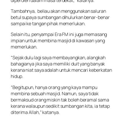
diperoleh dalam masa terdekat,” katanya.
Tambahnya, beliau akan menggunakan saluran
betul supaya sumbangan dihulurkan benar-benar
sampai ke tangan pihak memerlukan.
Selain itu, penyampai Era FM ini juga memasang
impian untuk membina masjid di kawasan yang
memerlukan.
“Sejak dulu lagi saya membayangkan, alangkah
bahagianya jika saya memiliki duit yang banyak
kerana niat saya adalah untuk mencari keberkatan
hidup.
“Begitupun, hanya orang yang kaya mampu
membina sebuah masjid. Namun, saya tidak
bermaksud orang miskin tak boleh beramal sama
kerana walaupun sedikit sumbangan kita, ia tetap
diterima Allah,” katanya.