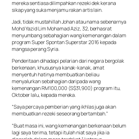
mereka sentiasa dilimpahkan rezeki dek kerana
sikap yang suka menjamu rakan artis lain.
Jadi, tidak mustahillah Johan atau nama sebenarnya
Mohd Yazid Lim Mohamad Aziz, 32, berhasrat
menyumbang sebahagian wang kemenangan dalam
program Super Spontan Superstar 2016 kepada
mangsa perang Syria.
Penderitaan dihadapi pelarian dari negara bergolak
berkenaan, khususnya kanak-kanak, amat
menyentuh hatinya membuatkan beliau
menyalurkan sebahagian daripada wang
kemenangan RM100,000 (S$31,900) program itu,
Oktober lalu, kepada mereka.
“Saya percaya pemberian yang ikhlas juga akan
membuatkan rezeki seseorang bertambah.”
“Buat masa ini, wang kemenangan berkenaan belum
lagi saya terima, tetapi itulah niat saya jika ia