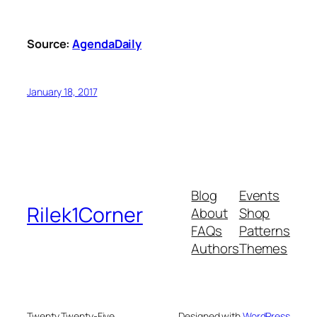
Source:
AgendaDaily
January 18, 2017
Blog
Events
Rilek1Corner
About
Shop
FAQs
Patterns
Authors
Themes
Twenty Twenty-Five
Designed with
WordPress