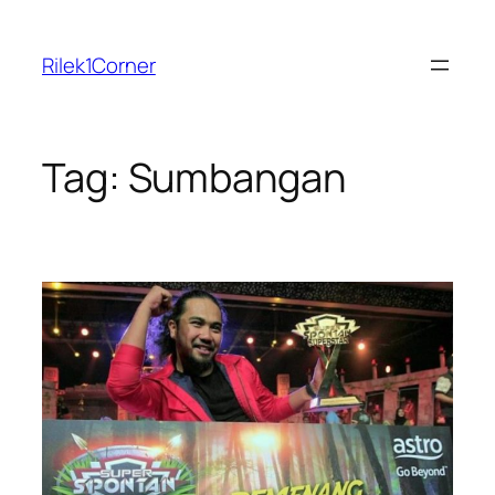
Skip
to
Rilek1Corner
content
Tag:
Sumbangan