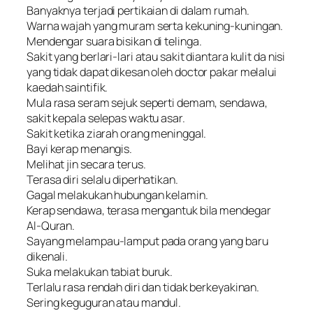
Banyaknya terjadi pertikaian di dalam rumah.
Warna wajah yang muram serta kekuning-kuningan.
Mendengar suara bisikan di telinga.
Sakit yang berlari-lari atau sakit diantara kulit da nisi
yang tidak dapat dikesan oleh doctor pakar melalui
kaedah saintifik.
Mula rasa seram sejuk seperti demam, sendawa,
sakit kepala selepas waktu asar.
Sakit ketika ziarah orang meninggal.
Bayi kerap menangis.
Melihat jin secara terus.
Terasa diri selalu diperhatikan.
Gagal melakukan hubungan kelamin.
Kerap sendawa, terasa mengantuk bila mendegar
Al-Quran.
Sayang melampau-lamput pada orang yang baru
dikenali.
Suka melakukan tabiat buruk.
Terlalu rasa rendah diri dan tidak berkeyakinan.
Sering keguguran atau mandul.