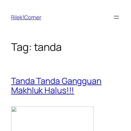
Skip
to
Rilek1Corner
content
Tag:
tanda
Tanda Tanda Gangguan
Makhluk Halus!!!