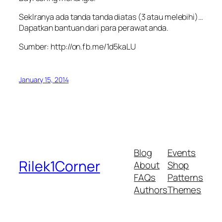
Seklranya ada tanda tanda diatas (3 atau melebihi)…
Dapatkan bantuan dari para perawat anda.
Sumber: http://on.fb.me/1d5kaLU
January 15, 2014
Blog
Events
Rilek1Corner
About
Shop
FAQs
Patterns
Authors
Themes