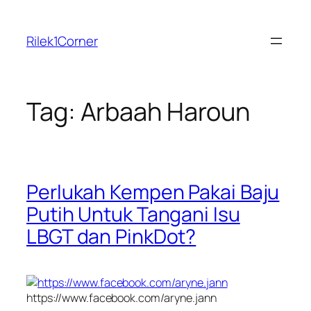
Skip
to
Rilek1Corner
content
Tag:
Arbaah Haroun
Perlukah Kempen Pakai Baju
Putih Untuk Tangani Isu
LBGT dan PinkDot?
https://www.facebook.com/aryne.jann