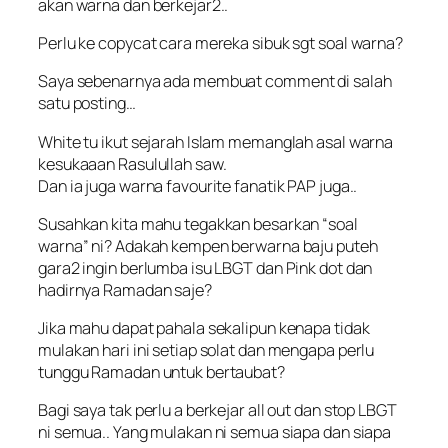
akan warna dan berkejar2..
Perlu ke copycat cara mereka sibuk sgt soal warna?
Saya sebenarnya ada membuat comment di salah
satu posting…
White tu ikut sejarah Islam memanglah asal warna
kesukaaan Rasulullah saw.
Dan ia juga warna favourite fanatik PAP juga..
Susahkan kita mahu tegakkan besarkan “soal
warna” ni? Adakah kempen berwarna baju puteh
gara2 ingin berlumba isu LBGT dan Pink dot dan
hadirnya Ramadan saje?
Jika mahu dapat pahala sekalipun kenapa tidak
mulakan hari ini setiap solat dan mengapa perlu
tunggu Ramadan untuk bertaubat?
Bagi saya tak perlu a berkejar all out dan stop LBGT
ni semua.. Yang mulakan ni semua siapa dan siapa