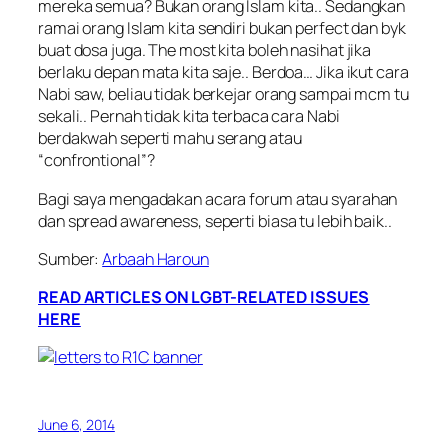
mereka semua? Bukan orang Islam kita.. Sedangkan
ramai orang Islam kita sendiri bukan perfect dan byk
buat dosa juga. The most kita boleh nasihat jika
berlaku depan mata kita saje.. Berdoa… Jika ikut cara
Nabi saw, beliau tidak berkejar orang sampai mcm tu
sekali.. Pernah tidak kita terbaca cara Nabi
berdakwah seperti mahu serang atau
“confrontional”?
Bagi saya mengadakan acara forum atau syarahan
dan spread awareness, seperti biasa tu lebih baik..
Sumber:
Arbaah Haroun
READ ARTICLES ON LGBT-RELATED ISSUES
HERE
June 6, 2014