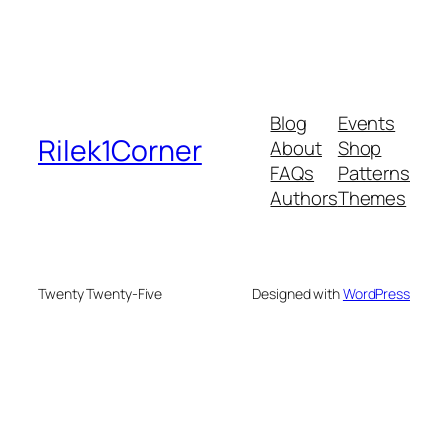
Blog
Events
Rilek1Corner
About
Shop
FAQs
Patterns
Authors
Themes
Twenty Twenty-Five
Designed with
WordPress
deneme bonusu