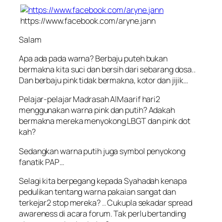
https://www.facebook.com/aryne.jann
Salam
Apa ada pada warna? Berbaju puteh bukan
bermakna kita suci dan bersih dari sebarang dosa..
Dan berbaju pink tidak bermakna, kotor dan jijik…
Pelajar-pelajar Madrasah AlMaarif hari2
menggunakan warna pink dan putih? Adakah
bermakna mereka menyokong LBGT dan pink dot
kah?
Sedangkan warna putih juga symbol penyokong
fanatik PAP…
Selagi kita berpegang kepada Syahadah kenapa
pedulikan tentang warna pakaian sangat dan
terkejar2 stop mereka? .. Cukupla sekadar spread
awareness di acara forum. Tak perlu bertanding