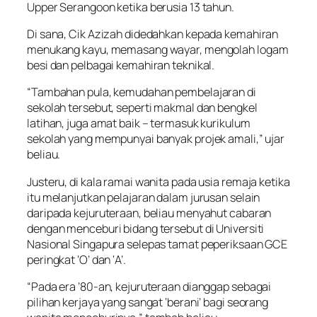
Upper Serangoon ketika berusia 13 tahun.
Di sana, Cik Azizah didedahkan kepada kemahiran
menukang kayu, memasang wayar, mengolah logam
besi dan pelbagai kemahiran teknikal.
“Tambahan pula, kemudahan pembelajaran di
sekolah tersebut, seperti makmal dan bengkel
latihan, juga amat baik – termasuk kurikulum
sekolah yang mempunyai banyak projek amali,” ujar
beliau.
Justeru, di kala ramai wanita pada usia remaja ketika
itu melanjutkan pelajaran dalam jurusan selain
daripada kejuruteraan, beliau menyahut cabaran
dengan menceburi bidang tersebut di Universiti
Nasional Singapura selepas tamat peperiksaan GCE
peringkat ‘O’ dan ‘A’.
“Pada era ’80-an, kejuruteraan dianggap sebagai
pilihan kerjaya yang sangat ‘berani’ bagi seorang