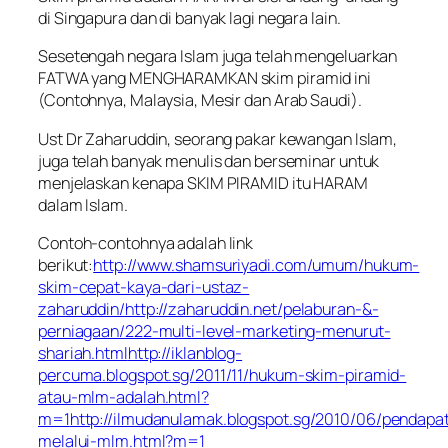
di Singapura dan di banyak lagi negara lain.
Sesetengah negara Islam juga telah mengeluarkan
FATWA yang MENGHARAMKAN skim piramid ini
(Contohnya, Malaysia, Mesir dan Arab Saudi).
Ust Dr Zaharuddin, seorang pakar kewangan Islam,
juga telah banyak menulis dan berseminar untuk
menjelaskan kenapa SKIM PIRAMID itu HARAM
dalam Islam.
Contoh-contohnya adalah link
berikut:
http://www.shamsuriyadi.com/umum/hukum-
skim-cepat-kaya-dari-ustaz-
zaharuddin/
http://zaharuddin.net/pelaburan-&-
perniagaan/222-multi-level-marketing-menurut-
shariah.html
http://iklanblog-
percuma.blogspot.sg/2011/11/hukum-skim-piramid-
atau-mlm-adalah.html?
m=1
http://ilmudanulamak.blogspot.sg/2010/06/pendapa
melalui-mlm.html?m=1