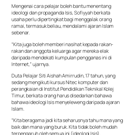
Mengenai cara pelajar boleh bantu menentang
ideologi dan propaganda Isis, Sofiyyah berkata
usaha perlu dipertingkat bagi menggalak orang
ramai, termasuk beliau, mendalami ajaran Islam
sebenar.
“Kita juga boleh memberi nasihat kepada rakan-
rakan dan anggota keluarga agar mereka elak
daripada mendekati kumpulan pengganas ini di
Internet,” ujarnya.
Duta Pelajar Siti Aishah Amirrudin, 17 tahun, yang
sedang mengikuti kursus Nitec komputer dan
perangkaian di Institut Pendidikan Teknikal Kolej
Timur, berkata orang harus disedarkan bahawa
bahawa ideologi Isis menyeleweng daripada ajaran
Islam.
“Kita beragama jadi kita seharusnya tahu mana yang
baik dan mana yang buruk. Kita tidak boleh mudah
terpengaruh oleh semua ini (ideologi Isis).