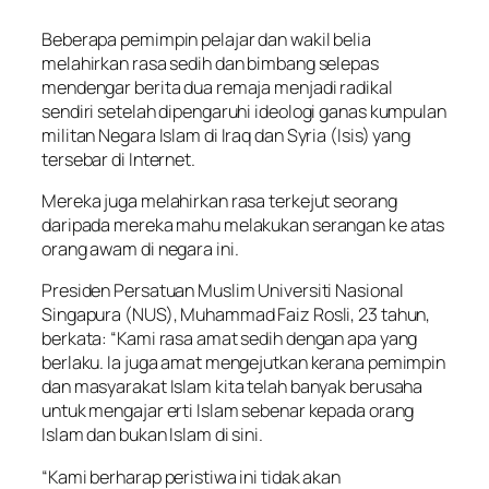
Beberapa pemimpin pelajar dan wakil belia
melahirkan rasa sedih dan bimbang selepas
mendengar berita dua remaja menjadi radikal
sendiri setelah dipengaruhi ideologi ganas kumpulan
militan Negara Islam di Iraq dan Syria (Isis) yang
tersebar di Internet.
Mereka juga melahirkan rasa terkejut seorang
daripada mereka mahu melakukan serangan ke atas
orang awam di negara ini.
Presiden Persatuan Muslim Universiti Nasional
Singapura (NUS), Muhammad Faiz Rosli, 23 tahun,
berkata: “Kami rasa amat sedih dengan apa yang
berlaku. Ia juga amat mengejutkan kerana pemimpin
dan masyarakat Islam kita telah banyak berusaha
untuk mengajar erti Islam sebenar kepada orang
Islam dan bukan Islam di sini.
“Kami berharap peristiwa ini tidak akan