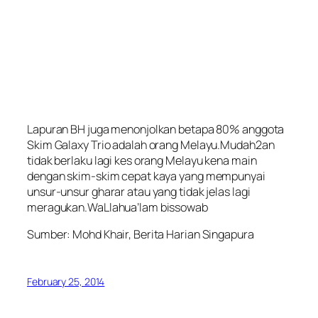
Lapuran BH juga menonjolkan betapa 80% anggota
Skim Galaxy Trio adalah orang Melayu.Mudah2an
tidak berlaku lagi kes orang Melayu kena main
dengan skim-skim cepat kaya yang mempunyai
unsur-unsur gharar atau yang tidak jelas lagi
meragukan.WaLlahua’lam bissowab
Sumber: Mohd Khair, Berita Harian Singapura
February 25, 2014