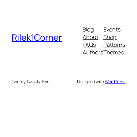
Blog
Events
Rilek1Corner
About
Shop
FAQs
Patterns
Authors
Themes
Twenty Twenty-Five
Designed with
WordPress
deneme bonusu