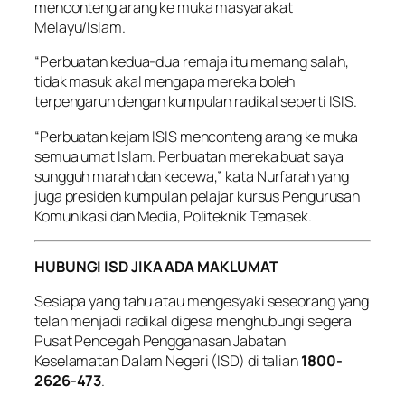
menconteng arang ke muka masyarakat
Melayu/Islam.
“Perbuatan kedua-dua remaja itu memang salah,
tidak masuk akal mengapa mereka boleh
terpengaruh dengan kumpulan radikal seperti ISIS.
“Perbuatan kejam ISIS menconteng arang ke muka
semua umat Islam. Perbuatan mereka buat saya
sungguh marah dan kecewa,” kata Nurfarah yang
juga presiden kumpulan pelajar kursus Pengurusan
Komunikasi dan Media, Politeknik Temasek.
HUBUNGI ISD JIKA ADA MAKLUMAT
Sesiapa yang tahu atau mengesyaki seseorang yang
telah menjadi radikal digesa menghubungi segera
Pusat Pencegah Pengganasan Jabatan
Keselamatan Dalam Negeri (ISD) di talian
1800-
2626-473
.