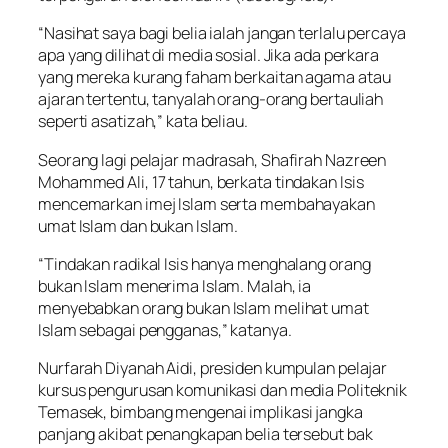
“Nasihat saya bagi belia ialah jangan terlalu percaya
apa yang dilihat di media sosial. Jika ada perkara
yang mereka kurang faham berkaitan agama atau
ajaran tertentu, tanyalah orang-orang bertauliah
seperti asatizah,” kata beliau.
Seorang lagi pelajar madrasah, Shafirah Nazreen
Mohammed Ali, 17 tahun, berkata tindakan Isis
mencemarkan imej Islam serta membahayakan
umat Islam dan bukan Islam.
“Tindakan radikal Isis hanya menghalang orang
bukan Islam menerima Islam. Malah, ia
menyebabkan orang bukan Islam melihat umat
Islam sebagai pengganas,” katanya.
Nurfarah Diyanah Aidi, presiden kumpulan pelajar
kursus pengurusan komunikasi dan media Politeknik
Temasek, bimbang mengenai implikasi jangka
panjang akibat penangkapan belia tersebut bak