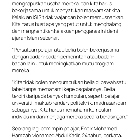
menghapuskan usaha mereka, dan kita harus
bekerjasama untuk menyatukan masyarakat kita.
Kelakuan ISIS tidak wajar dan boleh memusnahkan.
Kita harus buat apa yang patut untuk menghalang
dan menghentikan kelakuan pengganas ini demi
ajaran Islam sebenar.
“Persatuan pelajar atau belia boleh bekerjasama
dengan badan-badan pemerintah atau badan-
badan lain untuk meningkatkan mutu program
mereka.
“Kita tidak boleh mengumpulkan belia di bawah satu
label tanpa memahami kepelbagaiannya. Belia
terdiri daripada banyak kumpulan, seperti pelajar
universiti, maktab rendah, politeknik, madrasah dan
sebagainya. Kita harus memahami kumpulan
individu ini dan menjaga mereka secara berasingan.”
Seorang lagi pemimpin pelajar, Encik Mohamed
Hamzah Mohamed Abdul Kadir, 24 tahun, berkata: