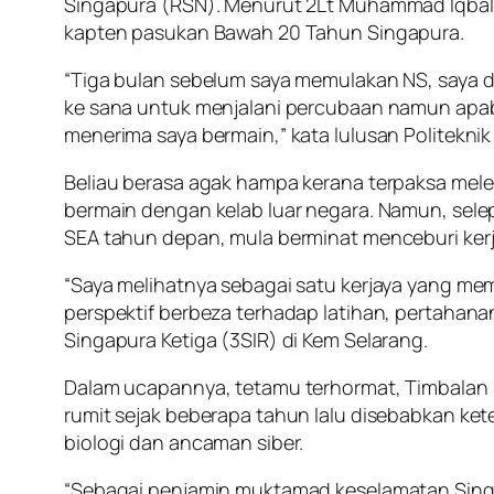
Singapura (RSN). Menurut 2Lt Muhammad Iqbal,
kapten pasukan Bawah 20 Tahun Singapura.
“Tiga bulan sebelum saya memulakan NS, saya di
ke sana untuk menjalani percubaan namun apabi
menerima saya bermain,” kata lulusan Politeknik 
Beliau berasa agak hampa kerana terpaksa mele
bermain dengan kelab luar negara. Namun, se
SEA tahun depan, mula berminat menceburi ker
“Saya melihatnya sebagai satu kerjaya yang 
perspektif berbeza terhadap latihan, pertahan
Singapura Ketiga (3SIR) di Kem Selarang.
Dalam ucapannya, tetamu terhormat, Timbalan
rumit sejak beberapa tahun lalu disebabkan ke
biologi dan ancaman siber.
“Sebagai penjamin muktamad keselamatan Sing