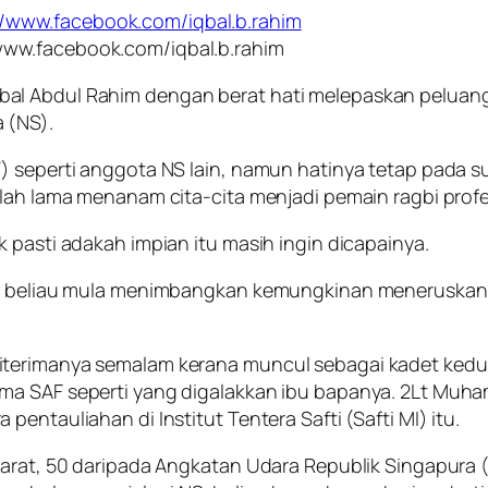
www.facebook.com/iqbal.b.rahim
l Abdul Rahim dengan berat hati melepaskan peluang 
 (NS).
) seperti anggota NS lain, namun hatinya tetap pada s
elah lama menanam cita-cita menjadi pemain ragbi profe
 pasti adakah impian itu masih ingin dicapainya.
 NS, beliau mula menimbangkan kemungkinan meneruska
terimanya semalam kerana muncul sebagai kadet kedua
ma SAF seperti yang digalakkan ibu bapanya. 2Lt Muh
entauliahan di Institut Tentera Safti (Safti MI) itu.
 darat, 50 daripada Angkatan Udara Republik Singapura