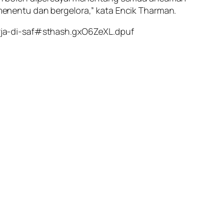
enentu dan bergelora,” kata Encik Tharman.
rja-di-saf#sthash.gxO6ZeXL.dpuf