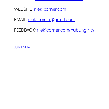
WEBSITE:
rilek1corner.com
EMAIL:
rilek1corner@gmail.com
FEEDBACK:
rilek1corner.com/hubungir1c/
July 1, 2014