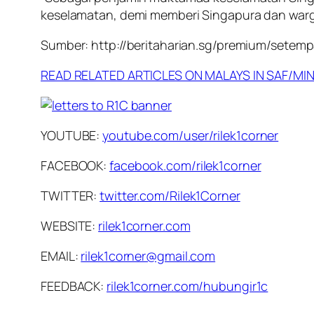
keselamatan, demi memberi Singapura dan warg
Sumber: http://beritaharian.sg/premium/sete
READ RELATED ARTICLES ON MALAYS IN SAF/MI
YOUTUBE:
youtube.com/user/rilek1corner
FACEBOOK:
facebook.com/rilek1corner
TWITTER:
twitter.com/Rilek1Corner
WEBSITE:
rilek1corner.com
EMAIL:
rilek1corner@gmail.com
FEEDBACK:
rilek1corner.com/hubungir1c