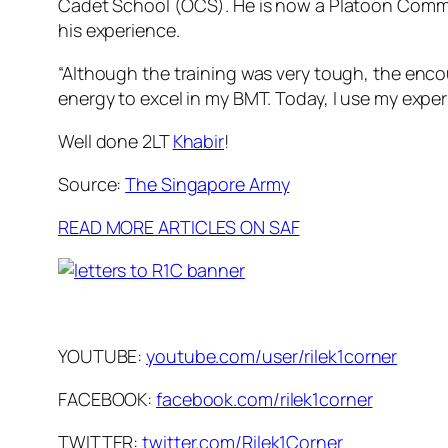
Cadet School (OCS). He is now a Platoon Comm
his experience.
“Although the training was very tough, the en
energy to excel in my BMT. Today, I use my expe
Well done 2LT
Khabir
!
Source:
The Singapore Army
READ MORE ARTICLES ON SAF
YOUTUBE:
youtube.com/user/rilek1corner
FACEBOOK:
facebook.com/rilek1corner
TWITTER:
twitter.com/Rilek1Corner