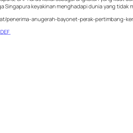
a Singapura keyakinan menghadapi dunia yang tidak m
mpat/penerima-anugerah-bayonet-perak-pertimbang-ke
NDEF