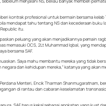
 sebelum menjalani NS, beliau banyak memberi perhati
beri kontrak profesional untuk bermain bersama kelab 
la mendapat tahu tentang NS dan kecederaan buku lali
Republic itu.
paskan peluang yang akan menjadikannya pemain ragbi 
lepas memasuki OCS, 2Lt Muhammad Iqbal, yang mendap
jaya bersama SAF.
memuaskan. Saya mahu membantu mereka yang tidak ber
an negara dan kehidupan mereka,” katanya yang akan me
 Perdana Menteri, Encik Tharman Shanmugaratnam, ber
tegangan di rantau dan cabaran keselamatan transnasi
apura, SAF harus kekal sebagai angkatan yang kuat d