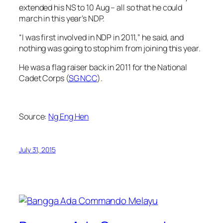
extended his NS to 10 Aug – all so that he could
march in this year’s NDP.
“I was first involved in NDP in 2011,” he said, and
nothing was going to stop him from joining this year.
He was a flag raiser back in 2011 for the National
Cadet Corps (
SG NCC
).
Source:
Ng Eng Hen
July 31, 2015