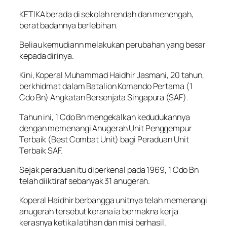
KETIKA berada di sekolah rendah dan menengah,
berat badannya berlebihan.
Beliau kemudiann melakukan perubahan yang besar
kepada dirinya.
Kini, Koperal Muhammad Haidhir Jasmani, 20 tahun,
berkhidmat dalam Batalion Komando Pertama (1
Cdo Bn) Angkatan Bersenjata Singapura (SAF).
Tahun ini, 1 Cdo Bn mengekalkan kedudukannya
dengan memenangi Anugerah Unit Penggempur
Terbaik (Best Combat Unit) bagi Peraduan Unit
Terbaik SAF.
Sejak peraduan itu diperkenal pada 1969, 1 Cdo Bn
telah diiktiraf sebanyak 31 anugerah.
Koperal Haidhir berbangga unitnya telah memenangi
anugerah tersebut kerana ia bermakna kerja
kerasnya ketika latihan dan misi berhasil.