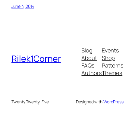
June 4, 2014
Blog
Events
Rilek1Corner
About
Shop
FAQs
Patterns
Authors
Themes
Twenty Twenty-Five
Designed with
WordPress
eme bonusu