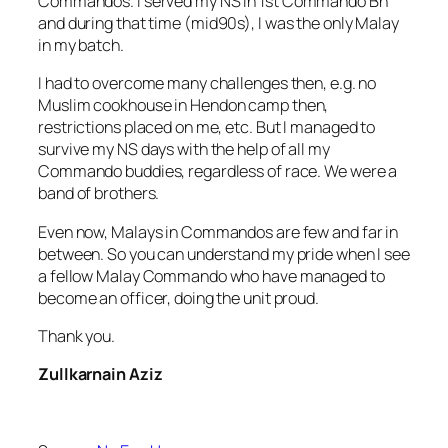
Commandos. I served my NS in
1st
Commando
Bn
and during that time (mid
90s
), I was the only Malay
in my batch.
I had to overcome many challenges then, e.g. no
Muslim cookhouse in
Hendon
camp then,
restrictions placed on me, etc. But I managed to
survive my NS days with the help of all my
Commando buddies, regardless of race. We were a
band of brothers.
Even now, Malays in Commandos are few and far in
between. So you can understand my pride when I see
a fellow Malay Commando who have managed to
become an officer, doing the unit proud.
Thank you.
Zullkarnain
Aziz