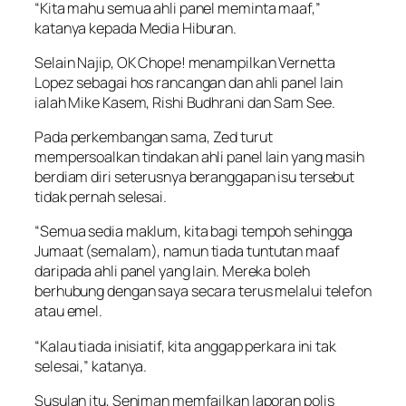
“Kita mahu semua ahli panel meminta maaf,”
katanya kepada Media Hiburan.
Selain Najip, OK Chope! menampilkan Vernetta
Lopez sebagai hos rancangan dan ahli panel lain
ialah Mike Kasem, Rishi Budhrani dan Sam See.
Pada perkembangan sama, Zed turut
mempersoalkan tindakan ahli panel lain yang masih
berdiam diri seterusnya beranggapan isu tersebut
tidak pernah selesai.
“Semua sedia maklum, kita bagi tempoh sehingga
Jumaat (semalam), namun tiada tuntutan maaf
daripada ahli panel yang lain. Mereka boleh
berhubung dengan saya secara terus melalui telefon
atau emel.
“Kalau tiada inisiatif, kita anggap perkara ini tak
selesai,” katanya.
Susulan itu, Seniman memfailkan laporan polis