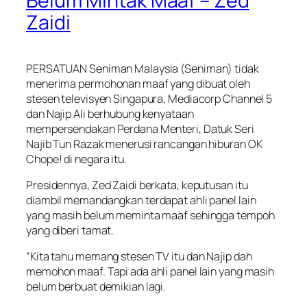
Belum Mintak Maaf – Zed
Zaidi
PERSATUAN Seniman Malaysia (Seniman) tidak
menerima permohonan maaf yang dibuat oleh
stesen televisyen Singapura, Mediacorp Channel 5
dan Najip Ali berhubung kenyataan
mempersendakan Perdana Menteri, Datuk Seri
Najib Tun Razak menerusi rancangan hiburan OK
Chope! di negara itu.
Presidennya, Zed Zaidi berkata, keputusan itu
diambil memandangkan terdapat ahli panel lain
yang masih belum meminta maaf sehingga tempoh
yang diberi tamat.
“Kita tahu memang stesen TV itu dan Najip dah
memohon maaf. Tapi ada ahli panel lain yang masih
belum berbuat demikian lagi.