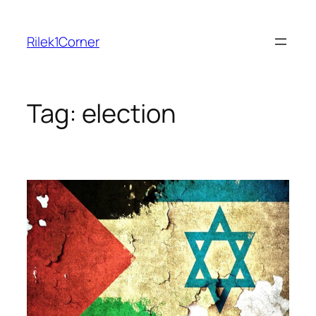
Skip
to
Rilek1Corner
content
Tag:
election