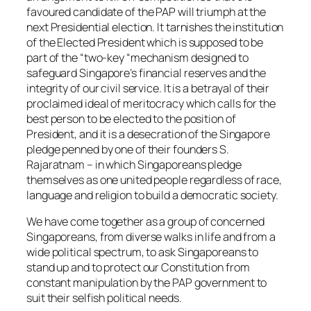
favoured candidate of the PAP will triumph at the
next Presidential election. It tarnishes the institution
of the Elected President which is supposed to be
part of the “two-key “mechanism designed to
safeguard Singapore’s financial reserves and the
integrity of our civil service. It is a betrayal of their
proclaimed ideal of meritocracy which calls for the
best person to be elected to the position of
President, and it is a desecration of the Singapore
pledge penned by one of their founders S.
Rajaratnam – in which Singaporeans pledge
themselves as one united people regardless of race,
language and religion to build a democratic society.
We have come together as a group of concerned
Singaporeans, from diverse walks in life and from a
wide political spectrum, to ask Singaporeans to
stand up and to protect our Constitution from
constant manipulation by the PAP government to
suit their selfish political needs.