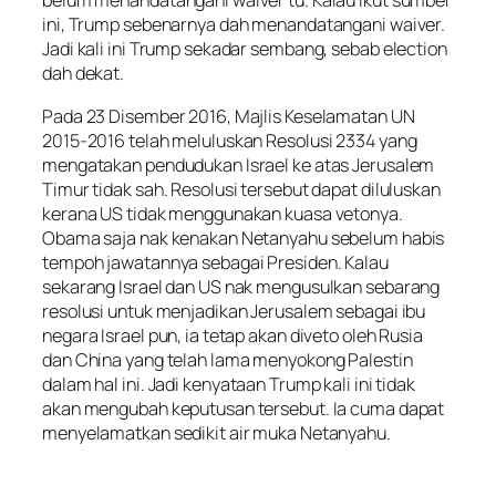
belum menandatangani waiver tu. Kalau ikut sumber
ini, Trump sebenarnya dah menandatangani waiver.
Jadi kali ini Trump sekadar sembang, sebab election
dah dekat.
Pada 23 Disember 2016, Majlis Keselamatan UN
2015-2016 telah meluluskan Resolusi 2334 yang
mengatakan pendudukan Israel ke atas Jerusalem
Timur tidak sah. Resolusi tersebut dapat diluluskan
kerana US tidak menggunakan kuasa vetonya.
Obama saja nak kenakan Netanyahu sebelum habis
tempoh jawatannya sebagai Presiden. Kalau
sekarang Israel dan US nak mengusulkan sebarang
resolusi untuk menjadikan Jerusalem sebagai ibu
negara Israel pun, ia tetap akan diveto oleh Rusia
dan China yang telah lama menyokong Palestin
dalam hal ini. Jadi kenyataan Trump kali ini tidak
akan mengubah keputusan tersebut. Ia cuma dapat
menyelamatkan sedikit air muka Netanyahu.