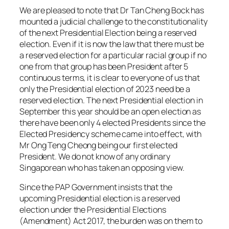
We are pleased to note that Dr Tan Cheng Bock has
mounted a judicial challenge to the constitutionality
of the next Presidential Election being a reserved
election. Even if it is now the law that there must be
a reserved election for a particular racial group if no
one from that group has been President after 5
continuous terms, it is clear to everyone of us that
only the Presidential election of 2023 need be a
reserved election. The next Presidential election in
September this year should be an open election as
there have been only 4 elected Presidents since the
Elected Presidency scheme came into effect, with
Mr Ong Teng Cheong being our first elected
President. We do not know of any ordinary
Singaporean who has taken an opposing view.
Since the PAP Government insists that the
upcoming Presidential election is a reserved
election under the Presidential Elections
(Amendment) Act 2017, the burden was on them to