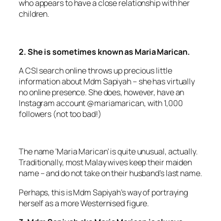
who appears to have a close relationship with her
children.
2. She is sometimes known as Maria Marican.
A CSI search online throws up precious little
information about Mdm Sapiyah – she has virtually
no online presence. She does, however, have an
Instagram account @mariamarican, with 1,000
followers (not too bad!)
The name ‘Maria Marican’ is quite unusual, actually.
Traditionally, most Malay wives keep their maiden
name – and do not take on their husband’s last name.
Perhaps, this is Mdm Sapiyah’s way of portraying
herself as a more Westernised figure.