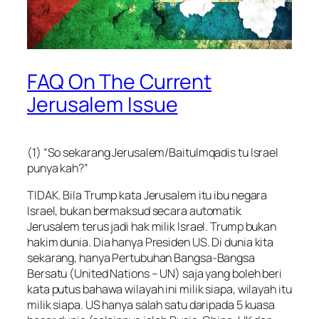
FAQ On The Current
Jerusalem Issue
(1) “So sekarang Jerusalem/Baitulmqadis tu Israel
punya kah?”
TIDAK. Bila Trump kata Jerusalem itu ibu negara
Israel, bukan bermaksud secara automatik
Jeru
salem terus jadi hak milik Israel. Trump bukan
hakim dunia. Dia hanya Presiden US.
Di dunia kita
sekarang, hanya Pertubuhan Bangsa-Bangsa
Bersatu (United Nations – UN) saja yang boleh beri
kata putus bahawa wilayah ini milik siapa, wilayah itu
milik siapa. US hanya salah satu daripada 5 kuasa