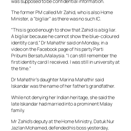
was supposed to be confidential information.
The former PM called Mr Zahid, who is also Home
Minister, a “big liar” as there was no such IC.
“This is good enough to show that Zahid is a big liar.
A big liar because he cannot show the blue-coloured
identity card,” Dr Mahathir said on Monday, in a
video on the Facebook page of his party Parti
Pribumi Bersatu Malaysia. “I can still remember the
first identity card I received. I was still in university at
the time.”
Dr Mahathir’s daughter Marina Mahathir said
Iskandar was the name of her father’s grandfather.
While not denying her Indian heritage, she said the
late Iskandar had married into a prominent Malay
family.
Mr Zahid’s deputy at the Home Ministry, Datuk Nur
Jazlan Mohamed, defended his boss yesterday,