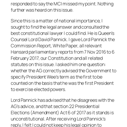
responded to say the MCI missed my point. Nothing
further was heard on this issue.
Since this is a matter of national importance, I
sought to find the legal answer and consulted the
best constitutional lawyer I could find. He is Queen’s
Counsel Lord David Pannick. I gave Lord Pannick the
Commission Report, White Paper, all relevant
Hansard parliamentary reports from 7 Nov 2016 to 6
February 2017, our Constitution and all related
statutes on this issue. I asked him one question:
whether the AG correctly advised the Government to
specify President Wee’s term as the first to be
counted on the basis that he was the first President
to exercise elected powers.
Lord Pannick has advised that he disagrees with the
AG’s advice, and that section 22 Presidential
Elections (Amendment) Act 6 of 2017 as it stands is
unconstitutional. After receiving Lord Pannick’s
reply, I felt I could not keep his legal opinion to