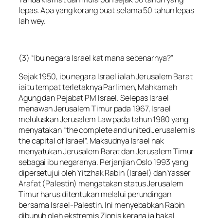
lepas. Apa yang korang buat selama 50 tahun lepas
lah wey.
(3) “Ibu negara Israel kat mana sebenarnya?”
Sejak 1950, ibu negara Israel ialah Jerusalem Barat
iaitu tempat terletaknya Parlimen, Mahkamah
Agung dan Pejabat PM Israel. Selepas Israel
menawan Jerusalem Timur pada 1967, Israel
meluluskan Jerusalem Law pada tahun 1980 yang
menyatakan “the complete and united Jerusalem is
the capital of Israel”. Maksudnya Israel nak
menyatukan Jerusalem Barat dan Jerusalem Timur
sebagai ibu negaranya. Perjanjian Oslo 1993 yang
dipersetujui oleh Yitzhak Rabin (Israel) dan Yasser
Arafat (Palestin) mengatakan status Jerusalem
Timur harus ditentukan melalui perundingan
bersama Israel-Palestin. Ini menyebabkan Rabin
dibunuh oleh ekstremis Zionis kerana ia bakal