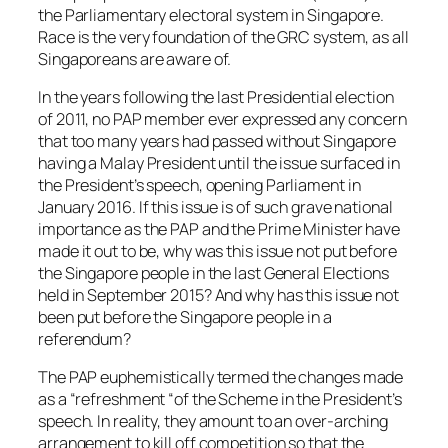
the Parliamentary electoral system in Singapore.
Race is the very foundation of the GRC system, as all
Singaporeans are aware of.
In the years following the last Presidential election
of 2011, no PAP member ever expressed any concern
that too many years had passed without Singapore
having a Malay President until the issue surfaced in
the President’s speech, opening Parliament in
January 2016. If this issue is of such grave national
importance as the PAP and the Prime Minister have
made it out to be, why was this issue not put before
the Singapore people in the last General Elections
held in September 2015? And why has this issue not
been put before the Singapore people in a
referendum?
The PAP euphemistically termed the changes made
as a “refreshment “of the Scheme in the President’s
speech. In reality, they amount to an over-arching
arrangement to kill off competition so that the