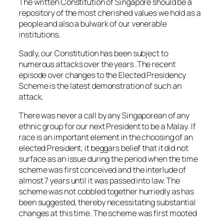
The written Constitution of Singapore should be a
repository of the most cherished values we hold as a
people and also a bulwark of our venerable
institutions.
Sadly, our Constitution has been subject to
numerous attacks over the years .The recent
episode over changes to the Elected Presidency
Scheme is the latest demonstration of such an
attack.
There was never a call by any Singaporean of any
ethnic group for our next President to be a Malay. If
race is an important element in the choosing of an
elected President, it beggars belief that it did not
surface as an issue during the period when the time
scheme was first conceived and the interlude of
almost 7 years until it was passed into law. The
scheme was not cobbled together hurriedly as has
been suggested, thereby necessitating substantial
changes at this time. The scheme was first mooted