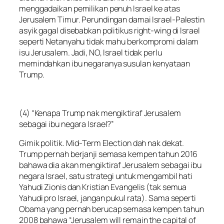
menggadaikan pemilikan penuh Israel ke atas
Jerusalem Timur. Perundingan damai Israel-Palestin
asyik gagal disebabkan politikus right-wing di Israel
seperti Netanyahu tidak mahu berkompromi dalam
isu Jerusalem. Jadi, NO, Israel tidak perlu
memindahkan ibu negaranya susulan kenyataan
Trump.
(4) “Kenapa Trump nak mengiktiraf Jerusalem
sebagai ibu negara Israel?”
Gimik politik. Mid-Term Election dah nak dekat.
Trump pernah berjanji semasa kempen tahun 2016
bahawa dia akan mengiktiraf Jerusalem sebagai ibu
negara Israel, satu strategi untuk mengambil hati
Yahudi Zionis dan Kristian Evangelis (tak semua
Yahudi pro Israel, jangan pukul rata). Sama seperti
Obama yang pernah berucap semasa kempen tahun
2008 bahawa “Jerusalem will remain the capital of