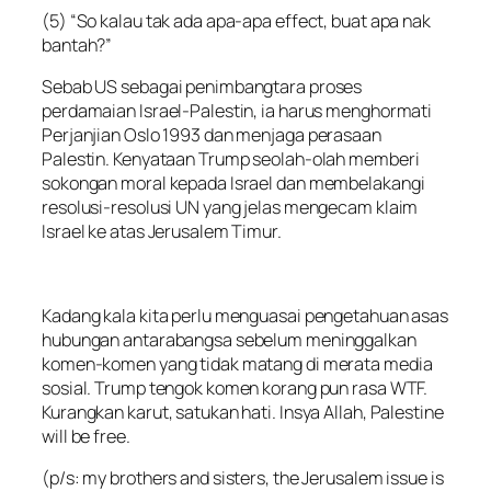
(5) “So kalau tak ada apa-apa effect, buat apa nak
bantah?”
Sebab US sebagai penimbangtara proses
perdamaian Israel-Palestin, ia harus menghormati
Perjanjian Oslo 1993 dan menjaga perasaan
Palestin. Kenyataan Trump seolah-olah memberi
sokongan moral kepada Israel dan membelakangi
resolusi-resolusi UN yang jelas mengecam klaim
Israel ke atas Jerusalem Timur.
Kadang kala kita perlu menguasai pengetahuan asas
hubungan antarabangsa sebelum meninggalkan
komen-komen yang tidak matang di merata media
sosial. Trump tengok komen korang pun rasa WTF.
Kurangkan karut, satukan hati. Insya Allah, Palestine
will be free.
(p/s: my brothers and sisters, the Jerusalem issue is