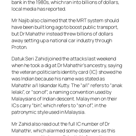
bank in the 1980s, which ran into billions of dollars,
local media has reported.
Mr Najib also claimed that the MRT system should
have been built long ago to boost public transport,
but Dr Mahathir instead threw billions of dollars
away setting up a national car industry through
Proton.
Datuk Seri Zahid joined the attacks last weekend
when he took a dig at Dr Mahathir’s ancestry, saying
the veteran politician’s identity card (IC) showed he
was Indian because his name was stated as
Mahathir a/l Iskandar Kutty. The “a/l” refers to “anak
lelaki”, or “son of”, a naming convention used by
Malaysians of Indian descent. Malay men on their
ICs carry “bin”, which refers to “son of”, in the
patronymic style used in Malaysia.
Mr Zahid also read out the full IC number of Dr
Mahathir, which alarmed some observers as this