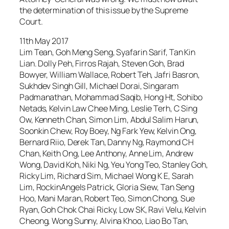
the determination of this issue by the Supreme
Court.
11th May 2017
Lim Tean, Goh Meng Seng, Syafarin Sarif, Tan Kin
Lian. Dolly Peh, Firros Rajah, Steven Goh, Brad
Bowyer, William Wallace, Robert Teh, Jafri Basron,
Sukhdev Singh Gill, Michael Dorai, Singaram
Padmanathan, Mohammad Saqib, Hong Ht, Sohibo
Netads, Kelvin Law Chee Ming, Leslie Terh, C Sing
Ow, Kenneth Chan, Simon Lim, Abdul Salim Harun,
Soonkin Chew, Roy Boey, Ng Fark Yew, Kelvin Ong,
Bernard Riio, Derek Tan, Danny Ng, Raymond CH
Chan, Keith Ong, Lee Anthony, Anne Lim, Andrew
Wong, David Koh, Niki Ng, Yeu Yong Teo, Stanley Goh,
Ricky Lim, Richard Sim, Michael Wong K E, Sarah
Lim, RockinAngels Patrick, Gloria Siew, Tan Seng
Hoo, Mani Maran, Robert Teo, Simon Chong, Sue
Ryan, Goh Chok Chai Ricky, Low SK, Ravi Velu, Kelvin
Cheong, Wong Sunny, Alvina Khoo, Liao Bo Tan,