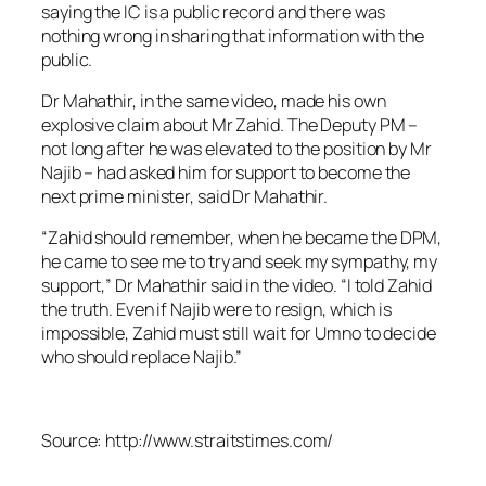
saying the IC is a public record and there was
nothing wrong in sharing that information with the
public.
Dr Mahathir, in the same video, made his own
explosive claim about Mr Zahid. The Deputy PM –
not long after he was elevated to the position by Mr
Najib – had asked him for support to become the
next prime minister, said Dr Mahathir.
“Zahid should remember, when he became the DPM,
he came to see me to try and seek my sympathy, my
support,” Dr Mahathir said in the video. “I told Zahid
the truth. Even if Najib were to resign, which is
impossible, Zahid must still wait for Umno to decide
who should replace Najib.”
Source: http://www.straitstimes.com/