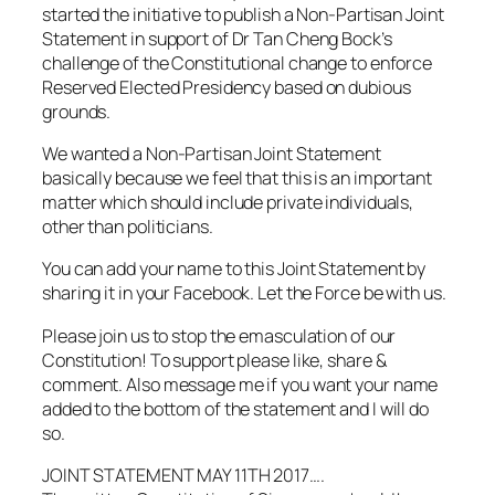
started the initiative to publish a Non-Partisan Joint
Statement in support of Dr Tan Cheng Bock’s
challenge of the Constitutional change to enforce
Reserved Elected Presidency based on dubious
grounds.
We wanted a Non-Partisan Joint Statement
basically because we feel that this is an important
matter which should include private individuals,
other than politicians.
You can add your name to this Joint Statement by
sharing it in your Facebook. Let the Force be with us.
Please join us to stop the emasculation of our
Constitution! To support please like, share &
comment. Also message me if you want your name
added to the bottom of the statement and I will do
so.
JOINT STATEMENT MAY 11TH 2017….