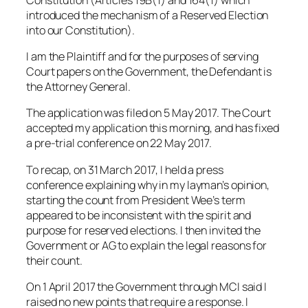
introduced the mechanism o
f a Reserved Election
into our Constitution).
I am the Plaintiff and for the purposes of serving
Court papers on the Government, the Defendant is
the Attorney General.
The application was filed on 5 May 2017. The Court
accepted my application this morning, and has fixed
a pre-trial conference on 22 May 2017.
To recap, on 31 March 2017, I held a press
conference explaining why in my layman’s opinion,
starting the count from President Wee’s term
appeared to be inconsistent with the spirit and
purpose for reserved elections. I then invited the
Government or AG to explain the legal reasons for
their count.
On 1 April 2017 the Government through MCI said I
raised no new points that require a response. I