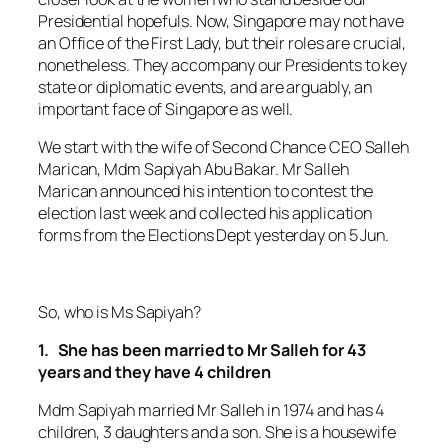
Presidential hopefuls. Now, Singapore may not have
an Office of the First Lady, but their roles are crucial,
nonetheless. They accompany our Presidents to key
state or diplomatic events, and are arguably, an
important face of Singapore as well.
We start with the wife of Second Chance CEO Salleh
Marican, Mdm Sapiyah Abu Bakar. Mr Salleh
Marican announced his intention to contest the
election last week and collected his application
forms from the Elections Dept yesterday on 5 Jun.
So, who is Ms Sapiyah?
1. She has been married to Mr Salleh for 43
years and they have 4 children
Mdm Sapiyah married Mr Salleh in 1974 and has 4
children, 3 daughters and a son. She is a housewife