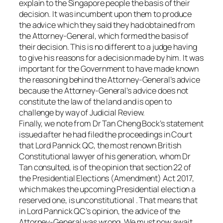
explain to the Singapore people the basis of their
decision. It was incumbent upon them to produce
the advice which they said they had obtained from
the Attorney-General, which formed the basis of
their decision. This is no different to a judge having
to give his reasons for a decision made by him. It was
important for the Government to have made known
the reasoning behind the Attorney-General’s advice
because the Attorney-General’s advice does not
constitute the law of the land and is open to
challenge by way of Judicial Review.
Finally, we note from Dr Tan Cheng Bock’s statement
issued after he had filed the proceedings in Court
that Lord Pannick QC, the most renown British
Constitutional lawyer of his generation, whom Dr
Tan consulted, is of the opinion that section 22 of
the Presidential Elections (Amendment) Act 2017,
which makes the upcoming Presidential election a
reserved one, is unconstitutional . That means that
in Lord Pannick QC’s opinion, the advice of the
Attorney-General was wrong. We must now await