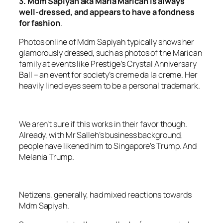
3. Mdm Sapiyah aka Maria Marican is always
well-dressed, and appears to have a fondness
for fashion
.
Photos online of Mdm Sapiyah typically shows her
glamorously dressed, such as photos of the Marican
family at events like Prestige’s Crystal Anniversary
Ball – an event for society’s creme da la creme. Her
heavily lined eyes seem to be a personal trademark.
We aren’t sure if this works in their favor though.
Already, with Mr Salleh’s business background,
people have likened him to Singapore’s Trump. And
Melania Trump.
Netizens, generally, had mixed reactions towards
Mdm Sapiyah.