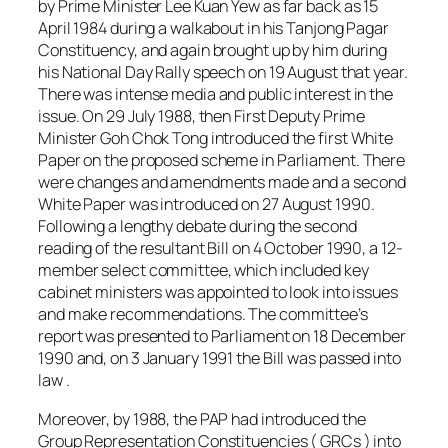
by Prime Minister Lee Kuan Yew as far back as 15
April 1984 during a walkabout in his Tanjong Pagar
Constituency, and again brought up by him during
his National Day Rally speech on 19 August that year.
There was intense media and public interest in the
issue. On 29 July 1988, then First Deputy Prime
Minister Goh Chok Tong introduced the first White
Paper on the proposed scheme in Parliament. There
were changes and amendments made and a second
White Paper was introduced on 27 August 1990.
Following a lengthy debate during the second
reading of the resultant Bill on 4 October 1990, a 12-
member select committee, which included key
cabinet ministers was appointed to look into issues
and make recommendations. The committee’s
report was presented to Parliament on 18 December
1990 and, on 3 January 1991 the Bill was passed into
law .
Moreover, by 1988, the PAP had introduced the
Group Representation Constituencies ( GRCs ) into