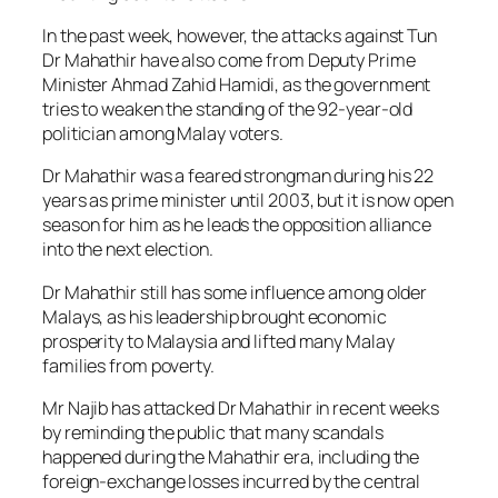
In the past week, however, the attacks against Tun
Dr Mahathir have also come from Deputy Prime
Minister Ahmad Zahid Hamidi, as the government
tries to weaken the standing of the 92-year-old
politician among Malay voters.
Dr Mahathir was a feared strongman during his 22
years as prime minister until 2003, but it is now open
season for him as he leads the opposition alliance
into the next election.
Dr Mahathir still has some influence among older
Malays, as his leadership brought economic
prosperity to Malaysia and lifted many Malay
families from poverty.
Mr Najib has attacked Dr Mahathir in recent weeks
by reminding the public that many scandals
happened during the Mahathir era, including the
foreign-exchange losses incurred by the central