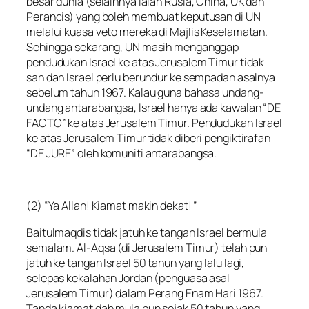
besar dunia (selainnya ialah Rusia, China, UK dan
Perancis) yang boleh membuat keputusan di UN
melalui kuasa veto mereka di Majlis Keselamatan.
Sehingga sekarang, UN masih menganggap
pendudukan Israel ke atas Jerusalem Timur tidak
sah dan Israel perlu berundur ke sempadan asalnya
sebelum tahun 1967. Kalau guna bahasa undang-
undang antarabangsa, Israel hanya ada kawalan “DE
FACTO” ke atas Jerusalem Timur. Pendudukan Israel
ke atas Jerusalem Timur tidak diberi pengiktirafan
“DE JURE” oleh komuniti antarabangsa.
(2) “Ya Allah! Kiamat makin dekat! ”
Baitulmaqdis tidak jatuh ke tangan Israel bermula
semalam. Al-Aqsa (di Jerusalem Timur) telah pun
jatuh ke tangan Israel 50 tahun yang lalu lagi,
selepas kekalahan Jordan (penguasa asal
Jerusalem Timur) dalam Perang Enam Hari 1967.
Tanda kiamat dah mula pun sejak 50 tahun yang