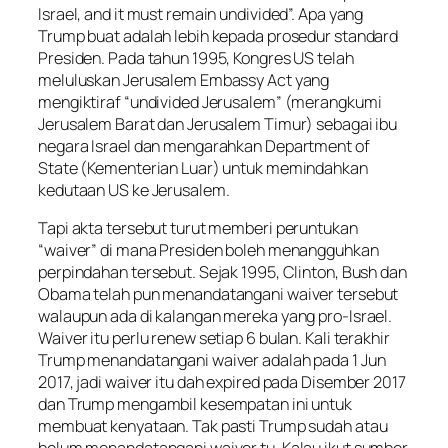
Israel, and it must remain undivided”. Apa yang
Trump buat adalah lebih kepada prosedur standard
Presiden. Pada tahun 1995, Kongres US telah
meluluskan Jerusalem Embassy Act yang
mengiktiraf “undivided Jerusalem” (merangkumi
Jerusalem Barat dan Jerusalem Timur) sebagai ibu
negara Israel dan mengarahkan Department of
State (Kementerian Luar) untuk memindahkan
kedutaan US ke Jerusalem.
Tapi akta tersebut turut memberi peruntukan
“waiver” di mana Presiden boleh menangguhkan
perpindahan tersebut. Sejak 1995, Clinton, Bush dan
Obama telah pun menandatangani waiver tersebut
walaupun ada di kalangan mereka yang pro-Israel.
Waiver itu perlu renew setiap 6 bulan. Kali terakhir
Trump menandatangani waiver adalah pada 1 Jun
2017, jadi waiver itu dah expired pada Disember 2017
dan Trump mengambil kesempatan ini untuk
membuat kenyataan. Tak pasti Trump sudah atau