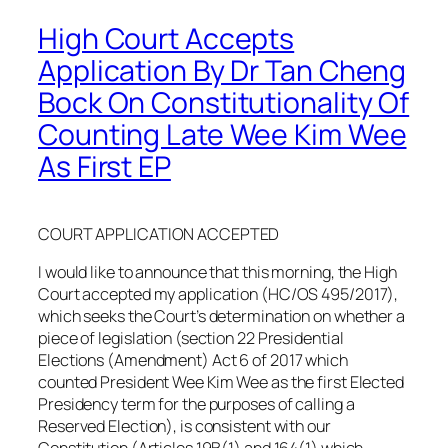
High Court Accepts
Application By Dr Tan Cheng
Bock On Constitutionality Of
Counting Late Wee Kim Wee
As First EP
COURT APPLICATION ACCEPTED
I would like to announce that this morning, the High
Court accepted my application (HC/OS 495/2017),
which seeks the Court’s determination on whether a
piece of legislation (section 22 Presidential
Elections (Amendment) Act 6 of 2017 which
counted President Wee Kim Wee as the first Elected
Presidency term for the purposes of calling a
Reserved Election), is consistent with our
Constitution (Articles 19B(1) and 164(1) which