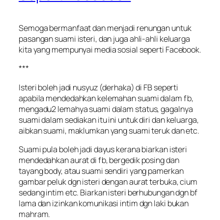
Semoga bermanfaat dan menjadi renungan untuk
pasangan suami isteri, dan juga ahli-ahli keluarga
kita yang mempunyai media sosial seperti Facebook.
***
Isteri boleh jadi nusyuz (derhaka) di FB seperti
apabila mendedahkan kelemahan suami dalam fb,
mengadu2 lemahya suami dalam status, gagalnya
suami dalam sediakan itu ini untuk diri dan keluarga,
aibkan suami, maklumkan yang suami teruk dan etc.
Suami pula boleh jadi dayus kerana biarkan isteri
mendedahkan aurat di fb, bergedik posing dan
tayang body, atau suami sendiri yang pamerkan
gambar peluk dgn isteri dengan aurat terbuka, cium
sedang intim etc. Biarkan isteri berhubungan dgn bf
lama dan izinkan komunikasi intim dgn laki bukan
mahram.