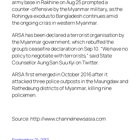
army base in Rakhine on Aug 25 prompted a
counter-offensive by the Myanmar military, as the
Rohingya exodus to Bangladesh continues amid
the ongoing crisis in western Myanmar.
ARSA has been declared a terrorist organisation by
the Myanmar government, which rebuffed the
group’s ceasefire declaration on Sep 10. “We have no
policy to negotiate with terrorists,” said State
Counsellor Aung San Suu Kyi on Twitter.
ARSA first emerged in October 2016 after it
attacked three police outposts in the Maungdaw and
Rathedaung districts of Myanmar, killing nine
policemen.
Source: http://www.channelnewsasia.com
September 21, 2017