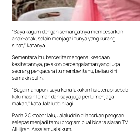
“Saya kagum dengan semangatnya membesarkan
anak-anak, selain menjaga ibunya yang kurang
sihat,” katanya.
Sementara itu, bercerita mengenai keadaan
kesihatannya, pelakon berpengalaman yang juga
seorang pengacara itu memberitahu, beliau kini
semakin pulih.
“Bagaimanapun, saya kena lakukan fisioterapi sebab
kaki masih lemah dan saya juga perlu menjaga
makan,” kata Jalaluddin lagi.
Pada 2 Oktober lalu, Jalaluddin dilaporkan pengsan
selepas menjadi tamu program bual bicara siaran TV
AlHijrah, Assalamualaikum.