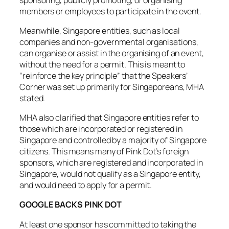
members or employees to participate in the event.
Meanwhile, Singapore entities, such as local
companies and non-governmental organisations,
can organise or assist in the organising of an event,
without the need for a permit. This is meant to
“reinforce the key principle” that the Speakers’
Corner was set up primarily for Singaporeans, MHA
stated.
MHA also clarified that Singapore entities refer to
those which are incorporated or registered in
Singapore and controlled by a majority of Singapore
citizens. This means many of Pink Dot’s foreign
sponsors, which are registered and incorporated in
Singapore, would not qualify as a Singapore entity,
and would need to apply for a permit.
GOOGLE BACKS PINK DOT
At least one sponsor has committed to taking the