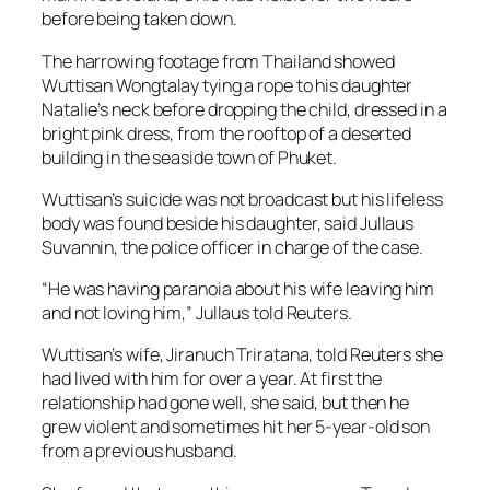
before being taken down.
The harrowing footage from Thailand showed
Wuttisan Wongtalay tying a rope to his daughter
Natalie’s neck before dropping the child, dressed in a
bright pink dress, from the rooftop of a deserted
building in the seaside town of Phuket.
Wuttisan’s suicide was not broadcast but his lifeless
body was found beside his daughter, said Jullaus
Suvannin, the police officer in charge of the case.
“He was having paranoia about his wife leaving him
and not loving him,” Jullaus told Reuters.
Wuttisan’s wife, Jiranuch Triratana, told Reuters she
had lived with him for over a year. At first the
relationship had gone well, she said, but then he
grew violent and sometimes hit her 5-year-old son
from a previous husband.