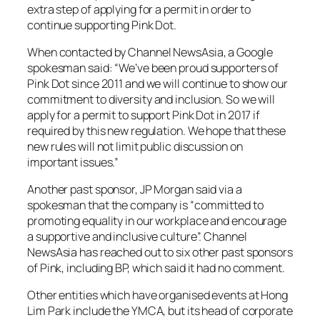
extra step of applying for a permit in order to
continue supporting Pink Dot.
When contacted by Channel NewsAsia, a Google
spokesman said: “We’ve been proud supporters of
Pink Dot since 2011 and we will continue to show our
commitment to diversity and inclusion. So we will
apply for a permit to support Pink Dot in 2017 if
required by this new regulation. We hope that these
new rules will not limit public discussion on
important issues.”
Another past sponsor, JP Morgan said via a
spokesman that the company is “committed to
promoting equality in our workplace and encourage
a supportive and inclusive culture”. Channel
NewsAsia has reached out to six other past sponsors
of Pink, including BP, which said it had no comment.
Other entities which have organised events at Hong
Lim Park include the YMCA, but its head of corporate