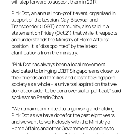
will step forward to support them in 2017.
Pink Dot, an annual non-profit event, organised in
support of the Lesbian, Gay, Bisexual and
Transgender (LGBT) community, also said in a
statement on Friday (Oct 21) that while it respects
and understands the Ministry of Home Affairs’
position, it is “disappointed” by the latest
clarifications from the ministry.
“Pink Dot has always been a local movement
dedicated to bringing LGBT Singaporeans closer to
their friends and families and closer to Singapore
society as a whole – a universal aspiration that we
do not consider to be controversial or political,” said
spokesman Paerin Choa.
“We remain committed to organising and holding
Pink Dot as we have done for the past eight years
and we want to work closely with the Ministry of
Home Affairs and other Government agencies to