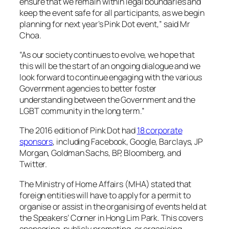
ensure that we remain within legal boundaries and
keep the event safe for all participants, as we begin
planning for next year’s Pink Dot event,” said Mr
Choa.
“As our society continues to evolve, we hope that
this will be the start of an ongoing dialogue and we
look forward to continue engaging with the various
Government agencies to better foster
understanding between the Government and the
LGBT community in the long term.”
The 2016 edition of Pink Dot had
18 corporate
sponsors
, including Facebook, Google, Barclays, JP
Morgan, Goldman Sachs, BP, Bloomberg, and
Twitter.
The Ministry of Home Affairs (MHA) stated that
foreign entities will have to apply for a permit to
organise or assist in the organising of events held at
the Speakers’ Corner in Hong Lim Park. This covers
sponsoring, publicly promoting, or organising