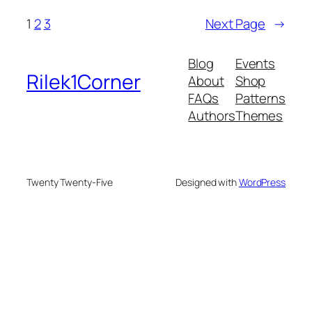
1
2
3
Next Page
→
Blog
Events
Rilek1Corner
About
Shop
FAQs
Patterns
Authors
Themes
Twenty Twenty-Five
Designed with
WordPress
su