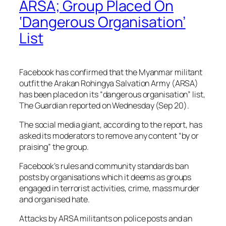
ARSA; Group Placed On
‘Dangerous Organisation’
List
Facebook has confirmed that the Myanmar militant
outfit the Arakan Rohingya Salvation Army (ARSA)
has been placed on its “dangerous organisation” list,
The Guardian reported on Wednesday (Sep 20).
The social media giant, according to the report, has
asked its moderators to remove any content “by or
praising” the group.
Facebook’s rules and community standards ban
posts by organisations which it deems as groups
engaged in terrorist activities, crime, mass murder
and organised hate.
Attacks by ARSA militants on police posts and an