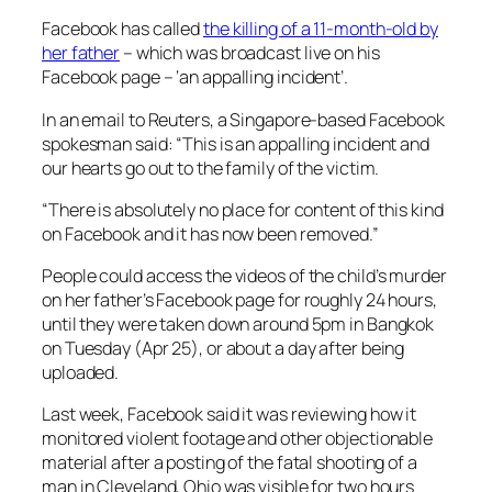
Facebook has called
the killing of a 11-month-old by
her father
– which was broadcast live on his
Facebook page – ‘an appalling incident’.
In an email to Reuters, a Singapore-based Facebook
spokesman said: “This is an appalling incident and
our hearts go out to the family of the victim.
“There is absolutely no place for content of this kind
on Facebook and it has now been removed.”
People could access the videos of the child’s murder
on her father’s Facebook page for roughly 24 hours,
until they were taken down around 5pm in Bangkok
on Tuesday (Apr 25), or about a day after being
uploaded.
Last week, Facebook said it was reviewing how it
monitored violent footage and other objectionable
material after a posting of the fatal shooting of a
man in Cleveland, Ohio was visible for two hours