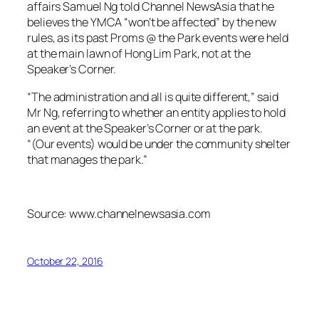
affairs Samuel Ng told Channel NewsAsia that he
believes the YMCA “won’t be affected” by the new
rules, as its past Proms @ the Park events were held
at the main lawn ‎of Hong Lim Park, not at the
Speaker’s Corner.
“The administration and all is quite different,” said
Mr Ng, referring to whether an entity applies to hold
an event at the Speaker’s Corner or at the park.
“(Our events) would be under the community shelter
that manages the park.”
Source: www.channelnewsasia.com
October 22, 2016