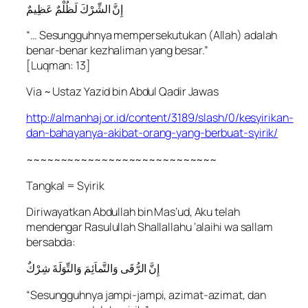
إِنَّ الشِّرْكَ لَظُلْمٌ عَظِيمٌ
“… Sesungguhnya mempersekutukan (Allah) adalah
benar-benar kezhaliman yang besar.”
[Luqman: 13]
Via ~ Ustaz Yazid bin Abdul Qadir Jawas
http://almanhaj.or.id/content/3189/slash/0/kesyirikan-
dan-bahayanya-akibat-orang-yang-berbuat-syirik/
~~~~~~~~~~~~~~~~~~~~~~~~~~~~
Tangkal = Syirik
Diriwayatkan Abdullah bin Mas’ud, Aku telah
mendengar Rasulullah Shallallahu ‘alaihi wa sallam
bersabda:
إِنَّ الرُّقَى وَالتَّماَئِمَ وَالتِّوَلَةَ شِرْكٌ
“Sesungguhnya jampi-jampi, azimat-azimat, dan