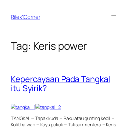
Skip
to
Rilek1Corner
content
Tag:
Keris power
Kepercayaan Pada Tangkal
itu Syirik?
TANGKAL = Tapak kuda = Paku atau gunting kecil =
Kulit haiwan = Kayu pokok = Tulisan mentera = Keris