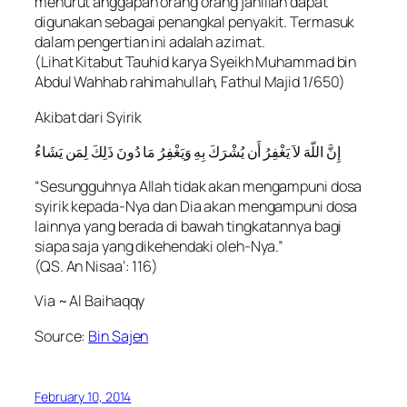
menurut anggapan orang orang jahiliah dapat
digunakan sebagai penangkal penyakit. Termasuk
dalam pengertian ini adalah azimat.
(Lihat Kitabut Tauhid karya Syeikh Muhammad bin
Abdul Wahhab rahimahullah, Fathul Majid 1/650)
Akibat dari Syirik
إِنَّ اللّهَ لاَ يَغْفِرُ أَن يُشْرَكَ بِهِ وَيَغْفِرُ مَا دُونَ ذَلِكَ لِمَن يَشَاءُ
“Sesungguhnya Allah tidak akan mengampuni dosa
syirik kepada-Nya dan Dia akan mengampuni dosa
lainnya yang berada di bawah tingkatannya bagi
siapa saja yang dikehendaki oleh-Nya.”
(QS. An Nisaa’: 116)
Via ~ Al Baihaqqy
Source:
Bin Sajen
February 10, 2014