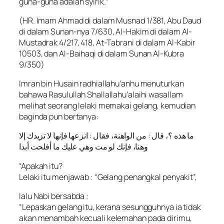
guna-guna adalah syirik.”
(HR. Imam Ahmad di dalam Musnad 1/381, Abu Daud
di dalam Sunan-nya 7/630, Al-Hakim di dalam Al-
Mustadrak 4/217, 418, At-Tabrani di dalam Al-Kabir
10503, dan Al-Baihaqi di dalam Sunan Al-Kubra
9/350)
Imran bin Husain radhiallahu’anhu menuturkan
bahawa Rasulullah Shallallahu’alaihi wasallam
melihat seorang lelaki memakai gelang, kemudian
baginda pun bertanya:
ما هذه ؟، قال : من الواهنة، فقال : انزعها فإنها لا تزيدك إلا
وهنا، فإنك لو مت وهي عليك ما أفلحت أبدا
“Apakah itu?
Lelaki itu menjawab : “Gelang penangkal penyakit”,
lalu Nabi bersabda :
“Lepaskan gelang itu, kerana sesungguhnya ia tidak
akan menambah kecuali kelemahan pada dirimu,