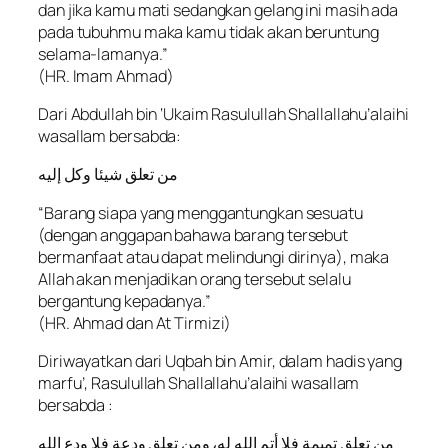
dan jika kamu mati sedangkan gelang ini masih ada
pada tubuhmu maka kamu tidak akan beruntung
selama-lamanya.”
(HR. Imam Ahmad)
Dari Abdullah bin ‘Ukaim Rasulullah Shallallahu’alaihi
wasallam bersabda:
من تعلق شيئا وكل إليه
“Barang siapa yang menggantungkan sesuatu
(dengan anggapan bahawa barang tersebut
bermanfaat atau dapat melindungi dirinya), maka
Allah akan menjadikan orang tersebut selalu
bergantung kepadanya.”
(HR. Ahmad dan At Tirmizi)
Diriwayatkan dari Uqbah bin Amir, dalam hadis yang
marfu’, Rasulullah Shallallahu’alaihi wasallam
bersabda :
من تعلق تميمة فلا أتم الله له، ومن تعلق ودعة فلا ودع الله