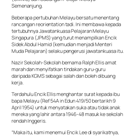
Semenanjung.
Beberapa pertubuhan Melayu bersatu menentang
rancangan reorientation tadi. Ini membawa kepada
tertubuhnya Jawatankuasa Pelajaran Melayu
Singapura (JPMS) yang turut menampilkan Encik
Sidek Abdul Hamid (kemudian menjadi Menteri
Muda Pelajaran) selaku pengerusi jawatankuasa itu.
Nazir Sekolah-Sekolah bernama Ralph Ellis amat
marah dan menyifatkan tindakan guru-guru
daripada KGMS sebagai salah dan boleh dibuang
kerja.
Terdahulu Encik Ellis menghantar surat kepada ibu
bapa Melayu (Ref 54A in Edun 419/50 bertarikh 9
April 1954) untuk menyatakan suka atau tidak anak
mereka yang lahir antara 1946-48 masuk ke sekolah
rendah Inggeris.
“Maka itu, kami menemui Encik Lee di syarikatnya,