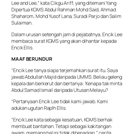
Lee and Lee,” kata Cikgu Ariff, yang ditemani Yang
Dipertua KGMS Abdul Rahman Mohd Said, Ahmad
Shaharom, Mohd Yusof Lana, Suradi Parjo dan Salim
Sulaiman.
Dalam urusan setengah jam di pejabatnya, Encik Lee
membaca surat KGMS yang akan dihantar kepada
Encik Ellis.
MAAF BERUNDUR
“Encik Lee tanya siapa terjemahkan surat itu. Saya
jawab Abdullah Majid daripada UMMS. Beliau geleng
kepala dan berkerut dan bertanya: ‘Kenapa tak minta
Abdul Samad Ismail daripada Utusan Melayu?
“Pertanyaan Encik Lee tidak kami jawab. Kami
adukan ugutan Raplh Ellis.
“Encik Lee kata sebagai kesatuan, KGMS berhak
membuat bantahan. Tetapi sebagai kakitangan
awam, memang hal ini tidak dibenarkan,” cerita