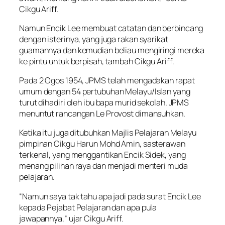
Cikgu Ariff.
Namun Encik Lee membuat catatan dan berbincang
dengan isterinya, yang juga rakan syarikat
guamannya dan kemudian beliau mengiringi mereka
ke pintu untuk berpisah, tambah Cikgu Ariff.
Pada 2 Ogos 1954, JPMS telah mengadakan rapat
umum dengan 54 pertubuhan Melayu/Islan yang
turut dihadiri oleh ibu bapa murid sekolah. JPMS
menuntut rancangan Le Provost dimansuhkan.
Ketika itu juga ditubuhkan Majlis Pelajaran Melayu
pimpinan Cikgu Harun Mohd Amin, sasterawan
terkenal, yang menggantikan Encik Sidek, yang
menang pilihan raya dan menjadi menteri muda
pelajaran.
“Namun saya tak tahu apa jadi pada surat Encik Lee
kepada Pejabat Pelajaran dan apa pula
jawapannya,” ujar Cikgu Ariff.