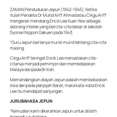
ZAMAN Pendudukan Jepun (1942-1945). Ketika
itulah Pendeta Dr Muhd Ariff Ahmad atau Cikgu Ariff
mengenali mendiang Encik Lee Kuan Yew sebagai
seorang intelek yang bercita-cita besar di sekolah
Syonan Nippon Gakuen pada 1943.
“Guru Jepun bertanya murid-murid tentang cita-cita
masing.
Cikgu Ariff teringat Encik Lee menyatakan cita-
citanya menjadi pemimpin dan membebaskan
Malaya daripada British.
Memandangkan diayah Jepun adalah membebaskan
Asia daripada penjajah Barat, maka kata-kata Encik
Lee itu mendapat sanjungan.
JURUBAHASA JEPUN
“Kemudian kami dikerahkan Jepun untuk dilatih
menjadi jurubahasa.