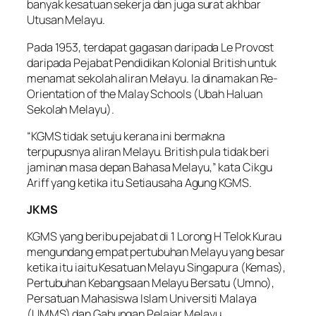
banyak kesatuan sekerja dan juga surat akhbar
Utusan Melayu.
Pada 1953, terdapat gagasan daripada Le Provost
daripada Pejabat Pendidikan Kolonial British untuk
menamat sekolah aliran Melayu. Ia dinamakan Re-
Orientation of the Malay Schools (Ubah Haluan
Sekolah Melayu).
“KGMS tidak setuju kerana ini bermakna
terpupusnya aliran Melayu. British pula tidak beri
jaminan masa depan Bahasa Melayu,” kata Cikgu
Ariff yang ketika itu Setiausaha Agung KGMS.
JKMS
KGMS yang beribu pejabat di 1 Lorong H Telok Kurau
mengundang empat pertubuhan Melayu yang besar
ketika itu iaitu Kesatuan Melayu Singapura (Kemas),
Pertubuhan Kebangsaan Melayu Bersatu (Umno),
Persatuan Mahasiswa Islam Universiti Malaya
(UMMS) dan Gabungan Pelajar Melayu