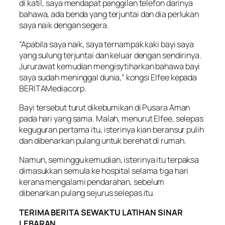
di katil, saya mendapat panggilan telefon darinya
bahawa, ada benda yang terjuntai dan dia perlukan
saya naik dengan segera.
“Apabila saya naik, saya ternampak kaki bayi saya
yang sulung terjuntai dan keluar dengan sendirinya.
Jururawat kemudian mengisytiharkan bahawa bayi
saya sudah meninggal dunia,” kongsi Elfee kepada
BERITAMediacorp.
Bayi tersebut turut dikebumikan di Pusara Aman
pada hari yang sama. Malah, menurut Elfee, selepas
keguguran pertama itu, isterinya kian beransur pulih
dan dibenarkan pulang untuk berehat di rumah.
Namun, seminggu kemudian, isterinya itu terpaksa
dimasukkan semula ke hospital selama tiga hari
kerana mengalami pendarahan, sebelum
dibenarkan pulang sejurus selepas itu.
TERIMA BERITA SEWAKTU LATIHAN SINAR
LEBARAN