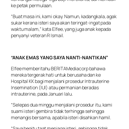
ke petak permulaan.
“Buat masa ini, kami okay. Namun, kadangkala, agak
sukar kerana isteri saya akan teringat-ingat pada
waktu malam,” kata Elfee, yang juga anak kepada
penyanyi veteran R Ismail.
“ANAK EMAS YANG SAYA NANTI-NANTIKAN”
Elfee memberitahu BERITAMediacorp bahawa
mereka tergerak hati untuk berusaha dan ke
Hospital KK bagi menjalani prosedur Intrauterine
Insemination (IUI) atau permanian beradas
intrauterine, pada Januari lalu.
“Selepas dua minggu menjalani prosedur itu, kami
suami isteri gembira tidak terhingga sehingga
menangis bersama, apabila isteri disahkan hamil.
“Saya begitu taat menjaga isteri, sehingga tidak