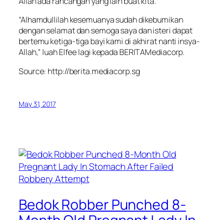
Allah ada rancangan yang lain buat kita.
“Alhamdullilah kesemuanya sudah dikebumikan
dengan selamat dan semoga saya dan isteri dapat
bertemu ketiga-tiga bayi kami di akhirat nanti insya-
Allah,” luah Elfee lagi kepada BERITAMediacorp.
Source: http://berita.mediacorp.sg
May 31, 2017
Bedok Robber Punched 8-