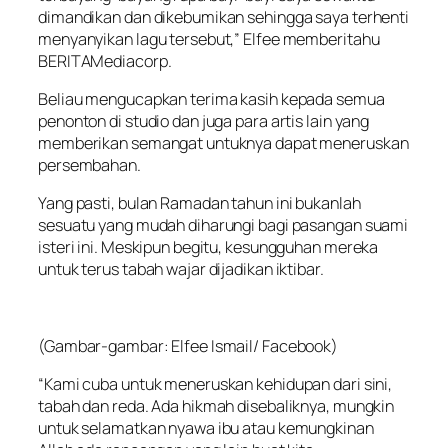
dimandikan dan dikebumikan sehingga saya terhenti
menyanyikan lagu tersebut,” Elfee memberitahu
BERITAMediacorp.
Beliau mengucapkan terima kasih kepada semua
penonton di studio dan juga para artis lain yang
memberikan semangat untuknya dapat meneruskan
persembahan.
Yang pasti, bulan Ramadan tahun ini bukanlah
sesuatu yang mudah diharungi bagi pasangan suami
isteri ini. Meskipun begitu, kesungguhan mereka
untuk terus tabah wajar dijadikan iktibar.
(Gambar-gambar: Elfee Ismail/ Facebook)
“Kami cuba untuk meneruskan kehidupan dari sini,
tabah dan reda. Ada hikmah disebaliknya, mungkin
untuk selamatkan nyawa ibu atau kemungkinan