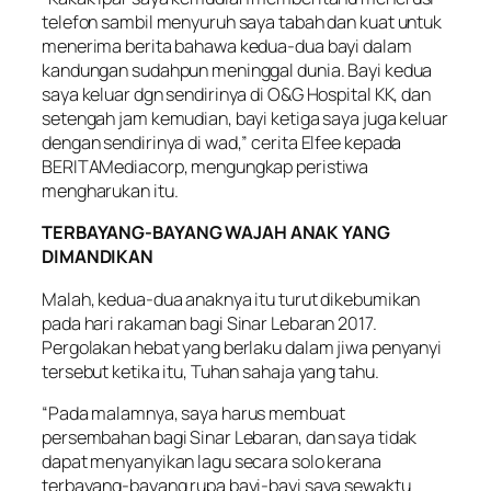
telefon sambil menyuruh saya tabah dan kuat untuk
menerima berita bahawa kedua-dua bayi dalam
kandungan sudahpun meninggal dunia. Bayi kedua
saya keluar dgn sendirinya di O&G Hospital KK, dan
setengah jam kemudian, bayi ketiga saya juga keluar
dengan sendirinya di wad,” cerita Elfee kepada
BERITAMediacorp, mengungkap peristiwa
mengharukan itu.
TERBAYANG-BAYANG WAJAH ANAK YANG
DIMANDIKAN
Malah, kedua-dua anaknya itu turut dikebumikan
pada hari rakaman bagi Sinar Lebaran 2017.
Pergolakan hebat yang berlaku dalam jiwa penyanyi
tersebut ketika itu, Tuhan sahaja yang tahu.
“Pada malamnya, saya harus membuat
persembahan bagi Sinar Lebaran, dan saya tidak
dapat menyanyikan lagu secara solo kerana
terbayang-bayang rupa bayi-bayi saya sewaktu