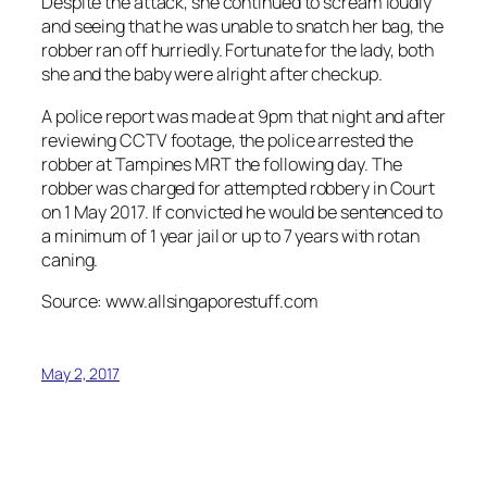
Despite the attack, she continued to scream loudly
and seeing that he was unable to snatch her bag, the
robber ran off hurriedly. Fortunate for the lady, both
she and the baby were alright after checkup.
A police report was made at 9pm that night and after
reviewing CCTV footage, the police arrested the
robber at Tampines MRT the following day. The
robber was charged for attempted robbery in Court
on 1 May 2017. If convicted he would be sentenced to
a minimum of 1 year jail or up to 7 years with rotan
caning.
Source: www.allsingaporestuff.com
May 2, 2017