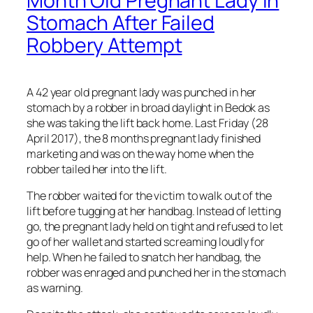
Month Old Pregnant Lady In
Stomach After Failed
Robbery Attempt
A 42 year old pregnant lady was punched in her
stomach by a robber in broad daylight in Bedok as
she was taking the lift back home. Last Friday (28
April 2017), the 8 months pregnant lady finished
marketing and was on the way home when the
robber tailed her into the lift.
The robber waited for the victim to walk out of the
lift before tugging at her handbag. Instead of letting
go, the pregnant lady held on tight and refused to let
go of her wallet and started screaming loudly for
help. When he failed to snatch her handbag, the
robber was enraged and punched her in the stomach
as warning.