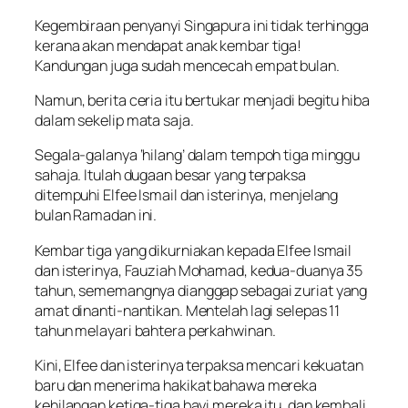
Kegembiraan penyanyi Singapura ini tidak terhingga
kerana akan mendapat anak kembar tiga!
Kandungan juga sudah mencecah empat bulan.
Namun, berita ceria itu bertukar menjadi begitu hiba
dalam sekelip mata saja.
Segala-galanya ‘hilang’ dalam tempoh tiga minggu
sahaja. Itulah dugaan besar yang terpaksa
ditempuhi Elfee Ismail dan isterinya, menjelang
bulan Ramadan ini.
Kembar tiga yang dikurniakan kepada Elfee Ismail
dan isterinya, Fauziah Mohamad, kedua-duanya 35
tahun, sememangnya dianggap sebagai zuriat yang
amat dinanti-nantikan. Mentelah lagi selepas 11
tahun melayari bahtera perkahwinan.
Kini, Elfee dan isterinya terpaksa mencari kekuatan
baru dan menerima hakikat bahawa mereka
kehilangan ketiga-tiga bayi mereka itu, dan kembali