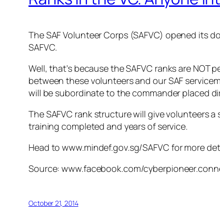
The SAF Volunteer Corps (SAFVC) opened its doo
SAFVC.
Well, that’s because the SAFVC ranks are NOT pe
between these volunteers and our SAF servicem
will be subordinate to the commander placed dire
The SAFVC rank structure will give volunteers a
training completed and years of service.
Head to www.mindef.gov.sg/SAFVC for more deta
Source: www.facebook.com/cyberpioneer.conn
October 21, 2014