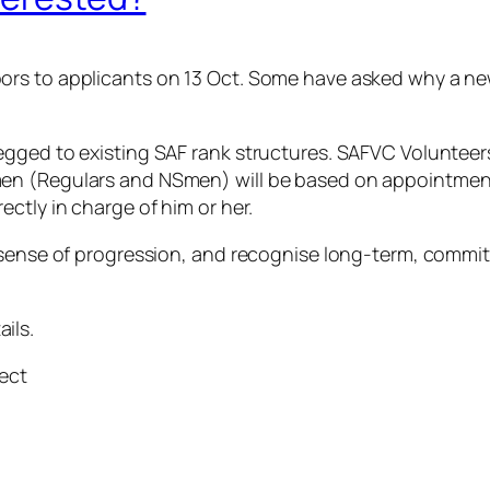
rs to applicants on 13 Oct. Some have asked why a new
gged to existing SAF rank structures. SAFVC Volunteers 
en (Regulars and NSmen) will be based on appointment
ctly in charge of him or her.
 sense of progression, and recognise long-term, commit
ils.
ect