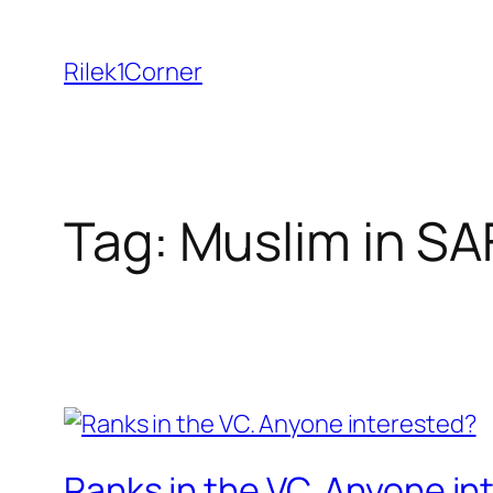
Skip
to
Rilek1Corner
content
Tag:
Muslim in SA
Ranks in the VC. Anyone in