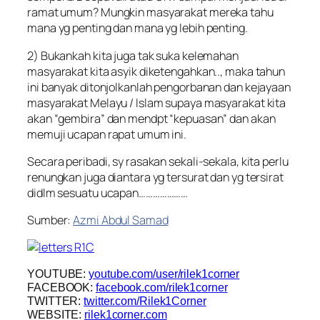
ramat umum? Mungkin masyarakat mereka tahu
mana yg penting dan mana yg lebih penting.
2) Bukankah kita juga tak suka kelemahan
masyarakat kita asyik diketengahkan.., maka tahun
ini banyak ditonjolkanlah pengorbanan dan kejayaan
masyarakat Melayu / Islam supaya masyarakat kita
akan “gembira” dan mendpt “kepuasan” dan akan
memuji ucapan rapat umum ini.
Secara peribadi, sy rasakan sekali-sekala, kita perlu
renungkan juga diantara yg tersurat dan yg tersirat
didlm sesuatu ucapan…………………
Sumber:
Azmi Abdul Samad
YOUTUBE:
youtube.com/user/rilek1corner
FACEBOOK:
facebook.com/rilek1corner
TWITTER:
twitter.com/Rilek1Corner
WEBSITE:
rilek1corner.com