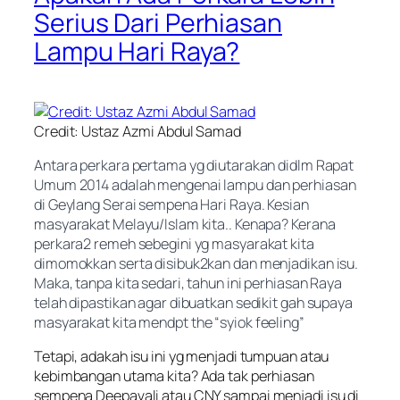
Serius Dari Perhiasan
Lampu Hari Raya?
Credit: Ustaz Azmi Abdul Samad
Antara perkara pertama yg diutarakan didlm Rapat
Umum 2014 adalah mengenai lampu dan perhiasan
di Geylang Serai sempena Hari Raya. Kesian
masyarakat Melayu/Islam kita.. Kenapa? Kerana
perkara2 remeh sebegini yg masyarakat kita
dimomokkan serta disibuk2kan dan menjadikan isu.
Maka, tanpa kita sedari, tahun ini perhiasan Raya
telah dipastikan agar dibuatkan sedikit gah supaya
masyarakat kita mendpt
the “syiok feeling”
Tetapi, adakah isu ini yg menjadi tumpuan atau
kebimbangan utama kita? Ada tak perhiasan
sempena Deepavali atau CNY sampai menjadi isu di