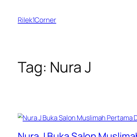
Skip
to
Rilek1Corner
content
Tag:
Nura J
Nura J Buka Salon Muslima