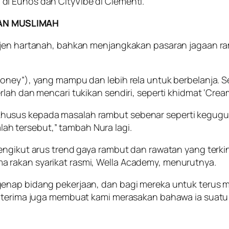
i Eunos dan CityVibe di Clementi.
AN MUSLIMAH
 ejen hartanah, bahkan menjangkakan pasaran jagaan 
oney”), yang mampu dan lebih rela untuk berbelanja. 
lah dan mencari tukikan sendiri, seperti khidmat ‘Crea
husus kepada masalah rambut sebenar seperti kegugu
h tersebut,” tambah Nura lagi.
engikut arus trend gaya rambut dan rawatan yang terki
 rakan syarikat rasmi, Wella Academy, menurutnya.
genap bidang pekerjaan, dan bagi mereka untuk terus 
iterima juga membuat kami merasakan bahawa ia suatu 