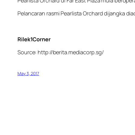
Pearlista Orchard di Far East Plaza mula beroper
Pelancaran rasmi Pearlista Orchard dijangka di
Rilek1Corner
Source: http://berita.mediacorp.sg/
May 3, 2017