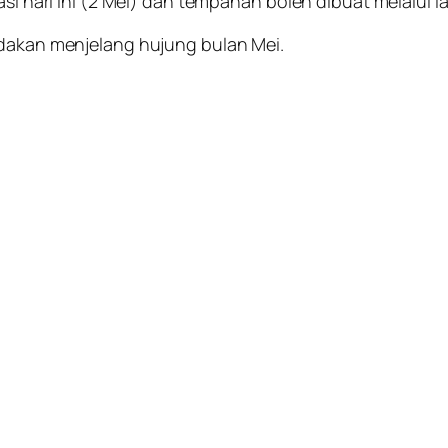
asi hari ini (2 Mei) dan tempahan boleh dibuat melalui 
adakan menjelang hujung bulan Mei.