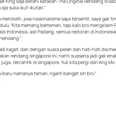
 King saja berani katakan The Original Rendang Is Back
 aja suka ikut-ikutan.”
mendidih, jiwa nasionalisme saya tersentil, saya gak t
dulu “Kita memang berteman, tapi kalo bro mengklaim R
u asli Indonesia, asli Padang, semua restoran di Indone
 nendang.”
di kaget, dan dengan suara pelan dan hati-hati dia m
makan rendang singapore ini, nanti suasana jadi gak enak
uga, tercantik di singapore. Yuk kita pergi dari Ang Mo 
baru namanya teman, ngerti banget sih bro.”
.