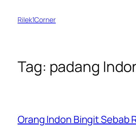
Skip
to
Rilek1Corner
content
Tag:
padang Indo
Orang Indon Bingit Sebab