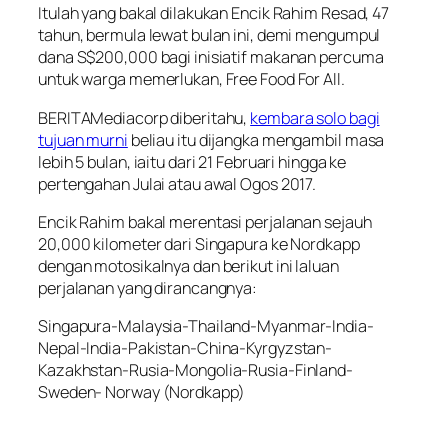
Itulah yang bakal dilakukan Encik Rahim Resad, 47
tahun, bermula lewat bulan ini, demi mengumpul
dana S$200,000 bagi inisiatif makanan percuma
untuk warga memerlukan, Free Food For All.
BERITAMediacorp diberitahu,
kembara solo bagi
tujuan murni
beliau itu dijangka mengambil masa
lebih 5 bulan, iaitu dari 21 Februari hingga ke
pertengahan Julai atau awal Ogos 2017.
Encik Rahim bakal merentasi perjalanan sejauh
20,000 kilometer dari Singapura ke Nordkapp
dengan motosikalnya dan berikut ini laluan
perjalanan yang dirancangnya:
Singapura-Malaysia-Thailand-Myanmar-India-
Nepal-India-Pakistan-China-Kyrgyzstan-
Kazakhstan-Rusia-Mongolia-Rusia-Finland-
Sweden- Norway (Nordkapp)