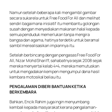
Namun setelah beberapa kali mengambil gambar
secara sukarela untuk Free Food For All dan melihat
sendiri bagaimana inisiatif itu membantu golongan
susah dengan menyediakan makanan halal kepada
semua penduduk memerlukan tanpa mengira
bangsa dan agama, hatinya terdetik untuk beramal
sambil merealisasikan impiannya itu.
Setelah berbincang dengan pengasas Free Food For
All, Nizar Mohd Shariff, sahabatnya sejak 2008 sejak
mereka menyertai kelab 4×4, mereka memutuskan
untuk mengadakan kempen mengumpul dana hasil
kembara motosikal beliau itu.
PENGALAMAN DIBERI BANTUAN KETIKA
BERKEMBARA
Bahkan, Encik Rahim juga ingin menyumbang
kembali kepada masyarakat kerana pengalaman-