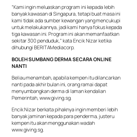
“Kami ingin meluaskan program ini kepada lebih
banyak kawasan di Singapura, tetapi buat masa ini
kami tidak ada sumber kewangan yang mencukupi
untuk melakukannya, jadi kami hanya fokus kepada
tiga kawasan ini. Program ini akan memanfaatkan
sekitar 300 penduduk,” kata Encik Nizar ketika
dihubungi BERITAMediacorp.
BOLEH SUMBANG DERMA SECARA ONLINE
NANTI
Beliau menambah, apabila kempen itu dilancarkan
nanti pada akhir bulan ini, orang ramai dapat
menyumbangkan derma di laman kendalian
Pemerintah, www.giving.sg.
Encik Nizar berkata pihaknya ingin memberi lebih
banyak jaminan kepada para penderma, justeru
kempen itu akan menggunakan wadah
www.giving.sg.