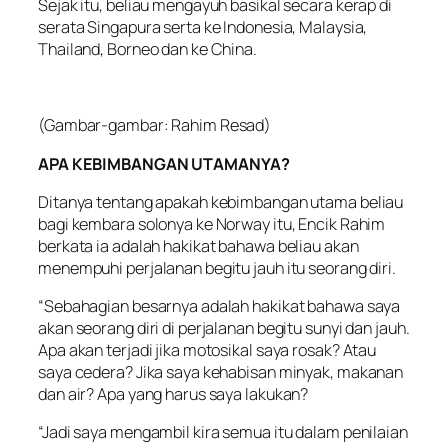
Sejak itu, beliau mengayuh basikal secara kerap di
serata Singapura serta ke Indonesia, Malaysia,
Thailand, Borneo dan ke China.
(Gambar-gambar: Rahim Resad)
APA KEBIMBANGAN UTAMANYA?
Ditanya tentang apakah kebimbangan utama beliau
bagi kembara solonya ke Norway itu, Encik Rahim
berkata ia adalah hakikat bahawa beliau akan
menempuhi perjalanan begitu jauh itu seorang diri.
“Sebahagian besarnya adalah hakikat bahawa saya
akan seorang diri di perjalanan begitu sunyi dan jauh.
Apa akan terjadi jika motosikal saya rosak? Atau
saya cedera? Jika saya kehabisan minyak, makanan
dan air? Apa yang harus saya lakukan?
“Jadi saya mengambil kira semua itu dalam penilaian