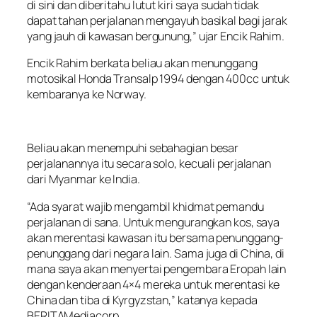
di sini dan diberitahu lutut kiri saya sudah tidak
dapat tahan perjalanan mengayuh basikal bagi jarak
yang jauh di kawasan bergunung,” ujar Encik Rahim.
Encik Rahim berkata beliau akan menunggang
motosikal Honda Transalp 1994 dengan 400cc untuk
kembaranya ke Norway.
Beliau akan menempuhi sebahagian besar
perjalanannya itu secara solo, kecuali perjalanan
dari Myanmar ke India.
“Ada syarat wajib mengambil khidmat pemandu
perjalanan di sana. Untuk mengurangkan kos, saya
akan merentasi kawasan itu bersama penunggang-
penunggang dari negara lain. Sama juga di China, di
mana saya akan menyertai pengembara Eropah lain
dengan kenderaan 4×4 mereka untuk merentasi ke
China dan tiba di Kyrgyzstan,” katanya kepada
BERITAMediacorp.