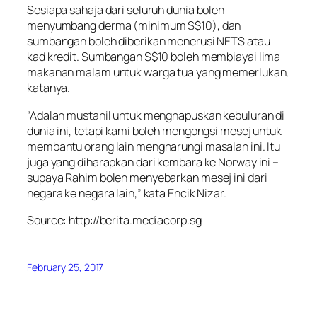
Sesiapa sahaja dari seluruh dunia boleh
menyumbang derma (minimum S$10), dan
sumbangan boleh diberikan menerusi NETS atau
kad kredit. Sumbangan S$10 boleh membiayai lima
makanan malam untuk warga tua yang memerlukan,
katanya.
“Adalah mustahil untuk menghapuskan kebuluran di
dunia ini, tetapi kami boleh mengongsi mesej untuk
membantu orang lain mengharungi masalah ini. Itu
juga yang diharapkan dari kembara ke Norway ini –
supaya Rahim boleh menyebarkan mesej ini dari
negara ke negara lain,” kata Encik Nizar.
Source: http://berita.mediacorp.sg
February 25, 2017