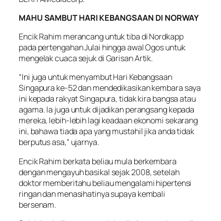
MAHU SAMBUT HARI KEBANGSAAN DI NORWAY
Encik Rahim merancang untuk tiba di Nordkapp
pada pertengahan Julai hingga awal Ogos untuk
mengelak cuaca sejuk di Garisan Artik.
“Ini juga untuk menyambut Hari Kebangsaan
Singapura ke-52 dan mendedikasikan kembara saya
ini kepada rakyat Singapura, tidak kira bangsa atau
agama. Ia juga untuk dijadikan perangsang kepada
mereka, lebih-lebih lagi keadaan ekonomi sekarang
ini, bahawa tiada apa yang mustahil jika anda tidak
berputus asa,” ujarnya.
Encik Rahim berkata beliau mula berkembara
dengan mengayuh basikal sejak 2008, setelah
doktor memberitahu beliau mengalami hipertensi
ringan dan menasihatinya supaya kembali
bersenam.