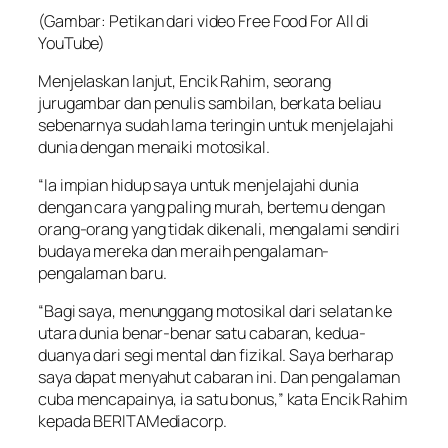
(Gambar: Petikan dari video Free Food For All di
YouTube)
Menjelaskan lanjut, Encik Rahim, seorang
jurugambar dan penulis sambilan, berkata beliau
sebenarnya sudah lama teringin untuk menjelajahi
dunia dengan menaiki motosikal.
“Ia impian hidup saya untuk menjelajahi dunia
dengan cara yang paling murah, bertemu dengan
orang-orang yang tidak dikenali, mengalami sendiri
budaya mereka dan meraih pengalaman-
pengalaman baru.
“Bagi saya, menunggang motosikal dari selatan ke
utara dunia benar-benar satu cabaran, kedua-
duanya dari segi mental dan fizikal. Saya berharap
saya dapat menyahut cabaran ini. Dan pengalaman
cuba mencapainya, ia satu bonus,” kata Encik Rahim
kepada BERITAMediacorp.