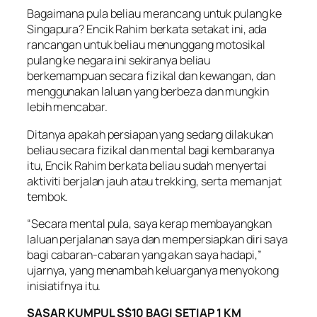
Bagaimana pula beliau merancang untuk pulang ke
Singapura? Encik Rahim berkata setakat ini, ada
rancangan untuk beliau menunggang motosikal
pulang ke negara ini sekiranya beliau
berkemampuan secara fizikal dan kewangan, dan
menggunakan laluan yang berbeza dan mungkin
lebih mencabar.
Ditanya apakah persiapan yang sedang dilakukan
beliau secara fizikal dan mental bagi kembaranya
itu, Encik Rahim berkata beliau sudah menyertai
aktiviti berjalan jauh atau trekking, serta memanjat
tembok.
“Secara mental pula, saya kerap membayangkan
laluan perjalanan saya dan mempersiapkan diri saya
bagi cabaran-cabaran yang akan saya hadapi,”
ujarnya, yang menambah keluarganya menyokong
inisiatifnya itu.
SASAR KUMPUL S$10 BAGI SETIAP 1 KM