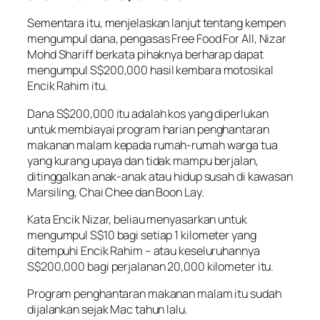
Sementara itu, menjelaskan lanjut tentang kempen
mengumpul dana, pengasas Free Food For All, Nizar
Mohd Shariff berkata pihaknya berharap dapat
mengumpul S$200,000 hasil kembara motosikal
Encik Rahim itu.
Dana S$200,000 itu adalah kos yang diperlukan
untuk membiayai program harian penghantaran
makanan malam kepada rumah-rumah warga tua
yang kurang upaya dan tidak mampu berjalan,
ditinggalkan anak-anak atau hidup susah di kawasan
Marsiling, Chai Chee dan Boon Lay.
Kata Encik Nizar, beliau menyasarkan untuk
mengumpul S$10 bagi setiap 1 kilometer yang
ditempuhi Encik Rahim – atau keseluruhannya
S$200,000 bagi perjalanan 20,000 kilometer itu.
Program penghantaran makanan malam itu sudah
dijalankan sejak Mac tahun lalu.