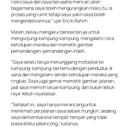
risiko saya dan saya berusaha mencari jalan
bagaimana saya boleh mengurangkan risiko itu. Ia
proses yang rumit tetapi saya yakin saya boleh
mengendalikannya,” ujar Encik Rahim.
Malah, beliau mengakui berasa teruja untuk
mengunjungi kampung-kampung, mengalami cara
kehidupan mereka dan memetik gambar
pemandangan-pemandangan indah.
“Saya selalu teruja menunggang motosikal ke
kampung-kampung, bertemu dengan penduduk di
sana dan mengalami sendiri kehidupan mereka yang
ringkas. Saya juga gemar memetik gambar jalanan,
jadi saya memilih laluan kampung, dan bukan lebuh
raya-lebuh raya besar.
“Setakat ini, saya hanya merancang untuk
menikmati perjalanan saya sebaik mungkin, sedang
saya berkembara ke tempat-tempat yang tidak
biasa dilalui pelancong,” katanya.