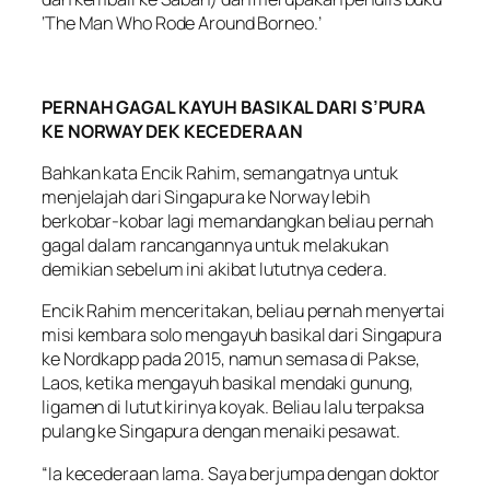
‘The Man Who Rode Around Borneo.’
PERNAH GAGAL KAYUH BASIKAL DARI S’PURA
KE NORWAY DEK KECEDERAAN
Bahkan kata Encik Rahim, semangatnya untuk
menjelajah dari Singapura ke Norway lebih
berkobar-kobar lagi memandangkan beliau pernah
gagal dalam rancangannya untuk melakukan
demikian sebelum ini akibat lututnya cedera.
Encik Rahim menceritakan, beliau pernah menyertai
misi kembara solo mengayuh basikal dari Singapura
ke Nordkapp pada 2015, namun semasa di Pakse,
Laos, ketika mengayuh basikal mendaki gunung,
ligamen di lutut kirinya koyak. Beliau lalu terpaksa
pulang ke Singapura dengan menaiki pesawat.
“Ia kecederaan lama. Saya berjumpa dengan doktor