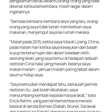
pengalaman beliau dibantu orang-orang yang tidak
dikenali ketika berkembara, masih segar dalam
ingatannya.
“Semasa kembara-kembara saya yang lalu, orang-
orang yang saya tidak kenali membelikan saya
makanan, menjemput saya ke rumah mereka.
“Malah pada 2015, ketika saya tiba di Lijiang, China,
pada malam hari ketika saya kesejukan dan basah
kuyup terkena hujan dan dalam keadaan letih,
seorang lelaki yang saya temui di hadapan sebuah
restoran Cina halal yang mewah, belanja saya
makan malam – jamuan malam paling hebat dalam
seumur hidup saya.
“Saya kemudian mendapat tahu, beliaulah pemilik
restoran itu. Jadi boleh dikatakan, saya
menyumbang kembali kepada masyarakat,” kata
Encik Rahim, yang pernah berkembara menaiki
basikal di serata Borneo (Sabah, Brunei, Sarawak
dan kembali ke Sabah) dan merupakan penulis buku