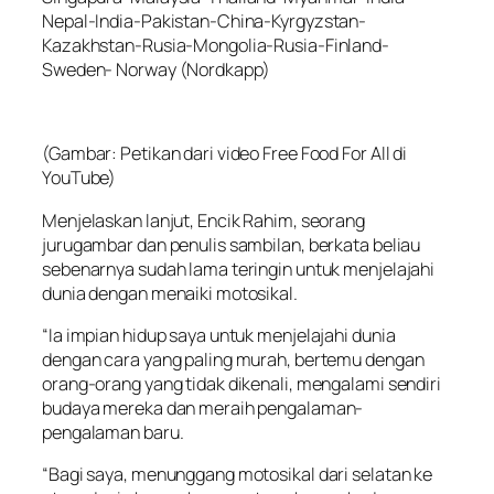
Nepal-India-Pakistan-China-Kyrgyzstan-
Kazakhstan-Rusia-Mongolia-Rusia-Finland-
Sweden- Norway (Nordkapp)
(Gambar: Petikan dari video Free Food For All di
YouTube)
Menjelaskan lanjut, Encik Rahim, seorang
jurugambar dan penulis sambilan, berkata beliau
sebenarnya sudah lama teringin untuk menjelajahi
dunia dengan menaiki motosikal.
“Ia impian hidup saya untuk menjelajahi dunia
dengan cara yang paling murah, bertemu dengan
orang-orang yang tidak dikenali, mengalami sendiri
budaya mereka dan meraih pengalaman-
pengalaman baru.
“Bagi saya, menunggang motosikal dari selatan ke