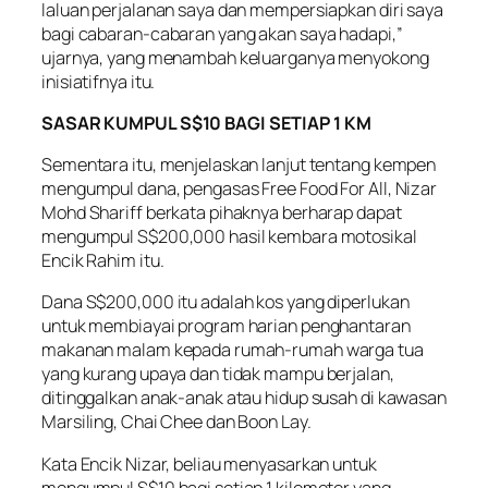
laluan perjalanan saya dan mempersiapkan diri saya
bagi cabaran-cabaran yang akan saya hadapi,”
ujarnya, yang menambah keluarganya menyokong
inisiatifnya itu.
SASAR KUMPUL S$10 BAGI SETIAP 1 KM
Sementara itu, menjelaskan lanjut tentang kempen
mengumpul dana, pengasas Free Food For All, Nizar
Mohd Shariff berkata pihaknya berharap dapat
mengumpul S$200,000 hasil kembara motosikal
Encik Rahim itu.
Dana S$200,000 itu adalah kos yang diperlukan
untuk membiayai program harian penghantaran
makanan malam kepada rumah-rumah warga tua
yang kurang upaya dan tidak mampu berjalan,
ditinggalkan anak-anak atau hidup susah di kawasan
Marsiling, Chai Chee dan Boon Lay.
Kata Encik Nizar, beliau menyasarkan untuk
mengumpul S$10 bagi setiap 1 kilometer yang