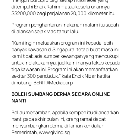
ditempuhi Encik Rahim – atau keseluruhannya
S$200,000 bagi perjalanan 20,000 kilometer itu.
Program penghantaran makanan malam itu sudah
dijalankan sejak Mac tahun lalu.
“Kami ingin meluaskan program ini kepada lebih
banyak kawasan di Singapura, tetapi buat masa ini
kami tidak ada sumber kewangan yang mencukupi
untuk melakukannya, jadi kami hanya fokus kepada
tiga kawasan ini. Program ini akan memanfaatkan
sekitar 300 penduduk,” kata Encik Nizar ketika
dihubungi BERITAMediacorp.
BOLEH SUMBANG DERMA SECARA ONLINE
NANTI
Beliau menambah, apabila kempen itu dilancarkan
nanti pada akhir bulan ini, orang ramai dapat
menyumbangkan derma di laman kendalian
Pemerintah, www.giving.sg.