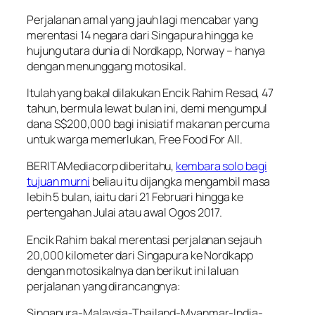
Perjalanan amal yang jauh lagi mencabar yang
merentasi 14 negara dari Singapura hingga ke
hujung utara dunia di Nordkapp, Norway – hanya
dengan menunggang motosikal.
Itulah yang bakal dilakukan Encik Rahim Resad, 47
tahun, bermula lewat bulan ini, demi mengumpul
dana S$200,000 bagi inisiatif makanan percuma
untuk warga memerlukan, Free Food For All.
BERITAMediacorp diberitahu,
kembara solo bagi
tujuan murni
beliau itu dijangka mengambil masa
lebih 5 bulan, iaitu dari 21 Februari hingga ke
pertengahan Julai atau awal Ogos 2017.
Encik Rahim bakal merentasi perjalanan sejauh
20,000 kilometer dari Singapura ke Nordkapp
dengan motosikalnya dan berikut ini laluan
perjalanan yang dirancangnya:
Singapura-Malaysia-Thailand-Myanmar-India-