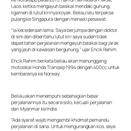
Laos, ketika mengayuh basikal mendaki gunung,
ligamen di lutut kirinya koyak. Beliau lalu terpaksa
pulang ke Singapura dengan menaiki pesawat.
“Ia kecederaan lama. Saya berjumpa dengan doktor
di sini dan diberitahu lutut kiri saya sudah tidak
dapat tahan perjalanan mengayuh basikal bagi jarak
yang jauh di kawasan bergunung,” ujar Encik Rahim.
Encik Rahim berkata beliau akan menunggang
motosikal Honda Transalp 1994 dengan 400cc untuk
kembaranya ke Norway.
Beliau akan menempuhi sebahagian besar
perjalanannya itu secara solo, kecuali perjalanan
dari Myanmar ke India.
“Ada syarat wajib mengambil khidmat pemandu
perjalanan di sana. Untuk mengurangkan kos, saya