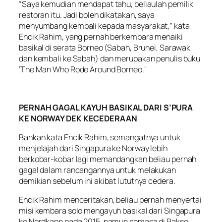
“Saya kemudian mendapat tahu, beliaulah pemilik
restoran itu. Jadi boleh dikatakan, saya
menyumbang kembali kepada masyarakat,” kata
Encik Rahim, yang pernah berkembara menaiki
basikal di serata Borneo (Sabah, Brunei, Sarawak
dan kembali ke Sabah) dan merupakan penulis buku
‘The Man Who Rode Around Borneo.’
PERNAH GAGAL KAYUH BASIKAL DARI S’PURA
KE NORWAY DEK KECEDERAAN
Bahkan kata Encik Rahim, semangatnya untuk
menjelajah dari Singapura ke Norway lebih
berkobar-kobar lagi memandangkan beliau pernah
gagal dalam rancangannya untuk melakukan
demikian sebelum ini akibat lututnya cedera.
Encik Rahim menceritakan, beliau pernah menyertai
misi kembara solo mengayuh basikal dari Singapura
ke Nordkapp pada 2015, namun semasa di Pakse,