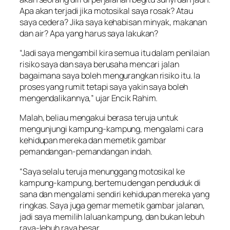
Apa akan terjadi jika motosikal saya rosak? Atau
saya cedera? Jika saya kehabisan minyak, makanan
dan air? Apa yang harus saya lakukan?
“Jadi saya mengambil kira semua itu dalam penilaian
risiko saya dan saya berusaha mencari jalan
bagaimana saya boleh mengurangkan risiko itu. Ia
proses yang rumit tetapi saya yakin saya boleh
mengendalikannya,” ujar Encik Rahim.
Malah, beliau mengakui berasa teruja untuk
mengunjungi kampung-kampung, mengalami cara
kehidupan mereka dan memetik gambar
pemandangan-pemandangan indah.
“Saya selalu teruja menunggang motosikal ke
kampung-kampung, bertemu dengan penduduk di
sana dan mengalami sendiri kehidupan mereka yang
ringkas. Saya juga gemar memetik gambar jalanan,
jadi saya memilih laluan kampung, dan bukan lebuh
raya-lebuh raya besar.