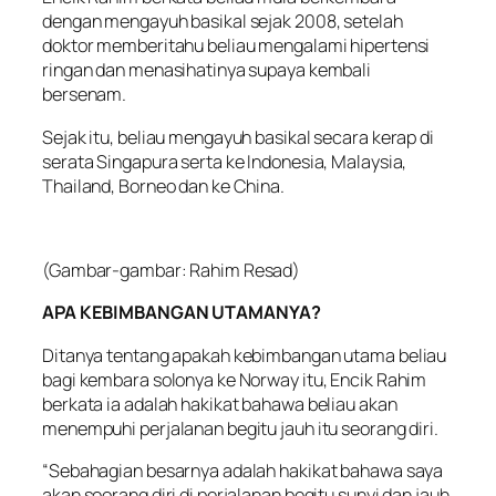
dengan mengayuh basikal sejak 2008, setelah
doktor memberitahu beliau mengalami hipertensi
ringan dan menasihatinya supaya kembali
bersenam.
Sejak itu, beliau mengayuh basikal secara kerap di
serata Singapura serta ke Indonesia, Malaysia,
Thailand, Borneo dan ke China.
(Gambar-gambar: Rahim Resad)
APA KEBIMBANGAN UTAMANYA?
Ditanya tentang apakah kebimbangan utama beliau
bagi kembara solonya ke Norway itu, Encik Rahim
berkata ia adalah hakikat bahawa beliau akan
menempuhi perjalanan begitu jauh itu seorang diri.
“Sebahagian besarnya adalah hakikat bahawa saya
akan seorang diri di perjalanan begitu sunyi dan jauh.