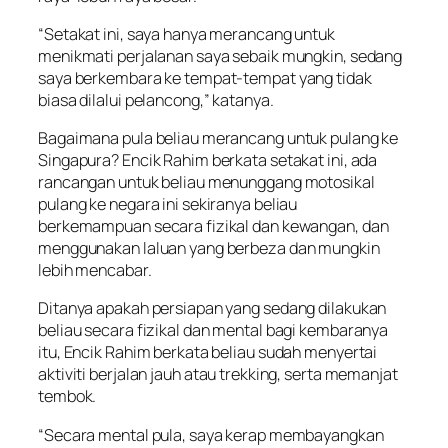
“Setakat ini, saya hanya merancang untuk
menikmati perjalanan saya sebaik mungkin, sedang
saya berkembara ke tempat-tempat yang tidak
biasa dilalui pelancong,” katanya.
Bagaimana pula beliau merancang untuk pulang ke
Singapura? Encik Rahim berkata setakat ini, ada
rancangan untuk beliau menunggang motosikal
pulang ke negara ini sekiranya beliau
berkemampuan secara fizikal dan kewangan, dan
menggunakan laluan yang berbeza dan mungkin
lebih mencabar.
Ditanya apakah persiapan yang sedang dilakukan
beliau secara fizikal dan mental bagi kembaranya
itu, Encik Rahim berkata beliau sudah menyertai
aktiviti berjalan jauh atau trekking, serta memanjat
tembok.
“Secara mental pula, saya kerap membayangkan