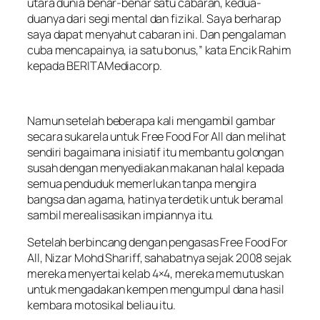
utara dunia benar-benar satu cabaran, kedua-
duanya dari segi mental dan fizikal. Saya berharap
saya dapat menyahut cabaran ini. Dan pengalaman
cuba mencapainya, ia satu bonus,” kata Encik Rahim
kepada BERITAMediacorp.
Namun setelah beberapa kali mengambil gambar
secara sukarela untuk Free Food For All dan melihat
sendiri bagaimana inisiatif itu membantu golongan
susah dengan menyediakan makanan halal kepada
semua penduduk memerlukan tanpa mengira
bangsa dan agama, hatinya terdetik untuk beramal
sambil merealisasikan impiannya itu.
Setelah berbincang dengan pengasas Free Food For
All, Nizar Mohd Shariff, sahabatnya sejak 2008 sejak
mereka menyertai kelab 4×4, mereka memutuskan
untuk mengadakan kempen mengumpul dana hasil
kembara motosikal beliau itu.