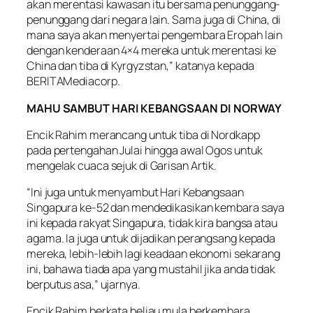
akan merentasi kawasan itu bersama penunggang-
penunggang dari negara lain. Sama juga di China, di
mana saya akan menyertai pengembara Eropah lain
dengan kenderaan 4×4 mereka untuk merentasi ke
China dan tiba di Kyrgyzstan,” katanya kepada
BERITAMediacorp.
MAHU SAMBUT HARI KEBANGSAAN DI NORWAY
Encik Rahim merancang untuk tiba di Nordkapp
pada pertengahan Julai hingga awal Ogos untuk
mengelak cuaca sejuk di Garisan Artik.
“Ini juga untuk menyambut Hari Kebangsaan
Singapura ke-52 dan mendedikasikan kembara saya
ini kepada rakyat Singapura, tidak kira bangsa atau
agama. Ia juga untuk dijadikan perangsang kepada
mereka, lebih-lebih lagi keadaan ekonomi sekarang
ini, bahawa tiada apa yang mustahil jika anda tidak
berputus asa,” ujarnya.
Encik Rahim berkata beliau mula berkembara