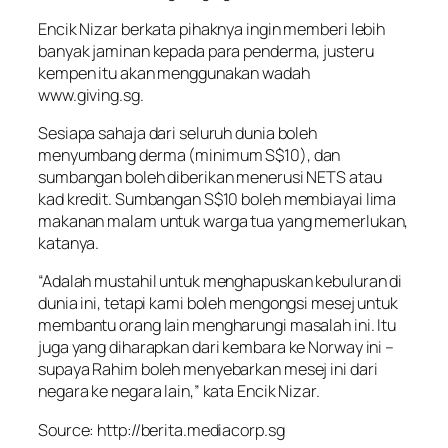
Encik Nizar berkata pihaknya ingin memberi lebih
banyak jaminan kepada para penderma, justeru
kempen itu akan menggunakan wadah
www.giving.sg.
Sesiapa sahaja dari seluruh dunia boleh
menyumbang derma (minimum S$10), dan
sumbangan boleh diberikan menerusi NETS atau
kad kredit. Sumbangan S$10 boleh membiayai lima
makanan malam untuk warga tua yang memerlukan,
katanya.
“Adalah mustahil untuk menghapuskan kebuluran di
dunia ini, tetapi kami boleh mengongsi mesej untuk
membantu orang lain mengharungi masalah ini. Itu
juga yang diharapkan dari kembara ke Norway ini –
supaya Rahim boleh menyebarkan mesej ini dari
negara ke negara lain,” kata Encik Nizar.
Source: http://berita.mediacorp.sg