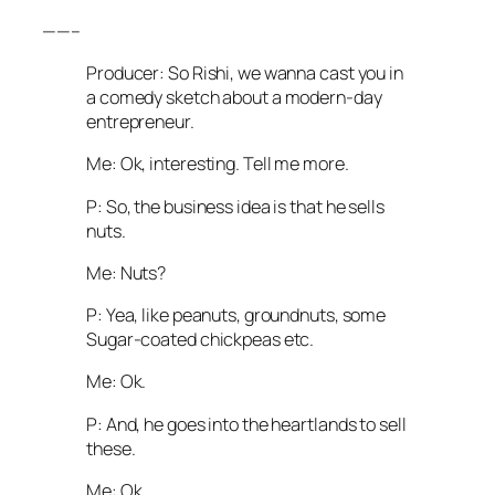
——–
Producer: So Rishi, we wanna cast you in
a comedy sketch about a modern-day
entrepreneur.
Me: Ok, interesting. Tell me more.
P: So, the business idea is that he sells
nuts.
Me: Nuts?
P: Yea, like peanuts, groundnuts, some
Sugar-coated chickpeas etc.
Me: Ok.
P: And, he goes into the heartlands to sell
these.
Me: Ok.