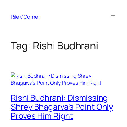
Skip
to
Rilek1Corner
content
Tag:
Rishi Budhrani
Rishi Budhrani: Dismissing
Shrey Bhagarva’s Point Only
Proves Him Right