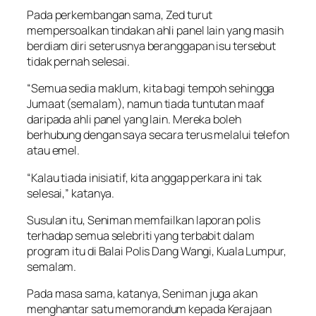
Pada perkembangan sama, Zed turut
mempersoalkan tindakan ahli panel lain yang masih
berdiam diri seterusnya beranggapan isu tersebut
tidak pernah selesai.
“Semua sedia maklum, kita bagi tempoh sehingga
Jumaat (semalam), namun tiada tuntutan maaf
daripada ahli panel yang lain. Mereka boleh
berhubung dengan saya secara terus melalui telefon
atau emel.
“Kalau tiada inisiatif, kita anggap perkara ini tak
selesai,” katanya.
Susulan itu, Seniman memfailkan laporan polis
terhadap semua selebriti yang terbabit dalam
program itu di Balai Polis Dang Wangi, Kuala Lumpur,
semalam.
Pada masa sama, katanya, Seniman juga akan
menghantar satu memorandum kepada Kerajaan