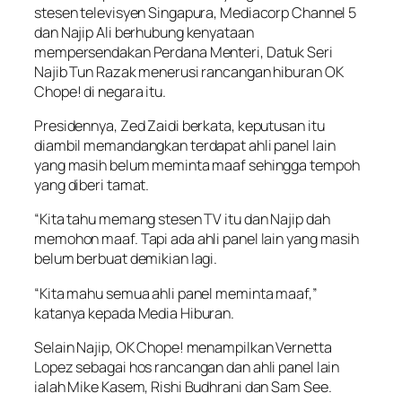
stesen televisyen Singapura, Mediacorp Channel 5
dan Najip Ali berhubung kenyataan
mempersendakan Perdana Menteri, Datuk Seri
Najib Tun Razak menerusi rancangan hiburan OK
Chope! di negara itu.
Presidennya, Zed Zaidi berkata, keputusan itu
diambil memandangkan terdapat ahli panel lain
yang masih belum meminta maaf sehingga tempoh
yang diberi tamat.
“Kita tahu memang stesen TV itu dan Najip dah
memohon maaf. Tapi ada ahli panel lain yang masih
belum berbuat demikian lagi.
“Kita mahu semua ahli panel meminta maaf,”
katanya kepada Media Hiburan.
Selain Najip, OK Chope! menampilkan Vernetta
Lopez sebagai hos rancangan dan ahli panel lain
ialah Mike Kasem, Rishi Budhrani dan Sam See.