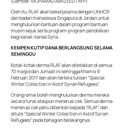
(Gambar: MOHAMAD ABAZEED / AFP)
Oleh itu, RLAF akan bekerjasama dengan UNHCR
dan badan mahasiswa Singapura di Jordan untuk
menghulurkan bantuan dalam program bantuan
musim sejuk serta program-program pendidikan
bagi kanak-kanak Syria.
KEMPEN KUTIP DANA BERLANGSUNG SELAMA
SEMINGGU
Kotak-kotak derma RLAF akan diletakkan di semua
70 masjid dari Jumaat ini sehingga Khamis 9
Februari 2017 dan akan tertera tulisan “Special
Winter Collection in Aid of Syrian Refugees”.
Orang ramai boleh menghulurkan derma mereka
secara tunai ataupun menerusi cek. Semua derma
menerusi cek perlu diberikan kepada “RLAF” dan
ditulis “Special Winter Collection in Aid of Syrian
Refugees” pada bahagian belakangnya.