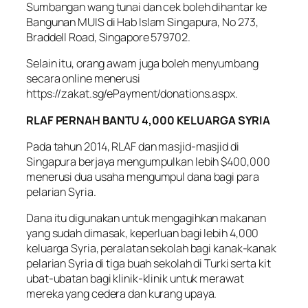
Sumbangan wang tunai dan cek boleh dihantar ke
Bangunan MUIS di Hab Islam Singapura, No 273,
Braddell Road, Singapore 579702.
Selain itu, orang awam juga boleh menyumbang
secara online menerusi
https://zakat.sg/ePayment/donations.aspx.
RLAF PERNAH BANTU 4,000 KELUARGA SYRIA
Pada tahun 2014, RLAF dan masjid-masjid di
Singapura berjaya mengumpulkan lebih $400,000
menerusi dua usaha mengumpul dana bagi para
pelarian Syria.
Dana itu digunakan untuk mengagihkan makanan
yang sudah dimasak, keperluan bagi lebih 4,000
keluarga Syria, peralatan sekolah bagi kanak-kanak
pelarian Syria di tiga buah sekolah di Turki serta kit
ubat-ubatan bagi klinik-klinik untuk merawat
mereka yang cedera dan kurang upaya.