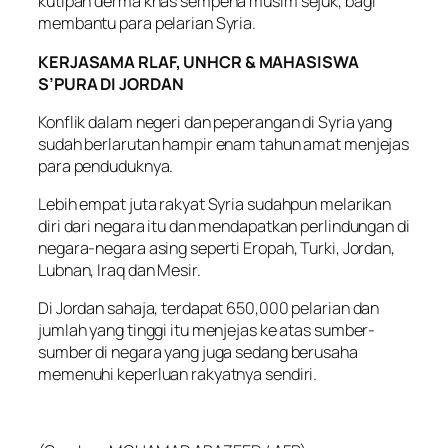
kutipan derma khas sempena musim sejuk, bagi
membantu para pelarian Syria.
KERJASAMA RLAF, UNHCR & MAHASISWA
S’PURA DI JORDAN
Konflik dalam negeri dan peperangan di Syria yang
sudah berlarutan hampir enam tahun amat menjejas
para penduduknya.
Lebih empat juta rakyat Syria sudahpun melarikan
diri dari negara itu dan mendapatkan perlindungan di
negara-negara asing seperti Eropah, Turki, Jordan,
Lubnan, Iraq dan Mesir.
Di Jordan sahaja, terdapat 650,000 pelarian dan
jumlah yang tinggi itu menjejas ke atas sumber-
sumber di negara yang juga sedang berusaha
memenuhi keperluan rakyatnya sendiri.