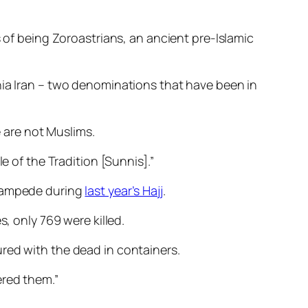
s of being Zoroastrians, an ancient pre-Islamic
hia Iran – two denominations that have been in
 are not Muslims.
e of the Tradition [Sunnis].”
stampede during
last year’s Hajj
.
, only 769 were killed.
red with the dead in containers.
ered them.”