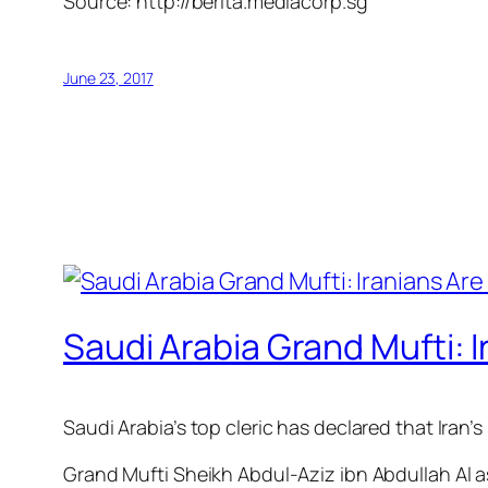
Source: http://berita.mediacorp.sg
June 23, 2017
Saudi Arabia Grand Mufti: 
Saudi Arabia’s top cleric has declared that Iran
Grand Mufti Sheikh Abdul-Aziz ibn Abdullah Al 