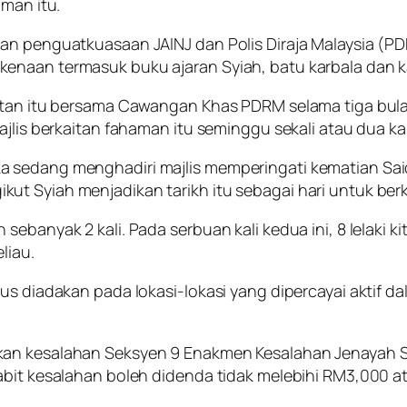
aman itu.
an penguatkuasaan JAINJ dan Polis Diraja Malaysia (PD
enaan termasuk buku ajaran Syiah, batu karbala dan ka
batan itu bersama Cawangan Khas PDRM selama tiga bula
lis berkaitan fahaman itu seminggu sekali atau dua kali,
 sedang menghadiri majlis memperingati kematian Sai
kut Syiah menjadikan tarikh itu sebagai hari untuk b
ebanyak 2 kali. Pada serbuan kali kedua ini, 8 lelaki k
liau.
us diadakan pada lokasi-lokasi yang dipercayai aktif d
an kesalahan Seksyen 9 Enakmen Kesalahan Jenayah Sy
abit kesalahan boleh didenda tidak melebihi RM3,000 at