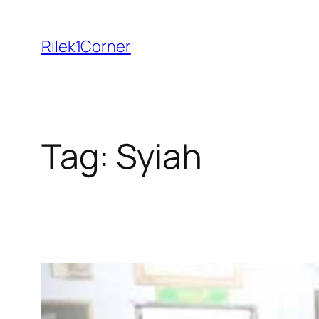
Skip
to
Rilek1Corner
content
Tag:
Syiah