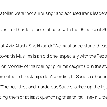
yatollah were “not surprising” and accused Iran’s leader
 Sunni and has long been at odds with the 95 per cent S
ul-Aziz Al ash-Sheikh said: “We must understand these
 towards Muslims is an old one, especially with the Peopl
is on Monday of “murdering” pilgrims caught up in the 
re killed in the stampede. According to Saudi authorities
 “The heartless and murderous Saudis locked up the inju
ping them or at least quenching their thirst. They murd