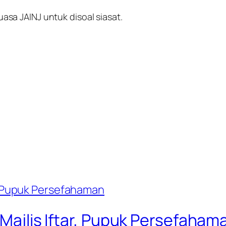
sa JAINJ untuk disoal siasat.
 Majlis Iftar, Pupuk Persefaham