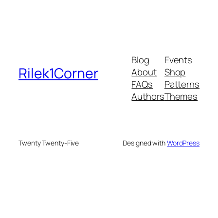
Blog
Events
Rilek1Corner
About
Shop
FAQs
Patterns
Authors
Themes
Twenty Twenty-Five
Designed with
WordPress
me bonusu