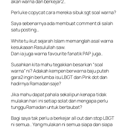
akan warna dan berkejar2..
Perlu ke copycat cara mereka sibuk sgt soal warna?
Saya sebenarnya ada membuat comment di salah
satu posting…
White tu ikut sejarah Islam memanglah asal warna
kesukaaan Rasulullah saw.
Dan ia juga warna favourite fanatik PAP juga..
Susahkan kita mahu tegakkan besarkan “soal
warna” ni? Adakah kempen berwarna baju puteh
gara2 ingin berlumba isu LBGT dan Pink dot dan
hadirnya Ramadan saje?
Jika mahu dapat pahala sekalipun kenapa tidak
mulakan hari ini setiap solat dan mengapa perlu
tunggu Ramadan untuk bertaubat?
Bagi saya tak perlu a berkejar all out dan stop LBGT
ni semua.. Yang mulakan ni semua siapa dan siapa