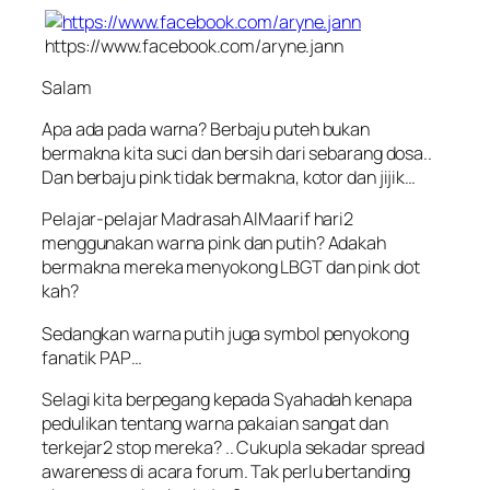
https://www.facebook.com/aryne.jann
Salam
Apa ada pada warna? Berbaju puteh bukan
bermakna kita suci dan bersih dari sebarang dosa..
Dan berbaju pink tidak bermakna, kotor dan jijik…
Pelajar-pelajar Madrasah AlMaarif hari2
menggunakan warna pink dan putih? Adakah
bermakna mereka menyokong LBGT dan pink dot
kah?
Sedangkan warna putih juga symbol penyokong
fanatik PAP…
Selagi kita berpegang kepada Syahadah kenapa
pedulikan tentang warna pakaian sangat dan
terkejar2 stop mereka? .. Cukupla sekadar spread
awareness di acara forum. Tak perlu bertanding