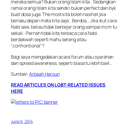
mereka semua? Bukan orang Islam kita.. Sedangkan
ramai orang Islam kita sendiri bukan perfect dan byk
buat dosa juga. The most kita boleh nasihat jika
berlaku depan mata kita saje.. Berdoa… Jika ikut cara
Nabi saw, beliau tidak berkejar orang sampai mcm tu
sekali.. Pernah tidak kita terbaca cara Nabi
berdakwah seperti mahu serang atau
“confrontional”?
Bagi saya mengadakan acara forum atau syarahan
dan spread awareness, seperti biasa tu lebih baik..
Sumber:
Arbaah Haroun
READ ARTICLES ON LGBT-RELATED ISSUES
HERE
June 6, 2014