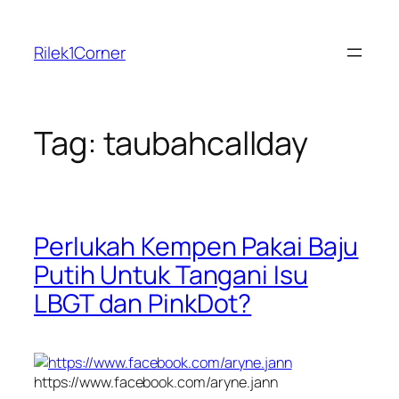
Skip
to
Rilek1Corner
content
Tag:
taubahcallday
Perlukah Kempen Pakai Baju
Putih Untuk Tangani Isu
LBGT dan PinkDot?
https://www.facebook.com/aryne.jann