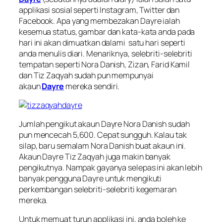
applikasi sosial seperti Instagram, Twitter dan
Facebook. Apa yang membezakan Dayre ialah
kesemua status, gambar dan kata-kata anda pada
hari ini akan dimuatkan dalami satu hari seperti
anda menulis diari. Menariknya, selebriti-selebriti
tempatan seperti Nora Danish, Zizan, Farid Kamil
dan Tiz Zaqyah sudah pun mempunyai
akaun
Dayre
mereka sendiri.
Jumlah pengikut akaun Dayre Nora Danish sudah
pun mencecah 5,600. Cepat sungguh. Kalau tak
silap, baru semalam Nora Danish buat akaun ini.
Akaun Dayre Tiz Zaqyah juga makin banyak
pengikutnya. Nampak gayanya selepas ini akan lebih
banyak pengguna Dayre untuk mengikuti
perkembangan selebriti-selebriti kegemaran
mereka.
Untuk memuat turun applikasi ini, anda boleh ke