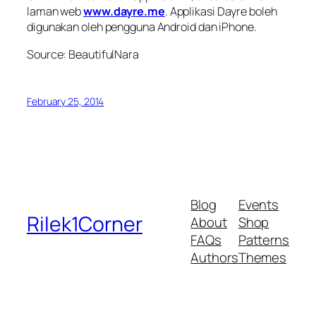
laman web
www.dayre.me
. Applikasi Dayre boleh
digunakan oleh pengguna Android dan iPhone.
Source: BeautifulNara
February 25, 2014
Blog
Events
Rilek1Corner
About
Shop
FAQs
Patterns
Authors
Themes