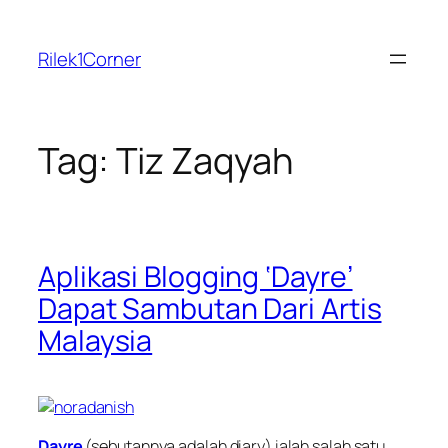
Skip
to
Rilek1Corner
content
Tag:
Tiz Zaqyah
Aplikasi Blogging ‘Dayre’
Dapat Sambutan Dari Artis
Malaysia
Dayre
(sebutannya adalah diary) ialah salah satu