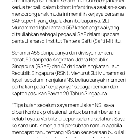
diterimanya semalam kerana muncul sebagai kadet
kedua terbaik dalam kohort infantrinya seakan-akan
mendorong anak muda ini memilih kerjaya bersama
SAF seperti yang digalakkan ibu bapanya. 2Lt
Muhammad Iqbal antara 553 kadet pegawai yang
ditauliahkan sebagai pegawai SAF dalam upacara
pentauliahan di Institut Tentera Safti (Safti MI) itu.
Seramai 456 daripadanya dari divisyen tentera
darat, 50 daripada Angkatan Udara Republik
Singapura (RSAF) dan 47 daripada Angkatan Laut
Republik Singapura (RSN). Menurut 2Lt Muhammad
Iqbal, sebelum menjalani NS, beliau banyak memberi
perhatian pada “kerjayanya” sebagai pemain dan
kapten pasukan Bawah 20 Tahun Singapura.
“Tiga bulan sebelum saya memulakan NS, saya
diberi kontrak profesional untuk bermain bersama
kelab Toyota Verblitz di Jepun selama setahun. Saya
ke sana untuk menjalani percubaan namun apabila
mendapat tahu tentang NS dan kecederaan buku lali