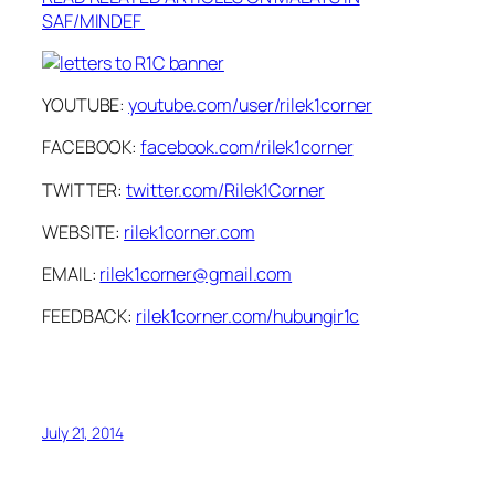
SAF/MINDEF
YOUTUBE:
youtube.com/user/rilek1corner
FACEBOOK:
facebook.com/rilek1corner
TWITTER:
twitter.com/Rilek1Corner
WEBSITE:
rilek1corner.com
EMAIL:
rilek1corner@gmail.com
FEEDBACK:
rilek1corner.com/hubungir1c
July 21, 2014