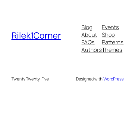
Blog
Events
Rilek1Corner
About
Shop
FAQs
Patterns
Authors
Themes
Twenty Twenty-Five
Designed with
WordPress
 bonusu