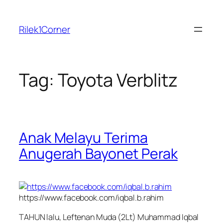
Skip
to
Rilek1Corner
content
Tag:
Toyota Verblitz
Anak Melayu Terima
Anugerah Bayonet Perak
https://www.facebook.com/iqbal.b.rahim
TAHUN lalu, Leftenan Muda (2Lt) Muhammad Iqbal