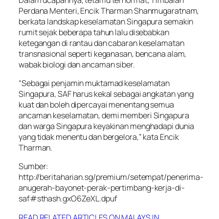
Perdana Menteri, Encik Tharman Shanmugaratnam,
berkata landskap keselamatan Singapura semakin
rumit sejak beberapa tahun lalu disebabkan
ketegangan di rantau dan cabaran keselamatan
transnasional seperti keganasan, bencana alam,
wabak biologi dan ancaman siber.
“Sebagai penjamin muktamad keselamatan
Singapura, SAF harus kekal sebagai angkatan yang
kuat dan boleh dipercayai menentang semua
ancaman keselamatan, demi memberi Singapura
dan warga Singapura keyakinan menghadapi dunia
yang tidak menentu dan bergelora,” kata Encik
Tharman.
Sumber:
http://beritaharian.sg/premium/setempat/penerima-
anugerah-bayonet-perak-pertimbang-kerja-di-
saf#sthash.gxO6ZeXL.dpuf
READ RELATED ARTICLES ON MALAYS IN