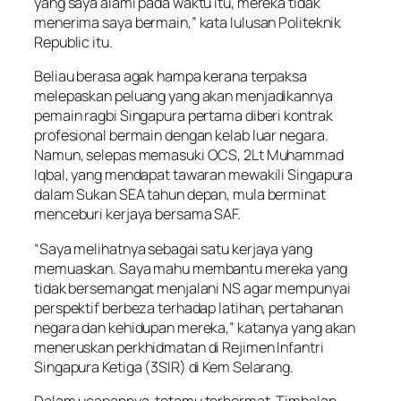
yang saya alami pada waktu itu, mereka tidak
menerima saya bermain,” kata lulusan Politeknik
Republic itu.
Beliau berasa agak hampa kerana terpaksa
melepaskan peluang yang akan menjadikannya
pemain ragbi Singapura pertama diberi kontrak
profesional bermain dengan kelab luar negara.
Namun, selepas memasuki OCS, 2Lt Muhammad
Iqbal, yang mendapat tawaran mewakili Singapura
dalam Sukan SEA tahun depan, mula berminat
menceburi kerjaya bersama SAF.
“Saya melihatnya sebagai satu kerjaya yang
memuaskan. Saya mahu membantu mereka yang
tidak bersemangat menjalani NS agar mempunyai
perspektif berbeza terhadap latihan, pertahanan
negara dan kehidupan mereka,” katanya yang akan
meneruskan perkhidmatan di Rejimen Infantri
Singapura Ketiga (3SIR) di Kem Selarang.
Dalam ucapannya, tetamu terhormat, Timbalan