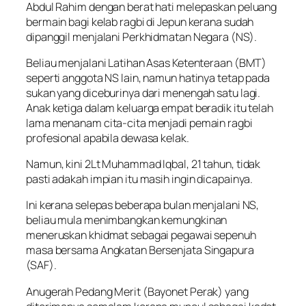
Abdul Rahim dengan berat hati melepaskan peluang
bermain bagi kelab ragbi di Jepun kerana sudah
dipanggil menjalani Perkhidmatan Negara (NS).
Beliau menjalani Latihan Asas Ketenteraan (BMT)
seperti anggota NS lain, namun hatinya tetap pada
sukan yang diceburinya dari menengah satu lagi.
Anak ketiga dalam keluarga empat beradik itu telah
lama menanam cita-cita menjadi pemain ragbi
profesional apabila dewasa kelak.
Namun, kini 2Lt Muhammad Iqbal, 21 tahun, tidak
pasti adakah impian itu masih ingin dicapainya.
Ini kerana selepas beberapa bulan menjalani NS,
beliau mula menimbangkan kemungkinan
meneruskan khidmat sebagai pegawai sepenuh
masa bersama Angkatan Bersenjata Singapura
(SAF).
Anugerah Pedang Merit (Bayonet Perak) yang