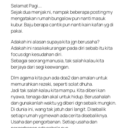
Selamat Pagi….
Sejak dua menjak ni, nampak beberapa posting my
mengatakan rumah bungalow pun nanti masuk
kubur. Baju berapa cantik pun nanti kain kafan yg di
pakai.
Adakah ini alasan supaya kita jgn berusaha?
Adakah ini rasa kekurangan pada diri sebab itu kita
focus dgn kesudahan diri.
Sebagai seorang manusia, tak salah kalau kita
berjaya dari segi keewangan.
Dlm agama kita pun ada doa2 dan amalan untuk
memurahkan rezeki, seperti solat dhuha.
Jadi tak salah kalau kita mampu. Kita diberi kan
nyawa, tenaga dan akal untuk hidup. Berusahalah
dan gunakanlah waktu yg diberi dgn sebaik mungkin.
Di dunia ini, wang tak jatuh dari langit. Disebalik
setiap rumah yg mewah ada cerita disebaliknya.
Usaha dan pengorbanan. Setiap usaha dan