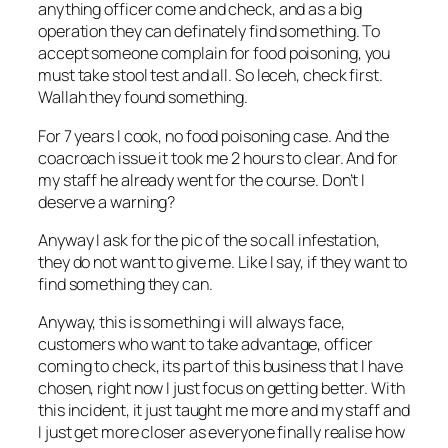
anything officer come and check, and as a big
operation they can definately find something. To
accept someone complain for food poisoning, you
must take stool test and all. So leceh, check first.
Wallah they found something.
For 7 years I cook, no food poisoning case. And the
coacroach issue it took me 2 hours to clear. And for
my staff he already went for the course. Don’t I
deserve a warning?
Anyway I ask for the pic of the so call infestation,
they do not want to give me. Like I say, if they want to
find something they can.
Anyway, this is something i will always face,
customers who want to take advantage, officer
coming to check, its part of this business that I have
chosen, right now I just focus on getting better. With
this incident, it just taught me more and my staff and
I just get more closer as everyone finally realise how