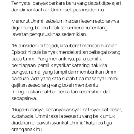
Ternyata, banyak perkara baru yang dapat dipelajari
dan dimanfaatkan Ummi selepas insiden itu.
Menurut Ummi, sebelum insiden lesen restorannya
digantung, beliau tidak tahu-menahu tentang
jawatan pengurus khas sedemikian.
“Bila insiden ini terjadi, kita ibarat mencari huraian.
Episod ini pula banyak mendekatkan pelbagai orang
pada Ummi. Yang menariknya, para pemilik
perniagaan, pemilik syarikat katering, tak kira
bangsa, ramai yang tampil dan memberikan Ummi
bantuan. Ada yang kata sudah tiba masanya Ummi
gajikan seseorang yang boleh membantu
menguruskan hal-hal berkaitan kebersihan dan
sebagainya.
“Rupa-rupanya, kebanyakan syarikat-syarikat besar,
sudah ada. Ummi rasa ia sesuatu yang baik untuk
diadakan di bawah syarikat Ummi,” kata ibu tiga
orang anak itu.