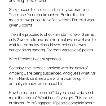
anything in the kitchen.
She proceed to the bar, and pull my ice machine.
There she found cockroached. Beside this ice
machine, we put carton of can drinks. For this I was
given 6 points.
Then she proceed to check my staff, one of them is
only 2 weeks old and as he is a malaysian we have to
wait for the malay class. Nevertheless, he was
caught doing packing. For that I was given 6 points.
With 12 points I was suspended.
So today, the internet is splash with the news of
Ambeng Cafe being suspended. And guess what, Mr
Raimi Hairil, sent me a pm with a thumbs up. I
actually already forgot about him.
How bad can someone be? Do you need to do send
me a thumbs up? What benefit you get. This is the
business life in Singapore, if people complain about