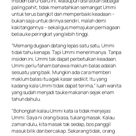
Insiden baru-baru ini, walaupun disifatkan sebagai
paling pahit, tidak mematahkan semangat Ummi
untuk terus bangkit dan memperbaiki keadaan –
bukan saja untuk dirinya sendiri, malah demi
kakitangannya – sekaligus memajukan perniagaan
beliau ke peringkat yang lebih tinggi.
“Memang dugaan datang lepas satu satu, Ummi
tidak tahu kenapa. Tapi Ummi menerimanya. Tanpa
insiden ini, Ummi tak dapat perbetulkan keadaan.
Ummi perlu faham bahawa maklum balas adalah
sesuatu yang baik. Mungkin ada cara memberi
maklum balas itu agak kasar sedikit. Itu yang
kadang-kala Ummi tidak dapat terima,” luah wanita
yang sudah menjadi tauke makanan sejak enam
tahun dahulu.
“Bohonglah kalau Ummi kata ia tidak menjejas
Ummi. Saya ni orang biasa, tukang masak. Kalau
zaman dulu, kita masak tak sedap, bos panggil
masuk bilik dan bercakap. Sekarang tidak, orang