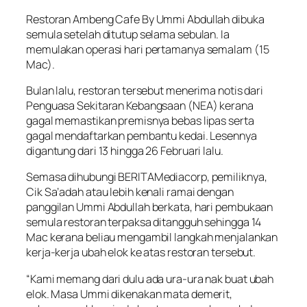
Restoran Ambeng Cafe By Ummi Abdullah dibuka
semula setelah ditutup selama sebulan. Ia
memulakan operasi hari pertamanya semalam (15
Mac).
Bulan lalu, restoran tersebut menerima notis dari
Penguasa Sekitaran Kebangsaan (NEA) kerana
gagal memastikan premisnya bebas lipas serta
gagal mendaftarkan pembantu kedai. Lesennya
digantung dari 13 hingga 26 Februari lalu.
Semasa dihubungi BERITAMediacorp, pemiliknya,
Cik Sa’adah atau lebih kenali ramai dengan
panggilan Ummi Abdullah berkata, hari pembukaan
semula restoran terpaksa ditangguh sehingga 14
Mac kerana beliau mengambil langkah menjalankan
kerja-kerja ubah elok ke atas restoran tersebut.
“Kami memang dari dulu ada ura-ura nak buat ubah
elok. Masa Ummi dikenakan mata demerit,