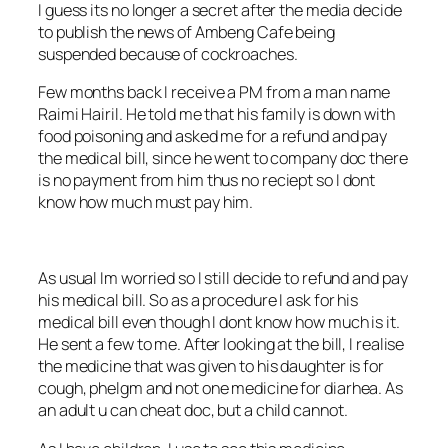
I guess its no longer a secret after the media decide
to publish the news of Ambeng Cafe being
suspended because of cockroaches.
Few months back I receive a PM from a man name
Raimi Hairil. He told me that his family is down with
food poisoning and asked me for a refund and pay
the medical bill, since he went to company doc there
is no payment from him thus no reciept so I dont
know how much must pay him.
As usual Im worried so I still decide to refund and pay
his medical bill. So as a procedure I ask for his
medical bill even though I dont know how much is it.
He sent a few to me. After looking at the bill, I realise
the medicine that was given to his daughter is for
cough, phelgm and not one medicine for diarhea. As
an adult u can cheat doc, but a child cannot.