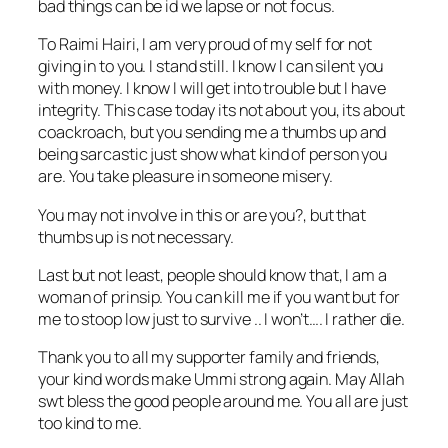
bad things can be id we lapse or not focus.
To Raimi Hairi, I am very proud of my self for not
giving in to you. I stand still. I know I can silent you
with money. I know I will get into trouble but I have
integrity. This case today its not about you, its about
coackroach, but you sending me a thumbs up and
being sarcastic just show what kind of person you
are. You take pleasure in someone misery.
You may not involve in this or are you?, but that
thumbs up is not necessary.
Last but not least, people should know that, I am a
woman of prinsip. You can kill me if you want but for
me to stoop low just to survive .. I won’t…. I rather die.
Thank you to all my supporter family and friends,
your kind words make Ummi strong again. May Allah
swt bless the good people around me. You all are just
too kind to me.