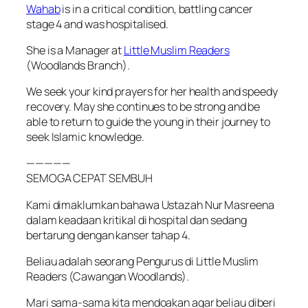
Wahab
is in a critical condition, battling cancer
stage 4 and was hospitalised.
She is a Manager at
Little Muslim Readers
(Woodlands Branch).
We seek your kind prayers for her health and speedy
recovery. May she continues to be strong and be
able to return to guide the young in their journey to
seek Islamic knowledge.
—————
SEMOGA CEPAT SEMBUH
Kami dimaklumkan bahawa Ustazah Nur Masreena
dalam keadaan kritikal di hospital dan sedang
bertarung dengan kanser tahap 4.
Beliau adalah seorang Pengurus di Little Muslim
Readers (Cawangan Woodlands).
Mari sama-sama kita mendoakan agar beliau diberi