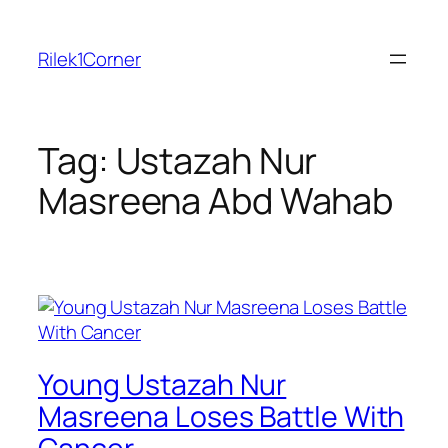
Skip
to
Rilek1Corner
content
Tag:
Ustazah Nur
Masreena Abd Wahab
Young Ustazah Nur
Masreena Loses Battle With