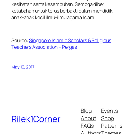
kesihatan serta kesembuhan. Semoga diberi
ketabahan untuk terus berbakti dalam mendidik
anak-anak kecil ilmu-ilmu agama Islam.
Source:
Singapore Islamic Scholars & Religious
Teachers Association – Pergas
May 12, 2017
Blog
Events
Rilek1Corner
About
Shop
FAQs
Patterns
Authors
Themes