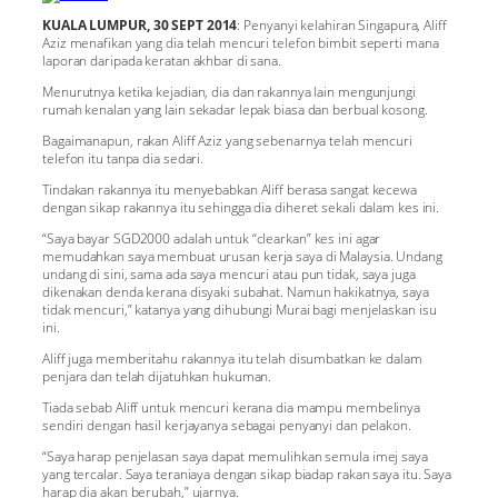
KUALA LUMPUR, 30 SEPT 2014
: Penyanyi kelahiran Singapura, Aliff
Aziz menafikan yang dia telah mencuri telefon bimbit seperti mana
laporan daripada keratan akhbar di sana.
Menurutnya ketika kejadian, dia dan rakannya lain mengunjungi
rumah kenalan yang lain sekadar lepak biasa dan berbual kosong.
Bagaimanapun, rakan Aliff Aziz yang sebenarnya telah mencuri
telefon itu tanpa dia sedari.
Tindakan rakannya itu menyebabkan Aliff berasa sangat kecewa
dengan sikap rakannya itu sehingga dia diheret sekali dalam kes ini.
“Saya bayar SGD2000 adalah untuk “clearkan” kes ini agar
memudahkan saya membuat urusan kerja saya di Malaysia. Undang
undang di sini, sama ada saya mencuri atau pun tidak, saya juga
dikenakan denda kerana disyaki subahat. Namun hakikatnya, saya
tidak mencuri,” katanya yang dihubungi Murai bagi menjelaskan isu
ini.
Aliff juga memberitahu rakannya itu telah disumbatkan ke dalam
penjara dan telah dijatuhkan hukuman.
Tiada sebab Aliff untuk mencuri kerana dia mampu membelinya
sendiri dengan hasil kerjayanya sebagai penyanyi dan pelakon.
“Saya harap penjelasan saya dapat memulihkan semula imej saya
yang tercalar. Saya teraniaya dengan sikap biadap rakan saya itu. Saya
harap dia akan berubah,” ujarnya.