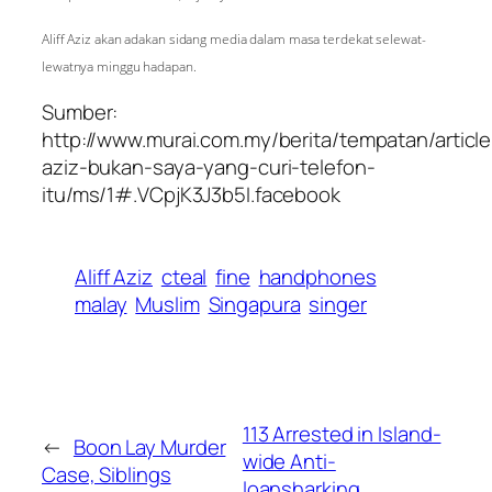
Aliff Aziz akan adakan sidang media dalam masa terdekat selewat-
lewatnya minggu hadapan.
Sumber:
http://www.murai.com.my/berita/tempatan/article/a
aziz-bukan-saya-yang-curi-telefon-
itu/ms/1#.VCpjK3J3b5I.facebook
Aliff Aziz
cteal
fine
handphones
malay
Muslim
Singapura
singer
113 Arrested in Island-
←
Boon Lay Murder
wide Anti-
Case, Siblings
loansharking