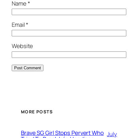
Name
*
Email
*
Website
MORE POSTS
Brave SG Girl Stops Pervert Who
July