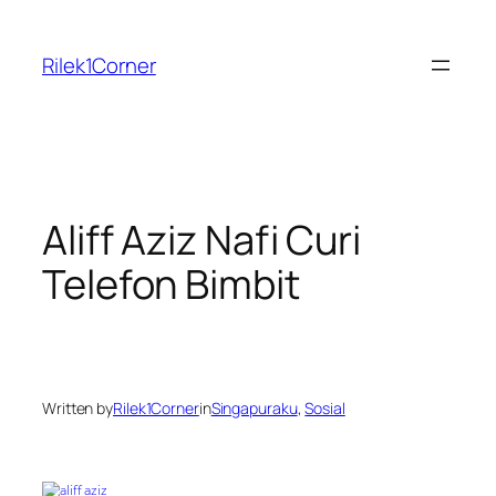
Skip
to
Rilek1Corner
content
Aliff Aziz Nafi Curi
Telefon Bimbit
Written by
Rilek1Corner
in
Singapuraku
, 
Sosial