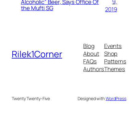
9,
Alcoholic” Beer, Says Office Of
the Mufti SG
2019
Blog
Events
Rilek1Corner
About
Shop
FAQs
Patterns
Authors
Themes
Twenty Twenty-Five
Designed with
WordPress
bonusu