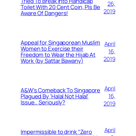
Tried To Break Into Handicap
26,
Toilet With 20 Cent Coin, Pls Be
2019
Aware Of Dangers!
Appeal for Singaporean Muslim
April
Women to Exercise their
16,
Freedom to Wear the Hijab At
2019
Work (by Sattar Bawany)
April
A&W’s Comeback To Singapore
16,
Plagued By ‘Halal Not Halal’
Issue.. Seriously?
2019
April
Impermissible to drink “Zero