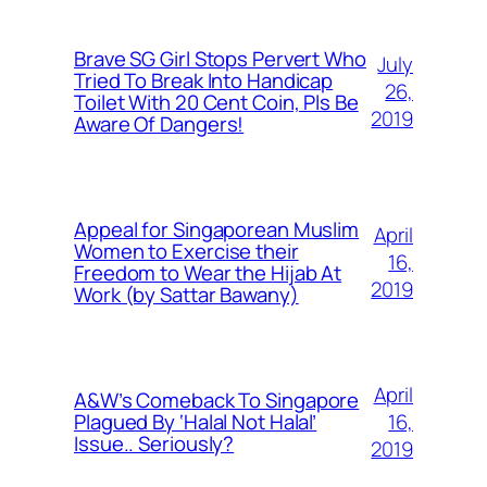
Brave SG Girl Stops Pervert Who
July
Tried To Break Into Handicap
26,
Toilet With 20 Cent Coin, Pls Be
2019
Aware Of Dangers!
Appeal for Singaporean Muslim
April
Women to Exercise their
16,
Freedom to Wear the Hijab At
2019
Work (by Sattar Bawany)
April
A&W’s Comeback To Singapore
16,
Plagued By ‘Halal Not Halal’
Issue.. Seriously?
2019