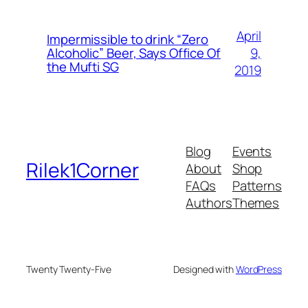
April
Impermissible to drink “Zero
9,
Alcoholic” Beer, Says Office Of
the Mufti SG
2019
Blog
Events
Rilek1Corner
About
Shop
FAQs
Patterns
Authors
Themes
Twenty Twenty-Five
Designed with
WordPress