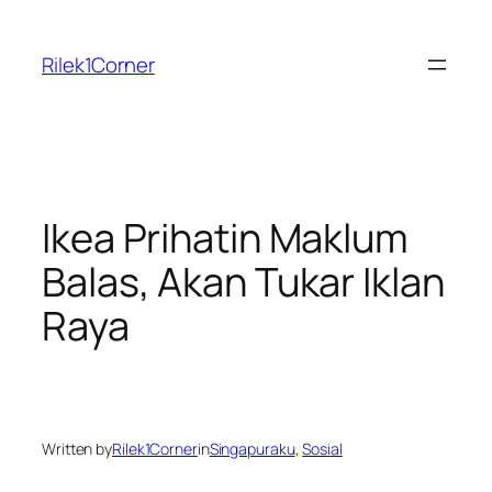
Skip
to
Rilek1Corner
content
Ikea Prihatin Maklum
Balas, Akan Tukar Iklan
Raya
Written by
Rilek1Corner
in
Singapuraku
, 
Sosial